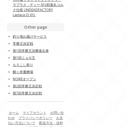
ラプラス・ディー 61L戦鬼丸コル
ク仕様 UNDEADFACTORY
Laplace-D 61L
Other page
釣り場お届けサービス
常磐王決定戦
第1回常磐王決勝進出者
第1回ニョロ王
もろこし祭り
醒ヶ井養鱒場
NOIKEオープン
第2回常磐王決定戦
第7回常磐王決定戦
ホーム
マイアカウント
お問い合
わせ
プライバシーポリシー
お支
払い方法について
配送方法・送料