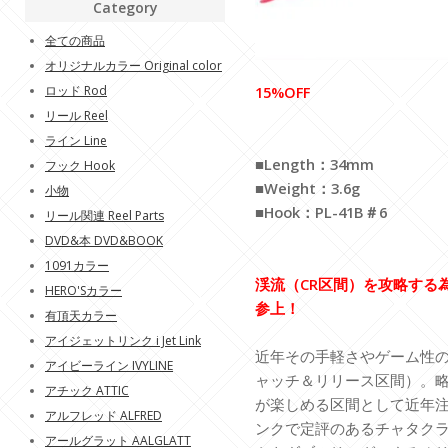
Category
全ての商品
オリジナルカラー Original color
ロッド Rod
15%OFF
リール Reel
ライン Line
■Length：34mm
フック Hook
■Weight：3.6g
小物
■Hook：PL-41B＃6
リール関連 Reel Parts
DVD&本 DVD&BOOK
1091カラー
渓流（CR区間）を攻略する
HERO'Sカラー
参上！
有頂天カラー
アイジェットリンク i Jet Link
近年その手軽さやゲーム性
アイビーライン IVYLINE
ャッチ＆リリース区間）。略
アチック ATTIC
が楽しめる区間として近年
アルフレッド ALFRED
ンクで定評のあるチャタクラ
アールグラット AALGLATT