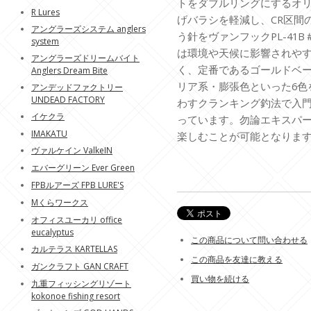
トをダブルリングにするオ
R Lures
げバラシを軽減し、CR区間
アングラーズシステム anglers
う針をヴァンフックPL-41
system
は環境や天候に影響されや
アングラーズドリームバイト
く、定番であるゴールドベ
Anglers Dream Bite
リア系・膨張色といった6色
アンデッドファクトリー
UNDEAD FACTORY
わすクランキング釣法で入
イケクラ
っています。勿論エキスパ
IMAKATU
楽しむことが可能となりま
ヴァルケイン ValkeIN
エバーグリーン Ever Green
FPBルアーズ FPB LURE'S
Mくらワークス
オフィスユーカリ office
eucalyptus
この商品について問い合わせる
カルテラス KARTELLAS
この商品を友達に教える
ガンクラフト GAN CRAFT
買い物を続ける
九重フィッシングリゾート
kokonoe fishing resort