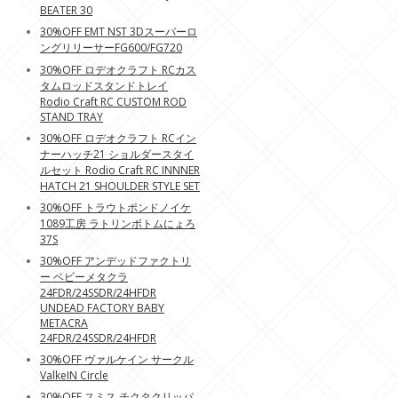
BEATER 30
30%OFF EMT NST 3Dスーパーロ
ングリリーサーFG600/FG720
30%OFF ロデオクラフト RCカス
タムロッドスタンドトレイ
Rodio Craft RC CUSTOM ROD
STAND TRAY
30%OFF ロデオクラフト RCイン
ナーハッチ21 ショルダースタイ
ルセット Rodio Craft RC INNNER
HATCH 21 SHOULDER STYLE SET
30%OFF トラウトポンドノイケ
1089工房 ラトリンボトムにょろ
37S
30%OFF アンデッドファクトリ
ー ベビーメタクラ
24FDR/24SSDR/24HFDR
UNDEAD FACTORY BABY
METACRA
24FDR/24SSDR/24HFDR
30%OFF ヴァルケイン サークル
ValkeIN Circle
30%OFF スミス チクタクリッパ