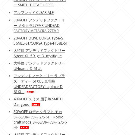
ー SMITH TICTAC LIPPER
アルフレッド CLEAR ALF
30%OFF アンデッドファクトリ
ー メタクラ27FMR UNDEAD
FACTORY METACRA 27FMR
20%OFF DLIVE CORSA Type-S
56MLL-ST/CORSA Type-H 58L-ST
大特価 アンデッドファクトリー
Agent-XIII 59Lgt ID. mystique
大特価 アンデッドファクトリー
UNname-D 61UL
アンデッドファクトリー ラプラ
ス・ディー 61XUL 鬼雀蜂
UNDEADFACTORY Laplace-D
61XUL
40%OFF スミス 団子魚 SMITH
Dangouo
30%OFF ロデオクラフト モカ
SR-SS/DR-F/SR-F2/SR-HF Rodio
craft Moca SR-SS/DR-F/SR-F2/SR-
HF
大特価 アンデッドファクトリー