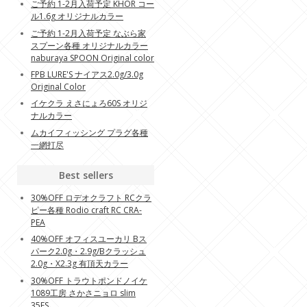
ご予約 1-2月入荷予定 KHOR コー
ル1.6g オリジナルカラー
ご予約 1-2月入荷予定 なぶら家
スプーン各種 オリジナルカラー
naburaya SPOON Original color
FPB LURE'S ナイアス2.0g/3.0g
Original Color
イケクラ えさにょろ60S オリジ
ナルカラー
ムカイフィッシング プラグ各種
一網打尽
Best sellers
30%OFF ロデオクラフト RCクラ
ピー各種 Rodio craft RC CRA-
PEA
40%OFF オフィスユーカリ Bス
パーク2.0g・2.9g/Bクラッシュ
2.0g・X2.3g 有頂天カラー
30%OFF トラウトポンドノイケ
1089工房 さかさニョロ slim
35FS