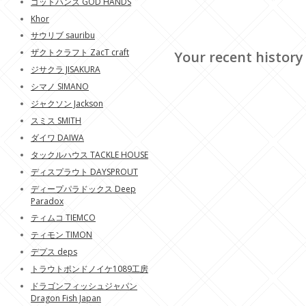
ゴットハンズ GOD HANDS
Khor
サウリブ sauribu
ザクトクラフト ZacT craft
Your recent history
ジサクラ JISAKURA
シマノ SIMANO
ジャクソン Jackson
スミス SMITH
ダイワ DAIWA
タックルハウス TACKLE HOUSE
ディスプラウト DAYSPROUT
ディープパラドックス Deep
Paradox
ティムコ TIEMCO
ティモン TIMON
デプス deps
トラウトポンドノイケ1089工房
ドラゴンフィッシュジャパン
Dragon Fish Japan