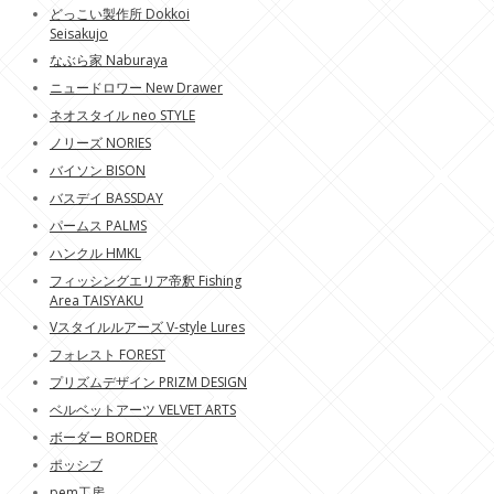
どっこい製作所 Dokkoi
Seisakujo
なぶら家 Naburaya
ニュードロワー New Drawer
ネオスタイル neo STYLE
ノリーズ NORIES
バイソン BISON
バスデイ BASSDAY
パームス PALMS
ハンクル HMKL
フィッシングエリア帝釈 Fishing
Area TAISYAKU
Vスタイルルアーズ V-style Lures
フォレスト FOREST
プリズムデザイン PRIZM DESIGN
ベルベットアーツ VELVET ARTS
ボーダー BORDER
ポッシブ
pem工房