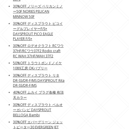
30%OFF ノリーズ ペリカンミノ
ー50F NORIES PELICAN
MINNOW 50F
30%OFF ディスプラウト ピコイ
ーグルプレイヤーF/S+
DAYSPROUT PICO EAGLE
PLAYER F/S+
30%OFF ロデオクラフト RCワウ
37HF/RCワウ37F2 Rodio craft
RC WAH 37HF/WAH 37F2
50%OFF トラウトポンドノイケ
1089工房 OKバブリー
30%OFF ディスプラウト リタ
DR-SS/DR-F/MS DAYSPROUT Rita
DR-SS/DR-F/MS
40%OFF ムカイ プラグ各種 有頂
天カラー
30%OFF ディスプラウト ベルオ
ーガバンピ DAYSPROUT
BELLOGA Bambi
30%OFF エバーグリーン ジェッ
トビーター30 EVERGREEN JET