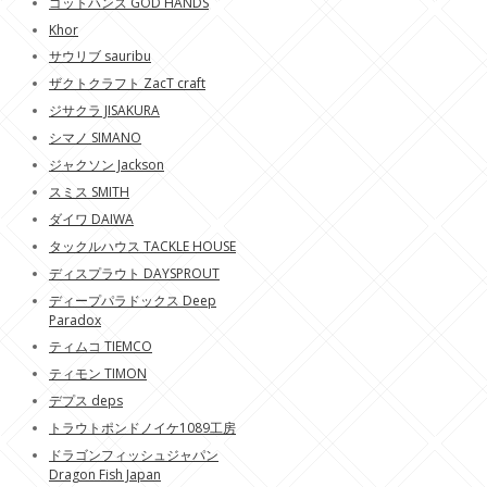
ゴットハンズ GOD HANDS
Khor
サウリブ sauribu
ザクトクラフト ZacT craft
ジサクラ JISAKURA
シマノ SIMANO
ジャクソン Jackson
スミス SMITH
ダイワ DAIWA
タックルハウス TACKLE HOUSE
ディスプラウト DAYSPROUT
ディープパラドックス Deep
Paradox
ティムコ TIEMCO
ティモン TIMON
デプス deps
トラウトポンドノイケ1089工房
ドラゴンフィッシュジャパン
Dragon Fish Japan