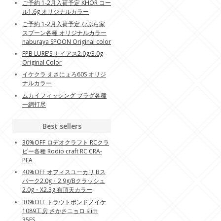
ご予約 1-2月入荷予定 KHOR コー
ル1.6g オリジナルカラー
ご予約 1-2月入荷予定 なぶら家
スプーン各種 オリジナルカラー
naburaya SPOON Original color
FPB LURE'S ナイアス2.0g/3.0g
Original Color
イケクラ えさにょろ60S オリジ
ナルカラー
ムカイフィッシング プラグ各種
一網打尽
Best sellers
30%OFF ロデオクラフト RCクラ
ピー各種 Rodio craft RC CRA-
PEA
40%OFF オフィスユーカリ Bス
パーク2.0g・2.9g/Bクラッシュ
2.0g・X2.3g 有頂天カラー
30%OFF トラウトポンドノイケ
1089工房 さかさニョロ slim
35FS