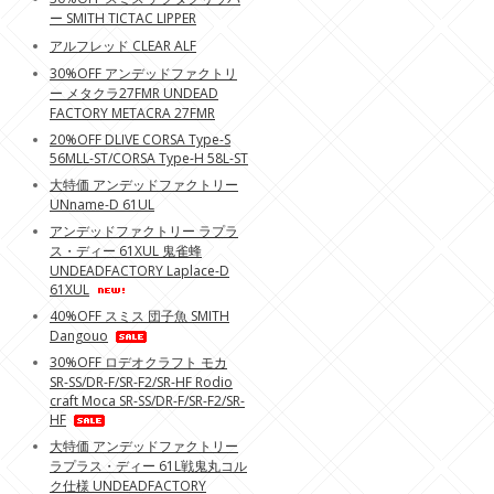
ー SMITH TICTAC LIPPER
アルフレッド CLEAR ALF
30%OFF アンデッドファクトリ
ー メタクラ27FMR UNDEAD
FACTORY METACRA 27FMR
20%OFF DLIVE CORSA Type-S
56MLL-ST/CORSA Type-H 58L-ST
大特価 アンデッドファクトリー
UNname-D 61UL
アンデッドファクトリー ラプラ
ス・ディー 61XUL 鬼雀蜂
UNDEADFACTORY Laplace-D
61XUL
40%OFF スミス 団子魚 SMITH
Dangouo
30%OFF ロデオクラフト モカ
SR-SS/DR-F/SR-F2/SR-HF Rodio
craft Moca SR-SS/DR-F/SR-F2/SR-
HF
大特価 アンデッドファクトリー
ラプラス・ディー 61L戦鬼丸コル
ク仕様 UNDEADFACTORY