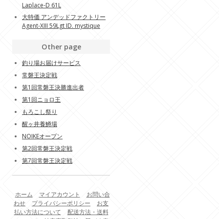
Laplace-D 61L
大特価 アンデッドファクトリー
Agent-XIII 59Lgt ID. mystique
Other page
釣り場お届けサービス
常磐王決定戦
第1回常磐王決勝進出者
第1回ニョロ王
もろこし祭り
醒ヶ井養鱒場
NOIKEオープン
第2回常磐王決定戦
第7回常磐王決定戦
ホーム
マイアカウント
お問い合
わせ
プライバシーポリシー
お支
払い方法について
配送方法・送料