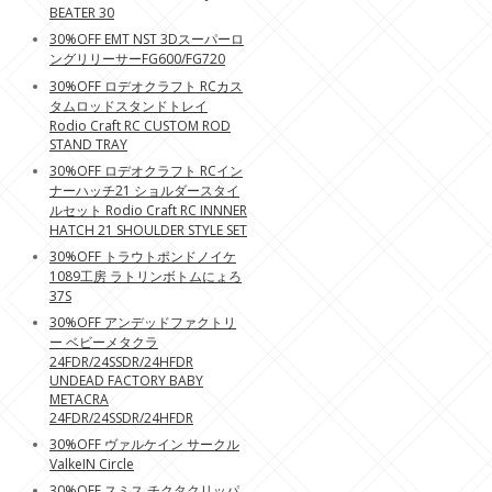
BEATER 30
30%OFF EMT NST 3Dスーパーロ
ングリリーサーFG600/FG720
30%OFF ロデオクラフト RCカス
タムロッドスタンドトレイ
Rodio Craft RC CUSTOM ROD
STAND TRAY
30%OFF ロデオクラフト RCイン
ナーハッチ21 ショルダースタイ
ルセット Rodio Craft RC INNNER
HATCH 21 SHOULDER STYLE SET
30%OFF トラウトポンドノイケ
1089工房 ラトリンボトムにょろ
37S
30%OFF アンデッドファクトリ
ー ベビーメタクラ
24FDR/24SSDR/24HFDR
UNDEAD FACTORY BABY
METACRA
24FDR/24SSDR/24HFDR
30%OFF ヴァルケイン サークル
ValkeIN Circle
30%OFF スミス チクタクリッパ