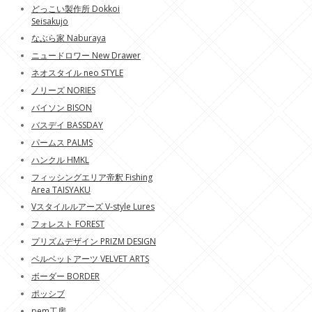
どっこい製作所 Dokkoi
Seisakujo
なぶら家 Naburaya
ニュードロワー New Drawer
ネオスタイル neo STYLE
ノリーズ NORIES
バイソン BISON
バスデイ BASSDAY
パームス PALMS
ハンクル HMKL
フィッシングエリア帝釈 Fishing
Area TAISYAKU
Vスタイルルアーズ V-style Lures
フォレスト FOREST
プリズムデザイン PRIZM DESIGN
ベルベットアーツ VELVET ARTS
ボーダー BORDER
ポッシブ
pem工房