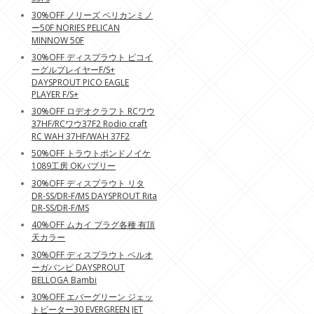
30%OFF ノリーズ ペリカンミノ
ー50F NORIES PELICAN
MINNOW 50F
30%OFF ディスプラウト ピコイ
ーグルプレイヤーF/S+
DAYSPROUT PICO EAGLE
PLAYER F/S+
30%OFF ロデオクラフト RCワウ
37HF/RCワウ37F2 Rodio craft
RC WAH 37HF/WAH 37F2
50%OFF トラウトポンドノイケ
1089工房 OKバブリー
30%OFF ディスプラウト リタ
DR-SS/DR-F/MS DAYSPROUT Rita
DR-SS/DR-F/MS
40%OFF ムカイ プラグ各種 有頂
天カラー
30%OFF ディスプラウト ベルオ
ーガバンピ DAYSPROUT
BELLOGA Bambi
30%OFF エバーグリーン ジェッ
トビーター30 EVERGREEN JET