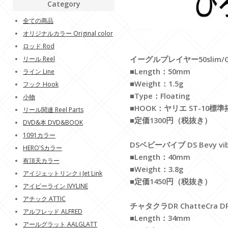
Category
全ての商品
オリジナルカラー Original color
ロッド Rod
イーグルプレイヤー50slim/GJ EA
リール Reel
■Length：50mm
ライン Line
■Weight：1.5g
フック Hook
■Type：Floating
小物
■HOOK：ヤリエ ST-10標
リール関連 Reel Parts
■定価1300円（税抜き）
DVD&本 DVD&BOOK
1091カラー
DSベビーバイブ DS Bevy vi
HERO'Sカラー
■Length：40mm
有頂天カラー
■Weight：3.8g
アイジェットリンク i Jet Link
■定価1450円（税抜き）
アイビーライン IVYLINE
アチック ATTIC
チャタクラDR ChatteCra D
アルフレッド ALFRED
■Length：34mm
アールグラット AALGLATT