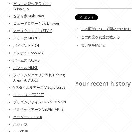
どっこい製作所 Dokkoi
Seisakujo
なぶら家 Naburaya
ニュードロワー New Drawer
この商品について問い合わせる
ネオスタイル neo STYLE
この商品を友達に教える
ノリーズ NORIES
買い物を続ける
バイソン BISON
バスデイ BASSDAY
パームス PALMS
ハンクル HMKL
フィッシングエリア帝釈 Fishing
Area TAISYAKU
Your recent history
Vスタイルルアーズ V-style Lures
フォレスト FOREST
プリズムデザイン PRIZM DESIGN
ベルベットアーツ VELVET ARTS
ボーダー BORDER
ポッシブ
pem工房