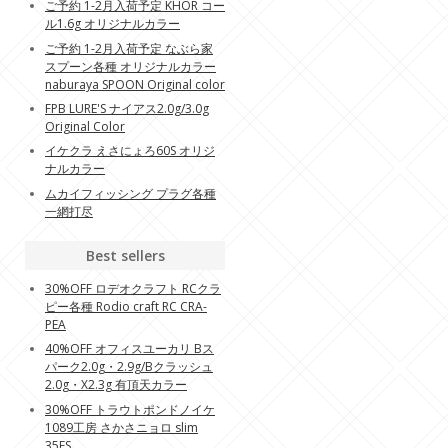
ご予約 1-2月入荷予定 KHOR コー
ル1.6g オリジナルカラー
ご予約 1-2月入荷予定 なぶら家
スプーン各種 オリジナルカラー
naburaya SPOON Original color
FPB LURE'S ナイアス2.0g/3.0g
Original Color
イケクラ えさにょろ60S オリジ
ナルカラー
ムカイフィッシング プラグ各種
一網打尽
Best sellers
30%OFF ロデオクラフト RCクラ
ピー各種 Rodio craft RC CRA-
PEA
40%OFF オフィスユーカリ Bス
パーク2.0g・2.9g/Bクラッシュ
2.0g・X2.3g 有頂天カラー
30%OFF トラウトポンドノイケ
1089工房 さかさニョロ slim
35FS