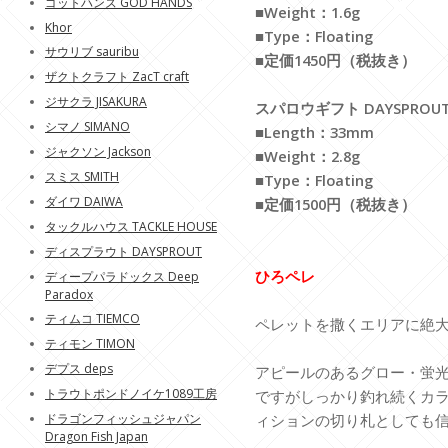
ゴットハンズ GOD HANDS
■Weight：1.6g
Khor
■Type：Floating
サウリブ sauribu
■定価1450円（税抜き）
ザクトクラフト ZacT craft
ジサクラ JISAKURA
スパロウギフト DAYSPROUT S
シマノ SIMANO
■Length：33mm
ジャクソン Jackson
■Weight：2.8g
スミス SMITH
■Type：Floating
ダイワ DAIWA
■定価1500円（税抜き）
タックルハウス TACKLE HOUSE
ディスプラウト DAYSPROUT
ひろペレ
ディープパラドックス Deep
Paradox
ティムコ TIEMCO
ペレットを撒くエリアに絶
ティモン TIMON
デプス deps
アピールのあるグロー・蛍
トラウトポンドノイケ1089工房
ですがしっかり釣れ続くカ
ドラゴンフィッシュジャパン
ィションの切り札としても
Dragon Fish Japan