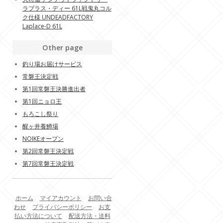
ラプラス・ディー 61L戦鬼丸コル
ク仕様 UNDEADFACTORY
Laplace-D 61L
Other page
釣り場お届けサービス
常磐王決定戦
第1回常磐王決勝進出者
第1回ニョロ王
もろこし祭り
醒ヶ井養鱒場
NOIKEオープン
第2回常磐王決定戦
第7回常磐王決定戦
ホーム
マイアカウント
お問い合
わせ
プライバシーポリシー
お支
払い方法について
配送方法・送料