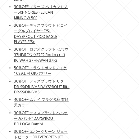
30%OFF ノリーズ ペリカンミノ
ー50F NORIES PELICAN
MINNOW 50F
30%OFF ディスプラウト ピコイ
ーグルプレイヤーF/S+
DAYSPROUT PICO EAGLE
PLAYER F/S+
30%OFF ロデオクラフト RCワウ
37HF/RCワウ37F2 Rodio craft
RC WAH 37HF/WAH 37F2
50%OFF トラウトポンドノイケ
1089工房 OKバブリー
30%OFF ディスプラウト リタ
DR-SS/DR-F/MS DAYSPROUT Rita
DR-SS/DR-F/MS
40%OFF ムカイ プラグ各種 有頂
天カラー
30%OFF ディスプラウト ベルオ
ーガバンピ DAYSPROUT
BELLOGA Bambi
30%OFF エバーグリーン ジェッ
トビーター30 EVERGREEN JET