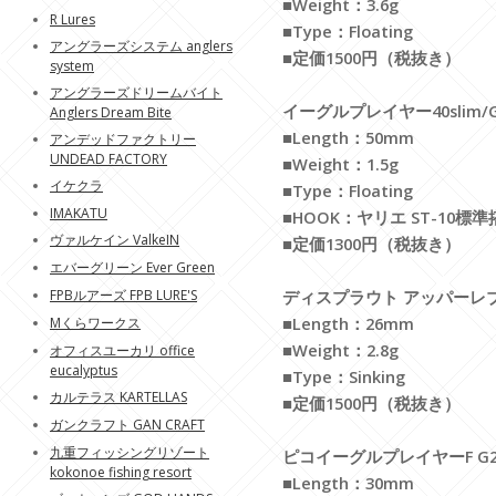
■Weight：3.6g
R Lures
■Type：Floating
アングラーズシステム anglers
■定価1500円（税抜き）
system
アングラーズドリームバイト
イーグルプレイヤー40slim/GJ EA
Anglers Dream Bite
■Length：50mm
アンデッドファクトリー
UNDEAD FACTORY
■Weight：1.5g
イケクラ
■Type：Floating
IMAKATU
■HOOK：ヤリエ ST-10標
ヴァルケイン ValkeIN
■定価1300円（税抜き）
エバーグリーン Ever Green
FPBルアーズ FPB LURE'S
ディスプラウト アッパーレブS U
■Length：26mm
Mくらワークス
■Weight：2.8g
オフィスユーカリ office
eucalyptus
■Type：Sinking
カルテラス KARTELLAS
■定価1500円（税抜き）
ガンクラフト GAN CRAFT
九重フィッシングリゾート
ピコイーグルプレイヤーF G2 PIC
kokonoe fishing resort
■Length：30mm