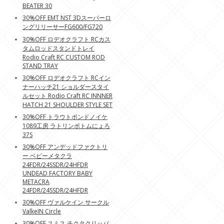
BEATER 30
30%OFF EMT NST 3Dスーパーロ
ングリリーサーFG600/FG720
30%OFF ロデオクラフト RCカス
タムロッドスタンドトレイ
Rodio Craft RC CUSTOM ROD
STAND TRAY
30%OFF ロデオクラフト RCイン
ナーハッチ21 ショルダースタイ
ルセット Rodio Craft RC INNNER
HATCH 21 SHOULDER STYLE SET
30%OFF トラウトポンドノイケ
1089工房 ラトリンボトムにょろ
37S
30%OFF アンデッドファクトリ
ー ベビーメタクラ
24FDR/24SSDR/24HFDR
UNDEAD FACTORY BABY
METACRA
24FDR/24SSDR/24HFDR
30%OFF ヴァルケイン サークル
ValkeIN Circle
30%OFF スミス チクタクリッパ