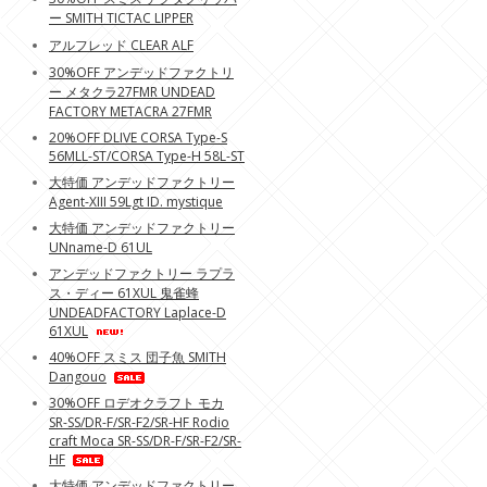
ー SMITH TICTAC LIPPER
アルフレッド CLEAR ALF
30%OFF アンデッドファクトリ
ー メタクラ27FMR UNDEAD
FACTORY METACRA 27FMR
20%OFF DLIVE CORSA Type-S
56MLL-ST/CORSA Type-H 58L-ST
大特価 アンデッドファクトリー
Agent-XIII 59Lgt ID. mystique
大特価 アンデッドファクトリー
UNname-D 61UL
アンデッドファクトリー ラプラ
ス・ディー 61XUL 鬼雀蜂
UNDEADFACTORY Laplace-D
61XUL
40%OFF スミス 団子魚 SMITH
Dangouo
30%OFF ロデオクラフト モカ
SR-SS/DR-F/SR-F2/SR-HF Rodio
craft Moca SR-SS/DR-F/SR-F2/SR-
HF
大特価 アンデッドファクトリー