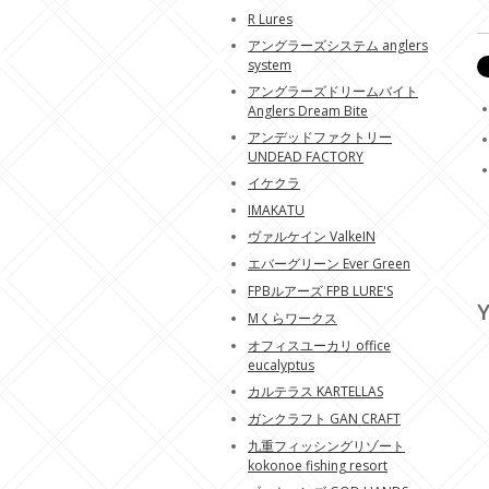
R Lures
アングラーズシステム anglers
system
アングラーズドリームバイト
Anglers Dream Bite
アンデッドファクトリー
UNDEAD FACTORY
イケクラ
IMAKATU
ヴァルケイン ValkeIN
エバーグリーン Ever Green
FPBルアーズ FPB LURE'S
Y
Mくらワークス
オフィスユーカリ office
eucalyptus
カルテラス KARTELLAS
ガンクラフト GAN CRAFT
九重フィッシングリゾート
kokonoe fishing resort