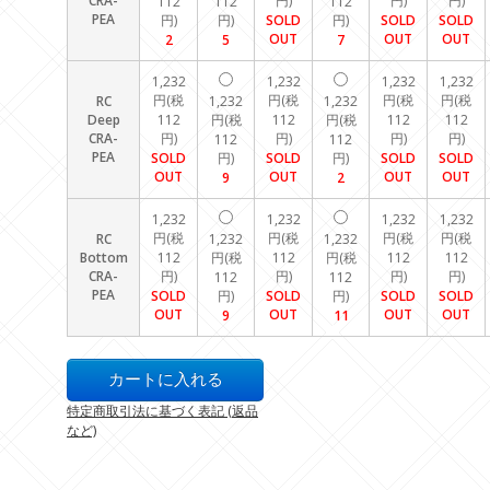
CRA-
円)
円)
円)
112
112
112
PEA
円)
円)
SOLD
円)
SOLD
SOLD
OUT
OUT
OUT
2
5
7
1,232
1,232
1,232
1,232
円(税
円(税
円(税
円(税
RC
1,232
1,232
Deep
112
円(税
112
円(税
112
112
CRA-
円)
円)
円)
円)
112
112
PEA
SOLD
円)
SOLD
円)
SOLD
SOLD
OUT
OUT
OUT
OUT
9
2
1,232
1,232
1,232
1,232
円(税
円(税
円(税
円(税
RC
1,232
1,232
Bottom
112
円(税
112
円(税
112
112
CRA-
円)
円)
円)
円)
112
112
PEA
SOLD
円)
SOLD
円)
SOLD
SOLD
OUT
OUT
OUT
OUT
9
11
特定商取引法に基づく表記 (返品
など)