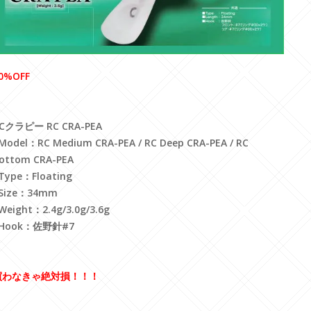
0%OFF
Cクラピー RC CRA-PEA
Model：RC Medium CRA-PEA / RC Deep CRA-PEA / RC
ottom CRA-PEA
Type：Floating
Size：34mm
Weight：2.4g/3.0g/3.6g
Hook：佐野針#7
買わなきゃ絶対損！！！