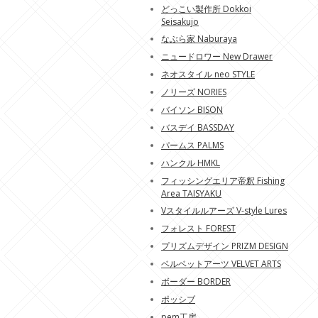
どっこい製作所 Dokkoi
Seisakujo
なぶら家 Naburaya
ニュードロワー New Drawer
ネオスタイル neo STYLE
ノリーズ NORIES
バイソン BISON
バスデイ BASSDAY
パームス PALMS
ハンクル HMKL
フィッシングエリア帝釈 Fishing
Area TAISYAKU
Vスタイルルアーズ V-style Lures
フォレスト FOREST
プリズムデザイン PRIZM DESIGN
ベルベットアーツ VELVET ARTS
ボーダー BORDER
ポッシブ
pem工房