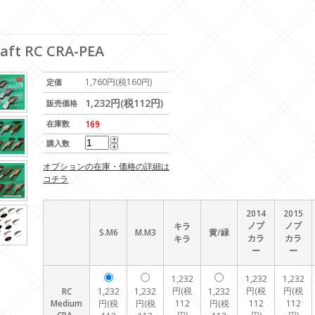
t RC CRA-PEA
1,760円(税160円)
定価
1,232円(税112円)
販売価格
在庫数
169
購入数
オプションの在庫・価格の詳細は
コチラ
2014
2015
ノブ
ノブ
キラ
S.M6
M.M3
黄/緑
カラ
カラ
キラ
ー
ー
1,232
1,232
1,232
円(税
円(税
円(税
RC
1,232
1,232
1,232
Medium
円(税
円(税
112
円(税
112
112