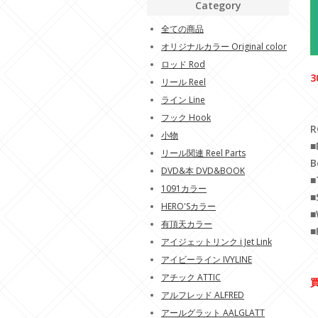
Category
全ての商品
オリジナルカラー Original color
ロッド Rod
3
リール Reel
ライン Line
フック Hook
R
小物
■
リール関連 Reel Parts
B
DVD&本 DVD&BOOK
■
1091カラー
■
HERO'Sカラー
■
有頂天カラー
■
アイジェットリンク i Jet Link
アイビーライン IVYLINE
アチック ATTIC
アルフレッド ALFRED
アールグラット AALGLATT