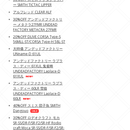
ー SMITH TICTAC LIPPER
アルフレッド CLEAR ALF
30%OFF アンデッドファクトリ
ー メタクラ27FMR UNDEAD
FACTORY METACRA 27FMR
20%OFF DLIVE CORSA Type-S
56MLL-ST/CORSA Type-H 58L-ST
大特価 アンデッドファクトリー
UNname-D 61UL
アンデッドファクトリー ラプラ
ス・ディー 61XUL 鬼雀蜂
UNDEADFACTORY Laplace-D
61XUL
アンデッドファクトリー ラプラ
ス・ディー 60LR 雪猫
UNDEADFACTORY Laplace-D
60LR
40%OFF スミス 団子魚 SMITH
Dangouo
30%OFF ロデオクラフト モカ
SR-SS/DR-F/SR-F2/SR-HF Rodio
craft Moca SR-SS/DR-F/SR-F2/SR-