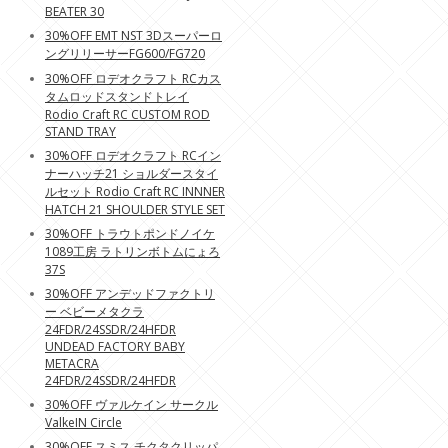
BEATER 30
30%OFF EMT NST 3Dスーパーロ
ングリリーサーFG600/FG720
30%OFF ロデオクラフト RCカス
タムロッドスタンドトレイ
Rodio Craft RC CUSTOM ROD
STAND TRAY
30%OFF ロデオクラフト RCイン
ナーハッチ21 ショルダースタイ
ルセット Rodio Craft RC INNNER
HATCH 21 SHOULDER STYLE SET
30%OFF トラウトポンドノイケ
1089工房 ラトリンボトムにょろ
37S
30%OFF アンデッドファクトリ
ー ベビーメタクラ
24FDR/24SSDR/24HFDR
UNDEAD FACTORY BABY
METACRA
24FDR/24SSDR/24HFDR
30%OFF ヴァルケイン サークル
ValkeIN Circle
30%OFF スミス チクタクリッパ