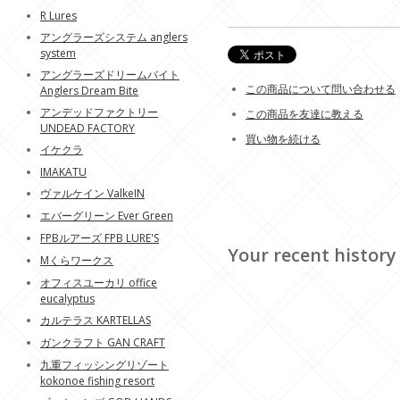
R Lures
アングラーズシステム anglers
system
アングラーズドリームバイト
この商品について問い合わせる
Anglers Dream Bite
アンデッドファクトリー
この商品を友達に教える
UNDEAD FACTORY
買い物を続ける
イケクラ
IMAKATU
ヴァルケイン ValkeIN
エバーグリーン Ever Green
FPBルアーズ FPB LURE'S
Your recent history
Mくらワークス
オフィスユーカリ office
eucalyptus
カルテラス KARTELLAS
ガンクラフト GAN CRAFT
九重フィッシングリゾート
kokonoe fishing resort