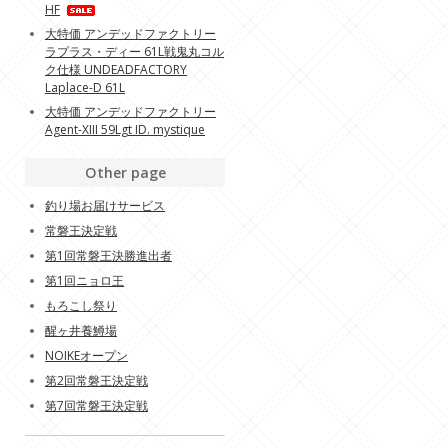
HF
大特価 アンデッドファクトリー
ラプラス・ディー 61L戦鬼丸コル
ク仕様 UNDEADFACTORY
Laplace-D 61L
大特価 アンデッドファクトリー
Agent-XIII 59Lgt ID. mystique
Other page
釣り場お届けサービス
常磐王決定戦
第1回常磐王決勝進出者
第1回ニョロ王
もろこし祭り
醒ヶ井養鱒場
NOIKEオープン
第2回常磐王決定戦
第7回常磐王決定戦