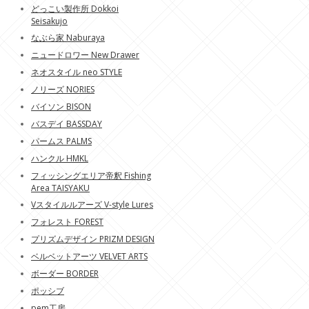
どっこい製作所 Dokkoi
Seisakujo
なぶら家 Naburaya
ニュードロワー New Drawer
ネオスタイル neo STYLE
ノリーズ NORIES
バイソン BISON
バスデイ BASSDAY
パームス PALMS
ハンクル HMKL
フィッシングエリア帝釈 Fishing
Area TAISYAKU
Vスタイルルアーズ V-style Lures
フォレスト FOREST
プリズムデザイン PRIZM DESIGN
ベルベットアーツ VELVET ARTS
ボーダー BORDER
ポッシブ
pem工房