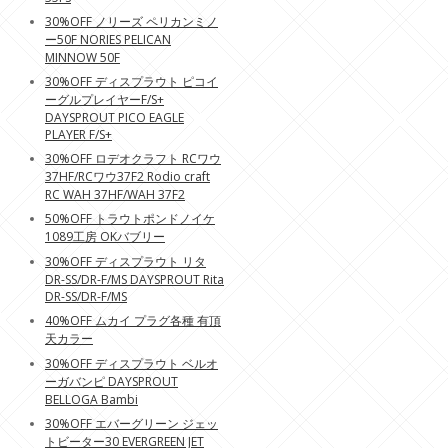
30%OFF ノリーズ ペリカンミノ
ー50F NORIES PELICAN
MINNOW 50F
30%OFF ディスプラウト ピコイ
ーグルプレイヤーF/S+
DAYSPROUT PICO EAGLE
PLAYER F/S+
30%OFF ロデオクラフト RCワウ
37HF/RCワウ37F2 Rodio craft
RC WAH 37HF/WAH 37F2
50%OFF トラウトポンドノイケ
1089工房 OKバブリー
30%OFF ディスプラウト リタ
DR-SS/DR-F/MS DAYSPROUT Rita
DR-SS/DR-F/MS
40%OFF ムカイ プラグ各種 有頂
天カラー
30%OFF ディスプラウト ベルオ
ーガバンピ DAYSPROUT
BELLOGA Bambi
30%OFF エバーグリーン ジェッ
トビーター30 EVERGREEN JET