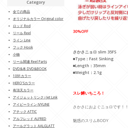
Category
全ての商品
オリジナルカラー Original color
ロッド Rod
30%OFF
リール Reel
ライン Line
フック Hook
さかさニョロ slim 35FS
小物
■Type：Fast Sinking
リール関連 Reel Parts
■Length：35mm
DVD&本 DVD&BOOK
■Weight：2.1g
1091カラー
HERO'Sカラー
有頂天カラー
スレ鱒いちころ！
アイジェットリンク i Jet Link
アイビーライン IVYLINE
さかさにおよぐニョロです！
アチック ATTIC
アルフレッド ALFRED
魅惑のスリムBODY
アールグラット AALGLATT