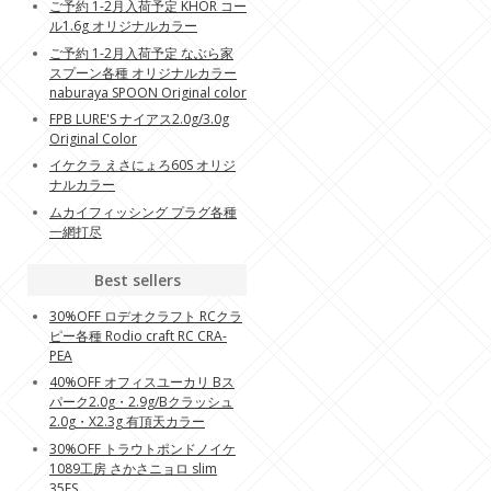
ご予約 1-2月入荷予定 KHOR コー
ル1.6g オリジナルカラー
ご予約 1-2月入荷予定 なぶら家
スプーン各種 オリジナルカラー
naburaya SPOON Original color
FPB LURE'S ナイアス2.0g/3.0g
Original Color
イケクラ えさにょろ60S オリジ
ナルカラー
ムカイフィッシング プラグ各種
一網打尽
Best sellers
30%OFF ロデオクラフト RCクラ
ピー各種 Rodio craft RC CRA-
PEA
40%OFF オフィスユーカリ Bス
パーク2.0g・2.9g/Bクラッシュ
2.0g・X2.3g 有頂天カラー
30%OFF トラウトポンドノイケ
1089工房 さかさニョロ slim
35FS