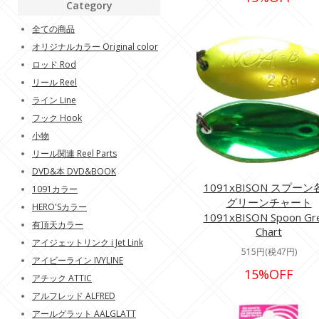
Category
全ての商品
オリジナルカラー Original color
ロッド Rod
リール Reel
ライン Line
フック Hook
小物
リール関連 Reel Parts
DVD&本 DVD&BOOK
1091xBISON スプーン
1091カラー
グリーンチャート
HERO'Sカラー
1091xBISON Spoon Gr
有頂天カラー
Chart
アイジェットリンク i Jet Link
515円(税47円)
アイビーライン IVYLINE
15%OFF
アチック ATTIC
アルフレッド ALFRED
アールグラット AALGLATT