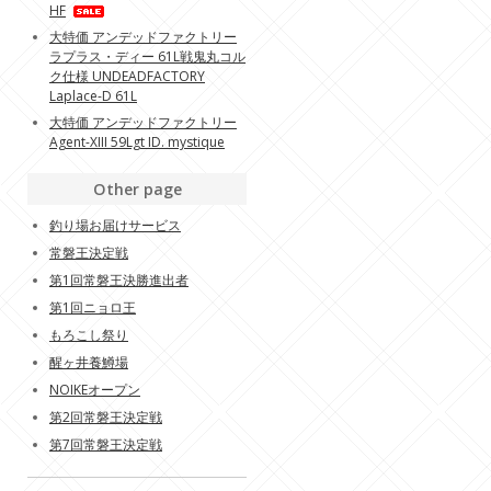
HF
大特価 アンデッドファクトリー
ラプラス・ディー 61L戦鬼丸コル
ク仕様 UNDEADFACTORY
Laplace-D 61L
大特価 アンデッドファクトリー
Agent-XIII 59Lgt ID. mystique
Other page
釣り場お届けサービス
常磐王決定戦
第1回常磐王決勝進出者
第1回ニョロ王
もろこし祭り
醒ヶ井養鱒場
NOIKEオープン
第2回常磐王決定戦
第7回常磐王決定戦