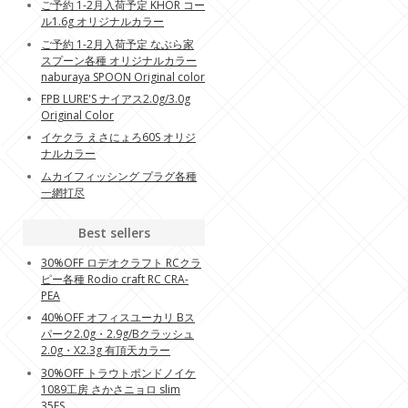
ご予約 1-2月入荷予定 KHOR コー
ル1.6g オリジナルカラー
ご予約 1-2月入荷予定 なぶら家
スプーン各種 オリジナルカラー
naburaya SPOON Original color
FPB LURE'S ナイアス2.0g/3.0g
Original Color
イケクラ えさにょろ60S オリジ
ナルカラー
ムカイフィッシング プラグ各種
一網打尽
Best sellers
30%OFF ロデオクラフト RCクラ
ピー各種 Rodio craft RC CRA-
PEA
40%OFF オフィスユーカリ Bス
パーク2.0g・2.9g/Bクラッシュ
2.0g・X2.3g 有頂天カラー
30%OFF トラウトポンドノイケ
1089工房 さかさニョロ slim
35FS