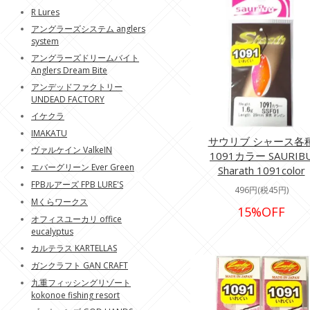
R Lures
アングラーズシステム anglers
system
アングラーズドリームバイト
Anglers Dream Bite
アンデッドファクトリー
UNDEAD FACTORY
イケクラ
IMAKATU
サウリブ シャース各
ヴァルケイン ValkeIN
1091カラー SAURIB
エバーグリーン Ever Green
Sharath 1091color
FPBルアーズ FPB LURE'S
496円(税45円)
Mくらワークス
15%OFF
オフィスユーカリ office
eucalyptus
カルテラス KARTELLAS
ガンクラフト GAN CRAFT
九重フィッシングリゾート
kokonoe fishing resort