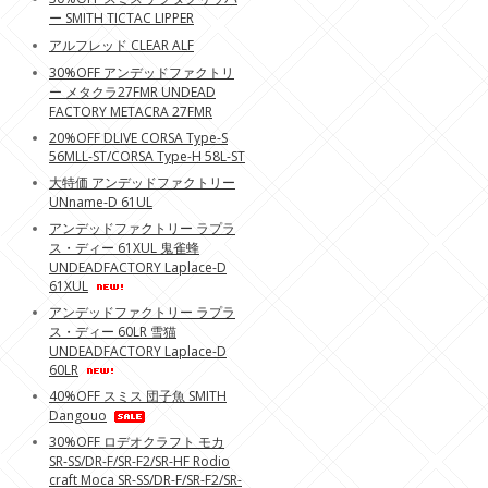
ー SMITH TICTAC LIPPER
アルフレッド CLEAR ALF
30%OFF アンデッドファクトリ
ー メタクラ27FMR UNDEAD
FACTORY METACRA 27FMR
20%OFF DLIVE CORSA Type-S
56MLL-ST/CORSA Type-H 58L-ST
大特価 アンデッドファクトリー
UNname-D 61UL
アンデッドファクトリー ラプラ
ス・ディー 61XUL 鬼雀蜂
UNDEADFACTORY Laplace-D
61XUL
アンデッドファクトリー ラプラ
ス・ディー 60LR 雪猫
UNDEADFACTORY Laplace-D
60LR
40%OFF スミス 団子魚 SMITH
Dangouo
30%OFF ロデオクラフト モカ
SR-SS/DR-F/SR-F2/SR-HF Rodio
craft Moca SR-SS/DR-F/SR-F2/SR-