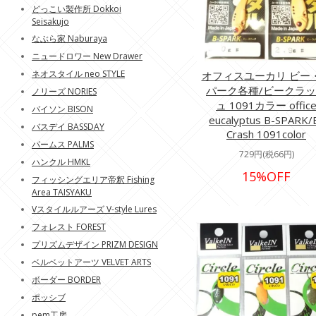
どっこい製作所 Dokkoi
Seisakujo
なぶら家 Naburaya
ニュードロワー New Drawer
ネオスタイル neo STYLE
オフィスユーカリ ビー
パーク各種/ビークラ
ノリーズ NORIES
ュ 1091カラー offic
バイソン BISON
eucalyptus B-SPARK/
バスデイ BASSDAY
Crash 1091color
パームス PALMS
729円(税66円)
ハンクル HMKL
15%OFF
フィッシングエリア帝釈 Fishing
Area TAISYAKU
Vスタイルルアーズ V-style Lures
フォレスト FOREST
プリズムデザイン PRIZM DESIGN
ベルベットアーツ VELVET ARTS
ボーダー BORDER
ポッシブ
pem工房