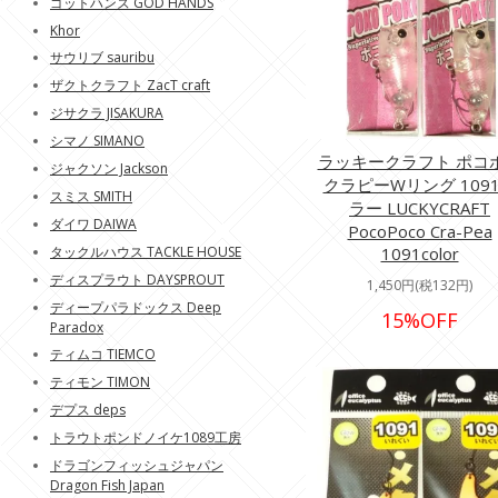
ゴットハンズ GOD HANDS
Khor
サウリブ sauribu
ザクトクラフト ZacT craft
ジサクラ JISAKURA
シマノ SIMANO
ラッキークラフト ポコ
ジャクソン Jackson
クラピーWリング 109
スミス SMITH
ラー LUCKYCRAFT
ダイワ DAIWA
PocoPoco Cra-Pea
タックルハウス TACKLE HOUSE
1091color
ディスプラウト DAYSPROUT
1,450円(税132円)
ディープパラドックス Deep
15%OFF
Paradox
ティムコ TIEMCO
ティモン TIMON
デプス deps
トラウトポンドノイケ1089工房
ドラゴンフィッシュジャパン
Dragon Fish Japan