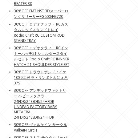
BEATER 30
30%OFF EMT NST 3Dスーパーロ
ングリリーサーFG600/FG720
30%OFF ロデオクラフト RCカス
タムロッドスタンドトレイ
Rodio Craft RC CUSTOM ROD
STAND TRAY
30%OFF ロデオクラフト RCイン
ナーハッチ21 ショルダースタイ
ルセット Rodio Craft RC INNNER
HATCH 21 SHOULDER STYLE SET
30%OFF トラウトポンドノイケ
1089工房 ラトリンボトムにょろ
37S
30%OFF アンデッドファクトリ
ー ベビーメタクラ
24FDR/24SSDR/24HFDR
UNDEAD FACTORY BABY
METACRA
24FDR/24SSDR/24HFDR
30%OFF ヴァルケイン サークル
ValkeIN Circle
30%OFF スミス チクタクリッパ