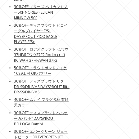
30%OFF ノリーズ ペリカンミノ
ー50F NORIES PELICAN
MINNOW 50F
30%OFF ディスプラウト ピコイ
ーグルプレイヤーF/S+
DAYSPROUT PICO EAGLE
PLAYER F/S+
30%OFF ロデオクラフト RCワウ
37HF/RCワウ37F2 Rodio craft
RC WAH 37HF/WAH 37F2
50%OFF トラウトポンドノイケ
1089工房 OKバブリー
30%OFF ディスプラウト リタ
DR-SS/DR-F/MS DAYSPROUT Rita
DR-SS/DR-F/MS
40%OFF ムカイ プラグ各種 有頂
天カラー
30%OFF ディスプラウト ベルオ
ーガバンピ DAYSPROUT
BELLOGA Bambi
30%OFF エバーグリーン ジェッ
トビーター30 EVERGREEN JET