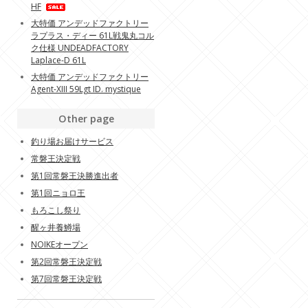
HF
大特価 アンデッドファクトリー
ラプラス・ディー 61L戦鬼丸コル
ク仕様 UNDEADFACTORY
Laplace-D 61L
大特価 アンデッドファクトリー
Agent-XIII 59Lgt ID. mystique
Other page
釣り場お届けサービス
常磐王決定戦
第1回常磐王決勝進出者
第1回ニョロ王
もろこし祭り
醒ヶ井養鱒場
NOIKEオープン
第2回常磐王決定戦
第7回常磐王決定戦