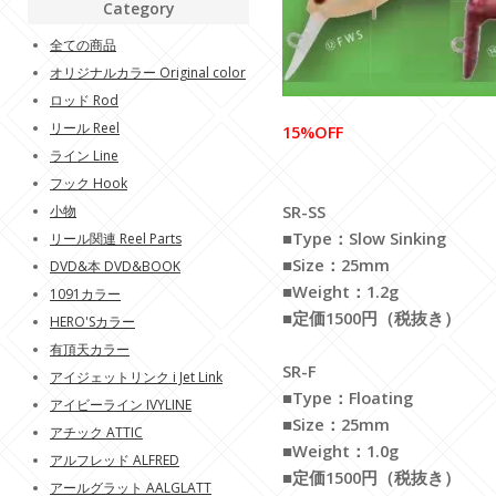
Category
全ての商品
オリジナルカラー Original color
ロッド Rod
リール Reel
15%OFF
ライン Line
フック Hook
SR-SS
小物
■Type：Slow Sinking
リール関連 Reel Parts
■Size：25mm
DVD&本 DVD&BOOK
■Weight：1.2g
1091カラー
■定価1500円（税抜き）
HERO'Sカラー
有頂天カラー
SR-F
アイジェットリンク i Jet Link
■Type：Floating
アイビーライン IVYLINE
■Size：25mm
アチック ATTIC
■Weight：1.0g
アルフレッド ALFRED
■定価1500円（税抜き）
アールグラット AALGLATT