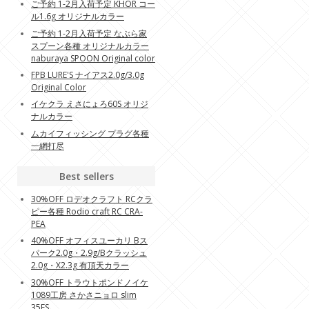
ご予約 1-2月入荷予定 KHOR コー
ル1.6g オリジナルカラー
ご予約 1-2月入荷予定 なぶら家
スプーン各種 オリジナルカラー
naburaya SPOON Original color
FPB LURE'S ナイアス2.0g/3.0g
Original Color
イケクラ えさにょろ60S オリジ
ナルカラー
ムカイフィッシング プラグ各種
一網打尽
Best sellers
30%OFF ロデオクラフト RCクラ
ピー各種 Rodio craft RC CRA-
PEA
40%OFF オフィスユーカリ Bス
パーク2.0g・2.9g/Bクラッシュ
2.0g・X2.3g 有頂天カラー
30%OFF トラウトポンドノイケ
1089工房 さかさニョロ slim
35FS