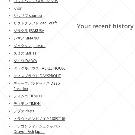
ゴットハンズ GOD HANDS
Khor
サウリブ sauribu
ザクトクラフト ZacT craft
Your recent history
ジサクラ JISAKURA
シマノ SIMANO
ジャクソン Jackson
スミス SMITH
ダイワ DAIWA
タックルハウス TACKLE HOUSE
ディスプラウト DAYSPROUT
ディープパラドックス Deep
Paradox
ティムコ TIEMCO
ティモン TIMON
デプス deps
トラウトポンドノイケ1089工房
ドラゴンフィッシュジャパン
Dragon Fish Japan