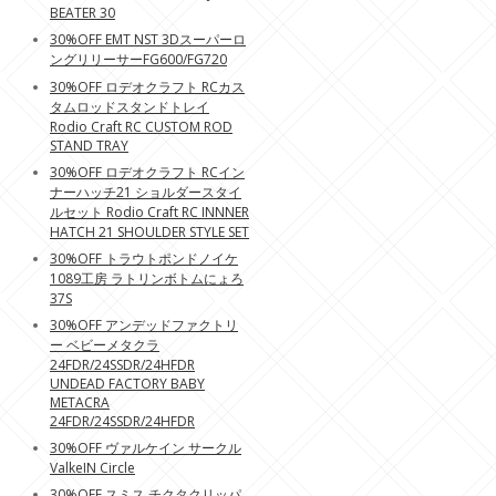
BEATER 30
30%OFF EMT NST 3Dスーパーロ
ングリリーサーFG600/FG720
30%OFF ロデオクラフト RCカス
タムロッドスタンドトレイ
Rodio Craft RC CUSTOM ROD
STAND TRAY
30%OFF ロデオクラフト RCイン
ナーハッチ21 ショルダースタイ
ルセット Rodio Craft RC INNNER
HATCH 21 SHOULDER STYLE SET
30%OFF トラウトポンドノイケ
1089工房 ラトリンボトムにょろ
37S
30%OFF アンデッドファクトリ
ー ベビーメタクラ
24FDR/24SSDR/24HFDR
UNDEAD FACTORY BABY
METACRA
24FDR/24SSDR/24HFDR
30%OFF ヴァルケイン サークル
ValkeIN Circle
30%OFF スミス チクタクリッパ