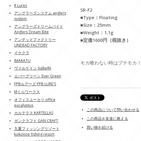
R Lures
SR-F2
アングラーズシステム anglers
■Type：Floating
system
■Size：25mm
アングラーズドリームバイト
Anglers Dream Bite
■Weight：1.1g
アンデッドファクトリー
■定価1600円（税抜き）
UNDEAD FACTORY
イケクラ
IMAKATU
モカ喰わない時はプチモカ
ヴァルケイン ValkeIN
エバーグリーン Ever Green
FPBルアーズ FPB LURE'S
Mくらワークス
オフィスユーカリ office
eucalyptus
この商品について問い合わせる
カルテラス KARTELLAS
この商品を友達に教える
ガンクラフト GAN CRAFT
買い物を続ける
九重フィッシングリゾート
kokonoe fishing resort