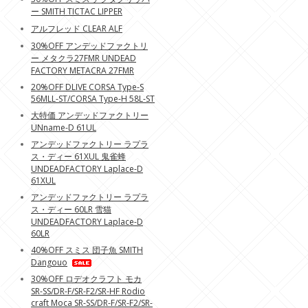
ー SMITH TICTAC LIPPER
アルフレッド CLEAR ALF
30%OFF アンデッドファクトリ
ー メタクラ27FMR UNDEAD
FACTORY METACRA 27FMR
20%OFF DLIVE CORSA Type-S
56MLL-ST/CORSA Type-H 58L-ST
大特価 アンデッドファクトリー
UNname-D 61UL
アンデッドファクトリー ラプラ
ス・ディー 61XUL 鬼雀蜂
UNDEADFACTORY Laplace-D
61XUL
アンデッドファクトリー ラプラ
ス・ディー 60LR 雪猫
UNDEADFACTORY Laplace-D
60LR
40%OFF スミス 団子魚 SMITH
Dangouo
30%OFF ロデオクラフト モカ
SR-SS/DR-F/SR-F2/SR-HF Rodio
craft Moca SR-SS/DR-F/SR-F2/SR-