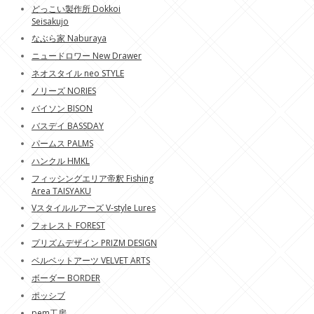
どっこい製作所 Dokkoi
Seisakujo
なぶら家 Naburaya
ニュードロワー New Drawer
ネオスタイル neo STYLE
ノリーズ NORIES
バイソン BISON
バスデイ BASSDAY
パームス PALMS
ハンクル HMKL
フィッシングエリア帝釈 Fishing
Area TAISYAKU
Vスタイルルアーズ V-style Lures
フォレスト FOREST
プリズムデザイン PRIZM DESIGN
ベルベットアーツ VELVET ARTS
ボーダー BORDER
ポッシブ
pem工房