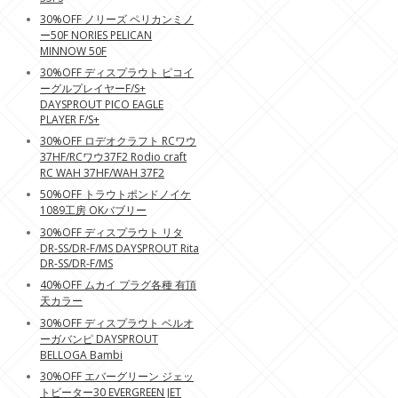
30%OFF ノリーズ ペリカンミノ
ー50F NORIES PELICAN
MINNOW 50F
30%OFF ディスプラウト ピコイ
ーグルプレイヤーF/S+
DAYSPROUT PICO EAGLE
PLAYER F/S+
30%OFF ロデオクラフト RCワウ
37HF/RCワウ37F2 Rodio craft
RC WAH 37HF/WAH 37F2
50%OFF トラウトポンドノイケ
1089工房 OKバブリー
30%OFF ディスプラウト リタ
DR-SS/DR-F/MS DAYSPROUT Rita
DR-SS/DR-F/MS
40%OFF ムカイ プラグ各種 有頂
天カラー
30%OFF ディスプラウト ベルオ
ーガバンピ DAYSPROUT
BELLOGA Bambi
30%OFF エバーグリーン ジェッ
トビーター30 EVERGREEN JET