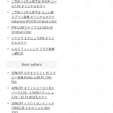
ご予約 1-2月入荷予定 KHOR コー
ル1.6g オリジナルカラー
ご予約 1-2月入荷予定 なぶら家
スプーン各種 オリジナルカラー
naburaya SPOON Original color
FPB LURE'S ナイアス2.0g/3.0g
Original Color
イケクラ えさにょろ60S オリジ
ナルカラー
ムカイフィッシング プラグ各種
一網打尽
Best sellers
30%OFF ロデオクラフト RCクラ
ピー各種 Rodio craft RC CRA-
PEA
40%OFF オフィスユーカリ Bス
パーク2.0g・2.9g/Bクラッシュ
2.0g・X2.3g 有頂天カラー
30%OFF トラウトポンドノイケ
1089工房 さかさニョロ slim
35FS