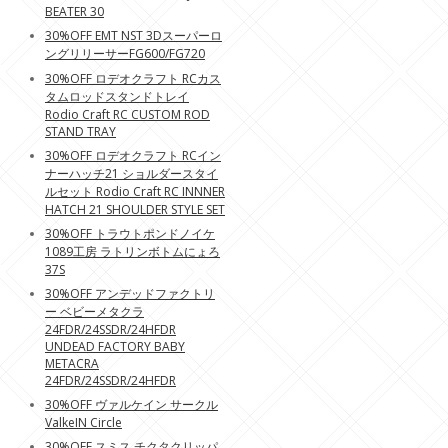
BEATER 30
30%OFF EMT NST 3Dスーパーロ
ングリリーサーFG600/FG720
30%OFF ロデオクラフト RCカス
タムロッドスタンドトレイ
Rodio Craft RC CUSTOM ROD
STAND TRAY
30%OFF ロデオクラフト RCイン
ナーハッチ21 ショルダースタイ
ルセット Rodio Craft RC INNNER
HATCH 21 SHOULDER STYLE SET
30%OFF トラウトポンドノイケ
1089工房 ラトリンボトムにょろ
37S
30%OFF アンデッドファクトリ
ー ベビーメタクラ
24FDR/24SSDR/24HFDR
UNDEAD FACTORY BABY
METACRA
24FDR/24SSDR/24HFDR
30%OFF ヴァルケイン サークル
ValkeIN Circle
30%OFF スミス チクタクリッパ