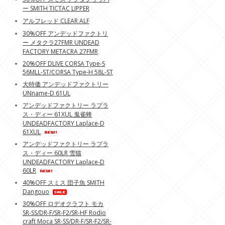
ー SMITH TICTAC LIPPER
アルフレッド CLEAR ALF
30%OFF アンデッドファクトリ
ー メタクラ27FMR UNDEAD
FACTORY METACRA 27FMR
20%OFF DLIVE CORSA Type-S
56MLL-ST/CORSA Type-H 58L-ST
大特価 アンデッドファクトリー
UNname-D 61UL
アンデッドファクトリー ラプラ
ス・ディー 61XUL 鬼雀蜂
UNDEADFACTORY Laplace-D
61XUL
アンデッドファクトリー ラプラ
ス・ディー 60LR 雪猫
UNDEADFACTORY Laplace-D
60LR
40%OFF スミス 団子魚 SMITH
Dangouo
30%OFF ロデオクラフト モカ
SR-SS/DR-F/SR-F2/SR-HF Rodio
craft Moca SR-SS/DR-F/SR-F2/SR-