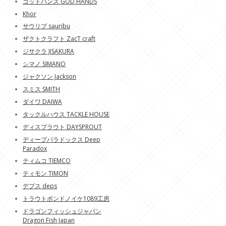
ゴットハンズ GOD HANDS
Khor
サウリブ sauribu
ザクトクラフト ZacT craft
ジサクラ JISAKURA
シマノ SIMANO
ジャクソン Jackson
スミス SMITH
ダイワ DAIWA
タックルハウス TACKLE HOUSE
ディスプラウト DAYSPROUT
ディープパラドックス Deep
Paradox
ティムコ TIEMCO
ティモン TIMON
デプス deps
トラウトポンドノイケ1089工房
ドラゴンフィッシュジャパン
Dragon Fish Japan