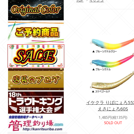
TOP
>
イケクラ
イケクラ りばにょろ55X
えさにょろ60S
1,485円(税135円)
SOLD OUT