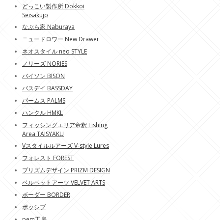
どっこい製作所 Dokkoi
Seisakujo
なぶら家 Naburaya
ニュードロワー New Drawer
ネオスタイル neo STYLE
ノリーズ NORIES
バイソン BISON
バスデイ BASSDAY
パームス PALMS
ハンクル HMKL
フィッシングエリア帝釈 Fishing
Area TAISYAKU
Vスタイルルアーズ V-style Lures
フォレスト FOREST
プリズムデザイン PRIZM DESIGN
ベルベットアーツ VELVET ARTS
ボーダー BORDER
ポッシブ
pem工房