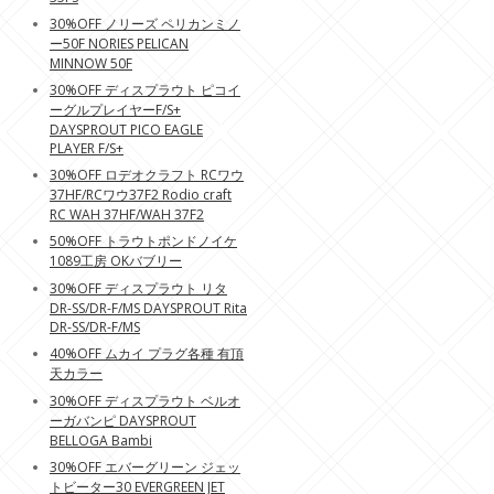
30%OFF ノリーズ ペリカンミノ
ー50F NORIES PELICAN
MINNOW 50F
30%OFF ディスプラウト ピコイ
ーグルプレイヤーF/S+
DAYSPROUT PICO EAGLE
PLAYER F/S+
30%OFF ロデオクラフト RCワウ
37HF/RCワウ37F2 Rodio craft
RC WAH 37HF/WAH 37F2
50%OFF トラウトポンドノイケ
1089工房 OKバブリー
30%OFF ディスプラウト リタ
DR-SS/DR-F/MS DAYSPROUT Rita
DR-SS/DR-F/MS
40%OFF ムカイ プラグ各種 有頂
天カラー
30%OFF ディスプラウト ベルオ
ーガバンピ DAYSPROUT
BELLOGA Bambi
30%OFF エバーグリーン ジェッ
トビーター30 EVERGREEN JET