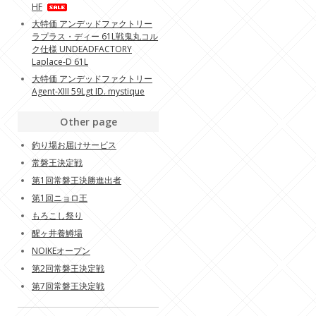
HF
大特価 アンデッドファクトリー
ラプラス・ディー 61L戦鬼丸コル
ク仕様 UNDEADFACTORY
Laplace-D 61L
大特価 アンデッドファクトリー
Agent-XIII 59Lgt ID. mystique
Other page
釣り場お届けサービス
常磐王決定戦
第1回常磐王決勝進出者
第1回ニョロ王
もろこし祭り
醒ヶ井養鱒場
NOIKEオープン
第2回常磐王決定戦
第7回常磐王決定戦