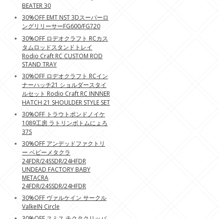
BEATER 30
30%OFF EMT NST 3Dスーパーロ
ングリリーサーFG600/FG720
30%OFF ロデオクラフト RCカス
タムロッドスタンドトレイ
Rodio Craft RC CUSTOM ROD
STAND TRAY
30%OFF ロデオクラフト RCイン
ナーハッチ21 ショルダースタイ
ルセット Rodio Craft RC INNNER
HATCH 21 SHOULDER STYLE SET
30%OFF トラウトポンドノイケ
1089工房 ラトリンボトムにょろ
37S
30%OFF アンデッドファクトリ
ー ベビーメタクラ
24FDR/24SSDR/24HFDR
UNDEAD FACTORY BABY
METACRA
24FDR/24SSDR/24HFDR
30%OFF ヴァルケイン サークル
ValkeIN Circle
30%OFF スミス チクタクリッパ