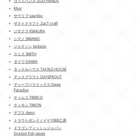
ゴットハンズ GOD HANDS
Khor
サウリブ sauribu
ザクトクラフト ZacT craft
ジサクラ JISAKURA
シマノ SIMANO
ジャクソン Jackson
スミス SMITH
ダイワ DAIWA
タックルハウス TACKLE HOUSE
ディスプラウト DAYSPROUT
ディープパラドックス Deep
Paradox
ティムコ TIEMCO
ティモン TIMON
デプス deps
トラウトポンドノイケ1089工房
ドラゴンフィッシュジャパン
Dragon Fish Japan