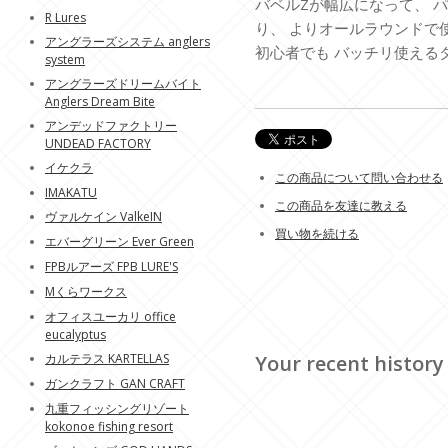
バベルZが幅広になって、 
R Lures
り、 よりオールラウンドで
アングラーズシステム anglers
初心者でも バッチリ使える
system
アングラーズドリームバイト
Anglers Dream Bite
アンデッドファクトリー
UNDEAD FACTORY
イケクラ
この商品について問い合わせる
IMAKATU
この商品を友達に教える
ヴァルケイン ValkeIN
買い物を続ける
エバーグリーン Ever Green
FPBルアーズ FPB LURE'S
Mくらワークス
オフィスユーカリ office
eucalyptus
カルテラス KARTELLAS
Your recent history
ガンクラフト GAN CRAFT
九重フィッシングリゾート
kokonoe fishing resort