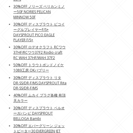
30%OFF ノリーズ ペリカンミノ
ー50F NORIES PELICAN
MINNOW 50F
30%OFF ディスプラウト ピコイ
ーグルプレイヤーF/S+
DAYSPROUT PICO EAGLE
PLAYER F/S+
30%OFF ロデオクラフト RCワウ
37HF/RCワウ37F2 Rodio craft
RC WAH 37HF/WAH 37F2
50%OFF トラウトポンドノイケ
1089工房 OKバブリー
30%OFF ディスプラウト リタ
DR-SS/DR-F/MS DAYSPROUT Rita
DR-SS/DR-F/MS
40%OFF ムカイ プラグ各種 有頂
天カラー
30%OFF ディスプラウト ベルオ
ーガバンピ DAYSPROUT
BELLOGA Bambi
30%OFF エバーグリーン ジェッ
トビーター30 EVERGREEN JET