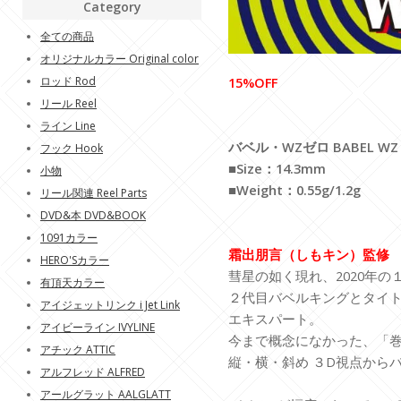
Category
全ての商品
オリジナルカラー Original color
ロッド Rod
15%OFF
リール Reel
ライン Line
バベル・WZゼロ BABEL WZ 
フック Hook
■Size：14.3mm
小物
■Weight：0.55g/1.2g
リール関連 Reel Parts
DVD&本 DVD&BOOK
1091カラー
霜出朋言（しもキン）監修
HERO'Sカラー
彗星の如く現れ、2020年の
有頂天カラー
２代目バベルキングとタイ
アイジェットリンク i Jet Link
エキスパート。
アイビーライン IVYLINE
今まで概念になかった、「
アチック ATTIC
縦・横・斜め ３D視点から
アルフレッド ALFRED
アールグラット AALGLATT