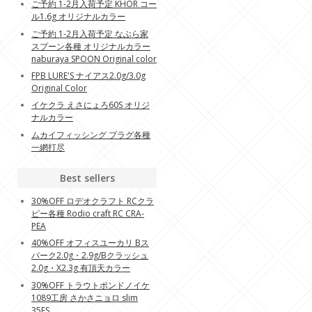
ご予約 1-2月入荷予定 KHOR コー
ル1.6g オリジナルカラー
ご予約 1-2月入荷予定 なぶら家
スプーン各種 オリジナルカラー
naburaya SPOON Original color
FPB LURE'S ナイアス2.0g/3.0g
Original Color
イケクラ えさにょろ60S オリジ
ナルカラー
ムカイフィッシング プラグ各種
一網打尽
Best sellers
30%OFF ロデオクラフト RCクラ
ピー各種 Rodio craft RC CRA-
PEA
40%OFF オフィスユーカリ Bス
パーク2.0g・2.9g/Bクラッシュ
2.0g・X2.3g 有頂天カラー
30%OFF トラウトポンドノイケ
1089工房 さかさニョロ slim
35FS