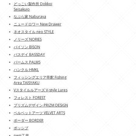
どっこい製作所 Dokkoi
Seisakujo
なぶら家 Naburaya
ニュードロワー New Drawer
ネオスタイル neo STYLE
ノリーズ NORIES
バイソン BISON
バスデイ BASSDAY
パームス PALMS
ハンクル HMKL
フィッシングエリア帝釈 Fishing
Area TAISYAKU
Vスタイルルアーズ V-style Lures
フォレスト FOREST
プリズムデザイン PRIZM DESIGN
ベルベットアーツ VELVET ARTS
ボーダー BORDER
ポッシブ
pem工房