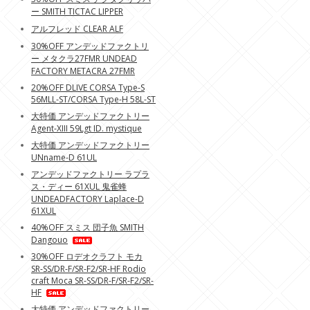
ー SMITH TICTAC LIPPER
アルフレッド CLEAR ALF
30%OFF アンデッドファクトリ
ー メタクラ27FMR UNDEAD
FACTORY METACRA 27FMR
20%OFF DLIVE CORSA Type-S
56MLL-ST/CORSA Type-H 58L-ST
大特価 アンデッドファクトリー
Agent-XIII 59Lgt ID. mystique
大特価 アンデッドファクトリー
UNname-D 61UL
アンデッドファクトリー ラプラ
ス・ディー 61XUL 鬼雀蜂
UNDEADFACTORY Laplace-D
61XUL
40%OFF スミス 団子魚 SMITH
Dangouo
30%OFF ロデオクラフト モカ
SR-SS/DR-F/SR-F2/SR-HF Rodio
craft Moca SR-SS/DR-F/SR-F2/SR-
HF
大特価 アンデッドファクトリー