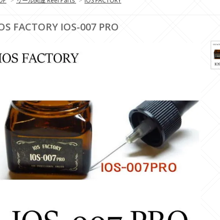
OP
>
リール関連 Reel Parts
>
IOS FACTORY
OS FACTORY IOS-007 PRO