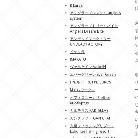
R Lures
アングラーズシステム anglers
system
アングラーズドリームバイト
Anglers Dream Bite
アンデッドファクトリー
UNDEAD FACTORY
イケクラ
IMAKATU
ヴァルケイン ValkeIN
エバーグリーン Ever Green
FPBルアーズ FPB LURE'S
Mくらワークス
オフィスユーカリ office
eucalyptus
カルテラス KARTELLAS
ガンクラフト GAN CRAFT
九重フィッシングリゾート
kokonoe fishing resort