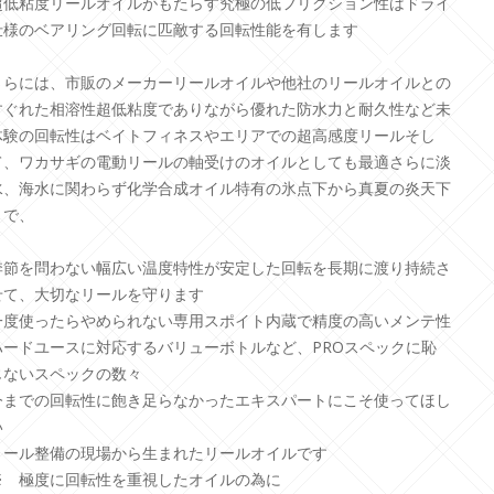
超低粘度リールオイルがもたらす究極の低フリクション性はドライ
仕様のベアリング回転に匹敵する回転性能を有します
さらには、市販のメーカーリールオイルや他社のリールオイルとの
すぐれた相溶性超低粘度でありながら優れた防水力と耐久性など未
体験の回転性はベイトフィネスやエリアでの超高感度リールそし
て、ワカサギの電動リールの軸受けのオイルとしても最適さらに淡
水、海水に関わらず化学合成オイル特有の氷点下から真夏の炎天下
まで、
季節を問わない幅広い温度特性が安定した回転を長期に渡り持続さ
せて、大切なリールを守ります
一度使ったらやめられない専用スポイト内蔵で精度の高いメンテ性
ハードユースに対応するバリューボトルなど、PROスペックに恥
じないスペックの数々
今までの回転性に飽き足らなかったエキスパートにこそ使ってほし
い
リール整備の現場から生まれたリールオイルです
※ 極度に回転性を重視したオイルの為に