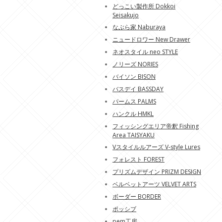
どっこい製作所 Dokkoi
Seisakujo
なぶら家 Naburaya
ニュードロワー New Drawer
ネオスタイル neo STYLE
ノリーズ NORIES
バイソン BISON
バスデイ BASSDAY
パームス PALMS
ハンクル HMKL
フィッシングエリア帝釈 Fishing
Area TAISYAKU
Vスタイルルアーズ V-style Lures
フォレスト FOREST
プリズムデザイン PRIZM DESIGN
ベルベットアーツ VELVET ARTS
ボーダー BORDER
ポッシブ
pem工房