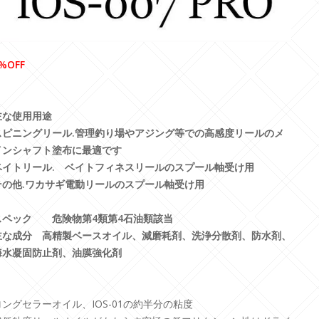
%OFF
主な使用用途
スピニングリール.管理釣り場やアジング等での高感度リールのメ
インシャフト塗布に最適です
ベイトリール. ベイトフィネスリールのスプール軸受け用
その他.ワカサギ電動リールのスプール軸受け用
スペック 危険物第4類第4石油類該当
主な成分 高精製ベースオイル、減磨耗剤、洗浄分散剤、防水剤、
海水凝固防止剤、油膜強化剤
ロングセラーオイル、IOS-01の約半分の粘度