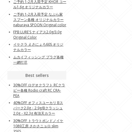
ご予約 1-2月入荷予定 KHOR コー
ル1.6g オリジナルカラー
ご予約 1-2月入荷予定 なぶら家
スプーン各種 オリジナルカラー
naburaya SPOON Original color
FPB LURE'S ナイアス2.0g/3.0g
Original Color
イケクラ えさにょろ60S オリジ
ナルカラー
ムカイフィッシング プラグ各種
一網打尽
Best sellers
30%OFF ロデオクラフト RCクラ
ピー各種 Rodio craft RC CRA-
PEA
40%OFF オフィスユーカリ Bス
パーク2.0g・2.9g/Bクラッシュ
2.0g・X2.3g 有頂天カラー
30%OFF トラウトポンドノイケ
1089工房 さかさニョロ slim
35FS