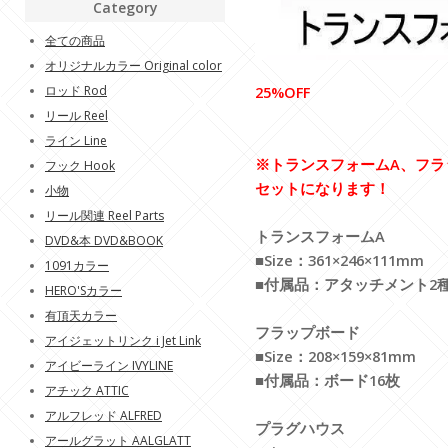
Category
全ての商品
オリジナルカラー Original color
ロッド Rod
25%OFF
リール Reel
ライン Line
※トランスフォームA、フラ
フック Hook
セットになります！
小物
リール関連 Reel Parts
トランスフォームA
DVD&本 DVD&BOOK
■Size：361×246×111mm
1091カラー
■付属品：アタッチメント2
HERO'Sカラー
有頂天カラー
フラップボード
アイジェットリンク i Jet Link
■Size：208×159×81mm
アイビーライン IVYLINE
■付属品：ボード16枚
アチック ATTIC
アルフレッド ALFRED
プラグハウス
アールグラット AALGLATT