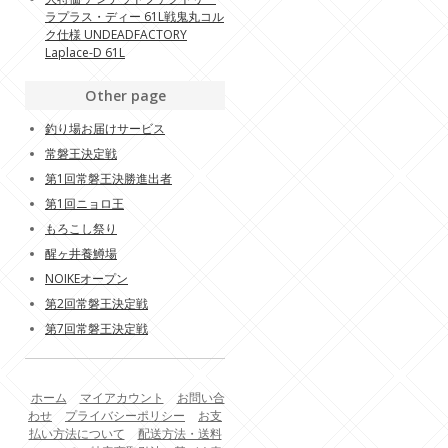
ラプラス・ディー 61L戦鬼丸コル
ク仕様 UNDEADFACTORY
Laplace-D 61L
Other page
釣り場お届けサービス
常磐王決定戦
第1回常磐王決勝進出者
第1回ニョロ王
もろこし祭り
醒ヶ井養鱒場
NOIKEオープン
第2回常磐王決定戦
第7回常磐王決定戦
ホーム
マイアカウント
お問い合
わせ
プライバシーポリシー
お支
払い方法について
配送方法・送料