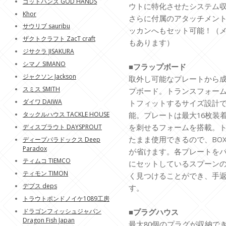
ゴットハンズ GOD HANDS
ウトに特化させたシステム
Khor
さらに付属のアタッチメント
サウリブ sauribu
ッカンへもセット可能！（
ザクトクラフト ZacT craft
もあります）
ジサクラ JISAKURA
シマノ SIMANO
■フラップボード
ジャクソン Jackson
取外し可能なプレートから
スミス SMITH
プボード。トランスフォームA
ダイワ DAIWA
トフィットするサイズ設計で
タックルハウス TACKLE HOUSE
能。プレートは最大16枚装
を刺せるフォームを搭載。ト
ディスプラウト DAYSPROUT
たまま使用できるので、BO
ディープパラドックス Deep
Paradox
が省けます。各プレートを
ティムコ TIEMCO
にセットしているスプーン
ティモン TIMON
く見つけることができ、手
デプス deps
す。
トラウトポンドノイケ1089工房
ドラゴンフィッシュジャパン
■プラグハウス
Dragon Fish Japan
最大80個のプラグが収納で