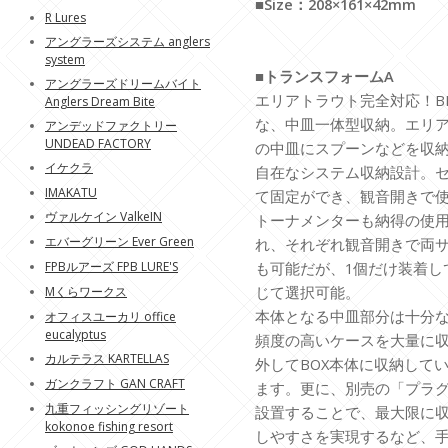
■Size：208×161×42mm
R Lures
アングラーズシステム anglers
system
■トランスフォームA
アングラーズドリームバイト
エリアトラウト完全対応！BM-
Anglers Dream Bite
な、中皿一体型収納。エリ
アンデッドファクトリー
UNDEAD FACTORY
の中皿にスプーンなどを収
イケクラ
自在なシステム収納設計。
IMAKATU
て固定ができ、観音開きで
ヴァルケイン ValkeIN
トーナメンターも納得の使用
エバーグリーン Ever Green
れ、それぞれ観音開きで両
FPBルアーズ FPB LURE'S
も可能だが、1個だけ装着し
じて選択可能。
Mくらワークス
本体となる中皿部分は十分
オフィスユーカリ office
eucalyptus
頻度の高いケースを大量に
カルテラス KARTELLAS
外してBOX本体に収納して
ガンクラフト GAN CRAFT
ます。更に、別売の「プラ
九重フィッシングリゾート
設置することで、最大限に
kokonoe fishing resort
しやすさを実現するなど、