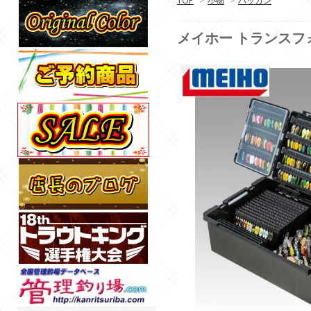
TOP
>
小物
>
バッカン
メイホー トランスフ