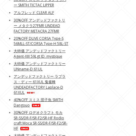
ー SMITH TICTAC LIPPER
アルフレッド CLEAR ALF
30%OFF アンデッドファクトリ
ー メタクラ27FMR UNDEAD
FACTORY METACRA 27FMR
20%OFF DLIVE CORSA Type-S
56MLL-ST/CORSA Type-H 58L-ST
大特価 アンデッドファクトリー
Agent-XIII 59Lgt ID. mystique
大特価 アンデッドファクトリー
UNname-D 61UL
アンデッドファクトリー ラプラ
ス・ディー 61XUL 鬼雀蜂
UNDEADFACTORY Laplace-D
61XUL
40%OFF スミス 団子魚 SMITH
Dangouo
30%OFF ロデオクラフト モカ
SR-SS/DR-F/SR-F2/SR-HF Rodio
craft Moca SR-SS/DR-F/SR-F2/SR-
HF
大特価 アンデッドファクトリー