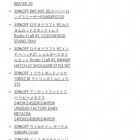
BEATER 30
30%OFF EMT NST 3Dスーパーロ
ングリリーサーFG600/FG720
30%OFF ロデオクラフト RCカス
タムロッドスタンドトレイ
Rodio Craft RC CUSTOM ROD
STAND TRAY
30%OFF ロデオクラフト RCイン
ナーハッチ21 ショルダースタイ
ルセット Rodio Craft RC INNNER
HATCH 21 SHOULDER STYLE SET
30%OFF トラウトポンドノイケ
1089工房 ラトリンボトムにょろ
37S
30%OFF アンデッドファクトリ
ー ベビーメタクラ
24FDR/24SSDR/24HFDR
UNDEAD FACTORY BABY
METACRA
24FDR/24SSDR/24HFDR
30%OFF ヴァルケイン サークル
ValkeIN Circle
30%OFF スミス チクタクリッパ