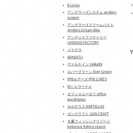
R Lures
アングラーズシステム anglers
system
アングラーズドリームバイト
Anglers Dream Bite
アンデッドファクトリー
UNDEAD FACTORY
イケクラ
Y
IMAKATU
ヴァルケイン ValkeIN
エバーグリーン Ever Green
FPBルアーズ FPB LURE'S
Mくらワークス
オフィスユーカリ office
eucalyptus
カルテラス KARTELLAS
ガンクラフト GAN CRAFT
九重フィッシングリゾート
kokonoe fishing resort