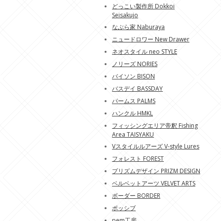
どっこい製作所 Dokkoi
Seisakujo
なぶら家 Naburaya
ニュードロワー New Drawer
ネオスタイル neo STYLE
ノリーズ NORIES
バイソン BISON
バスデイ BASSDAY
パームス PALMS
ハンクル HMKL
フィッシングエリア帝釈 Fishing
Area TAISYAKU
Vスタイルルアーズ V-style Lures
フォレスト FOREST
プリズムデザイン PRIZM DESIGN
ベルベットアーツ VELVET ARTS
ボーダー BORDER
ポッシブ
pem工房