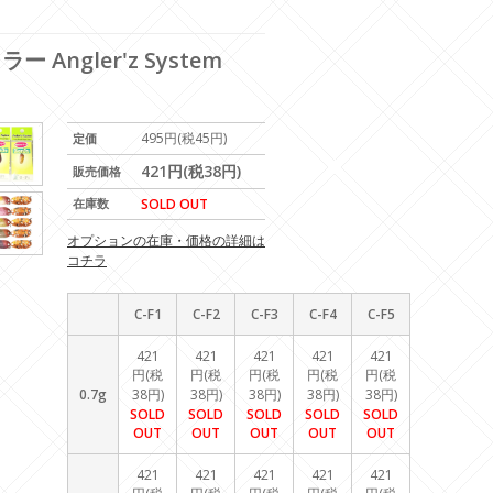
Angler'z System
495円(税45円)
定価
421円(税38円)
販売価格
在庫数
SOLD OUT
オプションの在庫・価格の詳細は
コチラ
C-F1
C-F2
C-F3
C-F4
C-F5
421
421
421
421
421
円(税
円(税
円(税
円(税
円(税
0.7g
38円)
38円)
38円)
38円)
38円)
SOLD
SOLD
SOLD
SOLD
SOLD
OUT
OUT
OUT
OUT
OUT
421
421
421
421
421