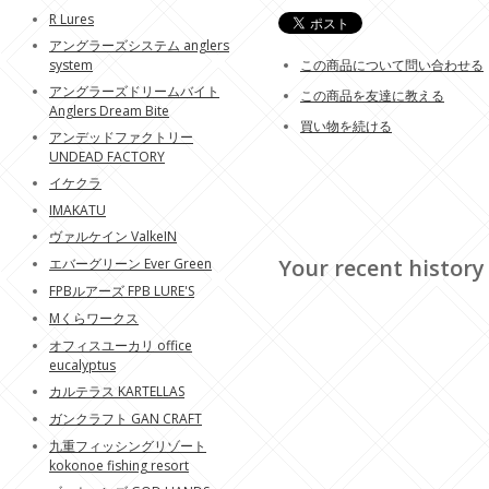
R Lures
アングラーズシステム anglers
system
この商品について問い合わせる
アングラーズドリームバイト
この商品を友達に教える
Anglers Dream Bite
買い物を続ける
アンデッドファクトリー
UNDEAD FACTORY
イケクラ
IMAKATU
ヴァルケイン ValkeIN
Your recent history
エバーグリーン Ever Green
FPBルアーズ FPB LURE'S
Mくらワークス
オフィスユーカリ office
eucalyptus
カルテラス KARTELLAS
ガンクラフト GAN CRAFT
九重フィッシングリゾート
kokonoe fishing resort