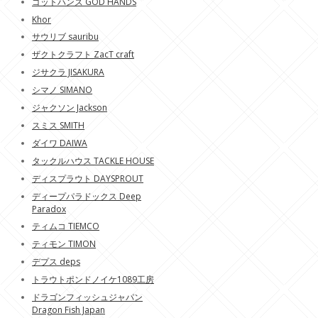
ゴットハンズ GOD HANDS
Khor
サウリブ sauribu
ザクトクラフト ZacT craft
ジサクラ JISAKURA
シマノ SIMANO
ジャクソン Jackson
スミス SMITH
ダイワ DAIWA
タックルハウス TACKLE HOUSE
ディスプラウト DAYSPROUT
ディープパラドックス Deep
Paradox
ティムコ TIEMCO
ティモン TIMON
デプス deps
トラウトポンドノイケ1089工房
ドラゴンフィッシュジャパン
Dragon Fish Japan