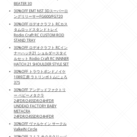
BEATER 30
30%OFF EMT NST 3Dスーパーロ
ングリリーサーFG600/FG720
30%OFF ロデオクラフト RCカス
タムロッドスタンドトレイ
Rodio Craft RC CUSTOM ROD
STAND TRAY
30%OFF ロデオクラフト RCイン
ナーハッチ21 ショルダースタイ
ルセット Rodio Craft RC INNNER
HATCH 21 SHOULDER STYLE SET
30%OFF トラウトポンドノイケ
1089工房 ラトリンボトムにょろ
37S
30%OFF アンデッドファクトリ
ー ベビーメタクラ
24FDR/24SSDR/24HFDR
UNDEAD FACTORY BABY
METACRA
24FDR/24SSDR/24HFDR
30%OFF ヴァルケイン サークル
ValkeIN Circle
30%OFF スミス チクタクリッパ