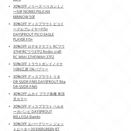
30%OFF ノリーズ ペリカンミノ
ー50F NORIES PELICAN
MINNOW 50F
30%OFF ディスプラウト ピコイ
ーグルプレイヤーF/S+
DAYSPROUT PICO EAGLE
PLAYER F/S+
30%OFF ロデオクラフト RCワウ
37HF/RCワウ37F2 Rodio craft
RC WAH 37HF/WAH 37F2
50%OFF トラウトポンドノイケ
1089工房 OKバブリー
30%OFF ディスプラウト リタ
DR-SS/DR-F/MS DAYSPROUT Rita
DR-SS/DR-F/MS
40%OFF ムカイ プラグ各種 有頂
天カラー
30%OFF ディスプラウト ベルオ
ーガバンピ DAYSPROUT
BELLOGA Bambi
30%OFF エバーグリーン ジェッ
トビーター30 EVERGREEN JET