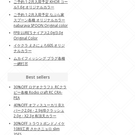
ご予約 1-2月入荷予定 KHOR コー
ル1.6g オリジナルカラー
ご予約 1-2月入荷予定 なぶら家
スプーン各種 オリジナルカラー
naburaya SPOON Original color
FPB LURE'S ナイアス2.0g/3.0g
Original Color
イケクラ えさにょろ60S オリジ
ナルカラー
ムカイフィッシング プラグ各種
一網打尽
Best sellers
30%OFF ロデオクラフト RCクラ
ピー各種 Rodio craft RC CRA-
PEA
40%OFF オフィスユーカリ Bス
パーク2.0g・2.9g/Bクラッシュ
2.0g・X2.3g 有頂天カラー
30%OFF トラウトポンドノイケ
1089工房 さかさニョロ slim
35FS