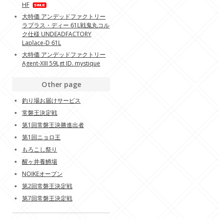
HF
大特価 アンデッドファクトリー
ラプラス・ディー 61L戦鬼丸コル
ク仕様 UNDEADFACTORY
Laplace-D 61L
大特価 アンデッドファクトリー
Agent-XIII 59Lgt ID. mystique
Other page
釣り場お届けサービス
常磐王決定戦
第1回常磐王決勝進出者
第1回ニョロ王
もろこし祭り
醒ヶ井養鱒場
NOIKEオープン
第2回常磐王決定戦
第7回常磐王決定戦