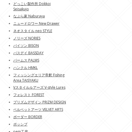
どっこい製作所 Dokkoi
Seisakujo
なぶら家 Naburaya
ニュードロワー New Drawer
ネオスタイル neo STYLE
ノリーズ NORIES
バイソン BISON
バスデイ BASSDAY
パームス PALMS
ハンクル HMKL
フィッシングエリア帝釈 Fishing
Area TAISYAKU
Vスタイルルアーズ V-style Lures
フォレスト FOREST
プリズムデザイン PRIZM DESIGN
ベルベットアーツ VELVET ARTS
ボーダー BORDER
ポッシブ
pem工房