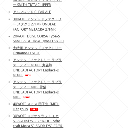
ー SMITH TICTAC LIPPER
アルフレッド CLEAR ALF
30%OFF アンデッドファクトリ
ー メタクラ27FMR UNDEAD
FACTORY METACRA 27FMR
20%OFF DLIVE CORSA Type-S
56MLL-ST/CORSA Type-H 58L-ST
大特価 アンデッドファクトリー
UNname-D 61UL
アンデッドファクトリー ラプラ
ス・ディー 61XUL 鬼雀蜂
UNDEADFACTORY Laplace-D
61XUL
アンデッドファクトリー ラプラ
ス・ディー 60LR 雪猫
UNDEADFACTORY Laplace-D
60LR
40%OFF スミス 団子魚 SMITH
Dangouo
30%OFF ロデオクラフト モカ
SR-SS/DR-F/SR-F2/SR-HF Rodio
craft Moca SR-SS/DR-F/SR-F2/SR-