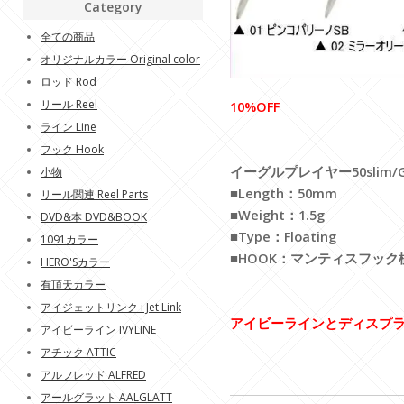
Category
全ての商品
オリジナルカラー Original color
ロッド Rod
リール Reel
10%OFF
ライン Line
フック Hook
イーグルプレイヤー50slim/GJ EA
小物
■Length：50mm
リール関連 Reel Parts
■Weight：1.5g
DVD&本 DVD&BOOK
■Type：Floating
1091カラー
■HOOK：マンティスフック
HERO'Sカラー
有頂天カラー
アイジェットリンク i Jet Link
アイビーラインとディスプラ
アイビーライン IVYLINE
アチック ATTIC
アルフレッド ALFRED
アールグラット AALGLATT