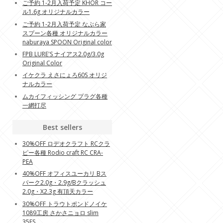
ご予約 1-2月入荷予定 KHOR コー
ル1.6g オリジナルカラー
ご予約 1-2月入荷予定 なぶら家
スプーン各種 オリジナルカラー
naburaya SPOON Original color
FPB LURE'S ナイアス2.0g/3.0g
Original Color
イケクラ えさにょろ60S オリジ
ナルカラー
ムカイフィッシング プラグ各種
一網打尽
Best sellers
30%OFF ロデオクラフト RCクラ
ピー各種 Rodio craft RC CRA-
PEA
40%OFF オフィスユーカリ Bス
パーク2.0g・2.9g/Bクラッシュ
2.0g・X2.3g 有頂天カラー
30%OFF トラウトポンドノイケ
1089工房 さかさニョロ slim
35FS