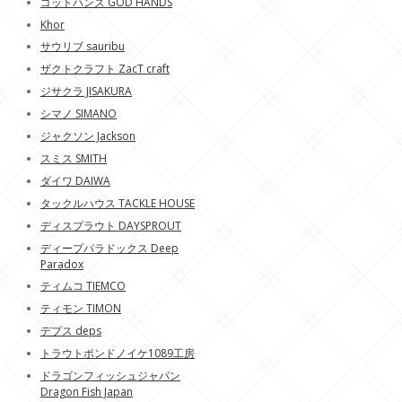
ゴットハンズ GOD HANDS
Khor
サウリブ sauribu
ザクトクラフト ZacT craft
ジサクラ JISAKURA
シマノ SIMANO
ジャクソン Jackson
スミス SMITH
ダイワ DAIWA
タックルハウス TACKLE HOUSE
ディスプラウト DAYSPROUT
ディープパラドックス Deep
Paradox
ティムコ TIEMCO
ティモン TIMON
デプス deps
トラウトポンドノイケ1089工房
ドラゴンフィッシュジャパン
Dragon Fish Japan