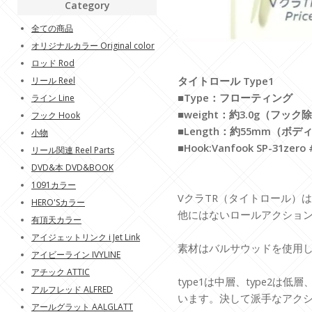
Category
全ての商品
オリジナルカラー Original color
ロッド Rod
タイトロール Type1
リール Reel
■Type：フローティング
ライン Line
■weight：約3.0g（フック
フック Hook
■Length：約55mm（ボデ
小物
■Hook:Vanfook SP-31zero 
リール関連 Reel Parts
DVD&本 DVD&BOOK
1091カラー
VクラTR（タイトロール）
HERO'Sカラー
他にはないロールアクショ
有頂天カラー
アイジェットリンク i Jet Link
素材はバルサウッドを使用
アイビーライン IVYLINE
アチック ATTIC
type1は中層、type2は低
アルフレッド ALFRED
います。決して派手なアク
アールグラット AALGLATT