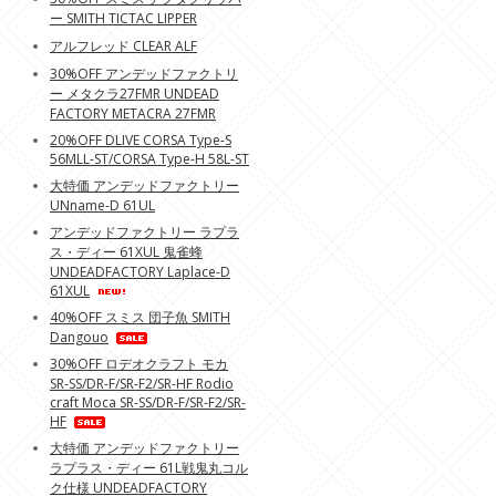
ー SMITH TICTAC LIPPER
アルフレッド CLEAR ALF
30%OFF アンデッドファクトリ
ー メタクラ27FMR UNDEAD
FACTORY METACRA 27FMR
20%OFF DLIVE CORSA Type-S
56MLL-ST/CORSA Type-H 58L-ST
大特価 アンデッドファクトリー
UNname-D 61UL
アンデッドファクトリー ラプラ
ス・ディー 61XUL 鬼雀蜂
UNDEADFACTORY Laplace-D
61XUL
40%OFF スミス 団子魚 SMITH
Dangouo
30%OFF ロデオクラフト モカ
SR-SS/DR-F/SR-F2/SR-HF Rodio
craft Moca SR-SS/DR-F/SR-F2/SR-
HF
大特価 アンデッドファクトリー
ラプラス・ディー 61L戦鬼丸コル
ク仕様 UNDEADFACTORY