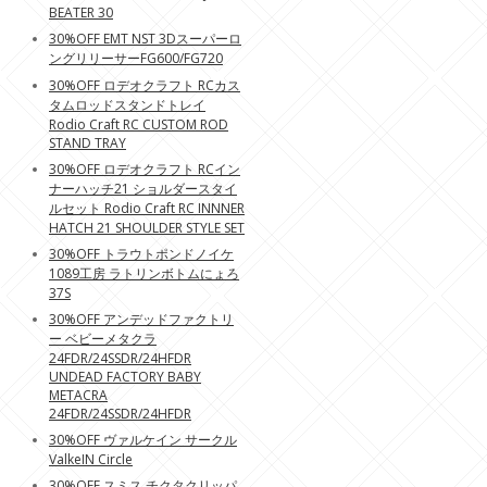
BEATER 30
30%OFF EMT NST 3Dスーパーロ
ングリリーサーFG600/FG720
30%OFF ロデオクラフト RCカス
タムロッドスタンドトレイ
Rodio Craft RC CUSTOM ROD
STAND TRAY
30%OFF ロデオクラフト RCイン
ナーハッチ21 ショルダースタイ
ルセット Rodio Craft RC INNNER
HATCH 21 SHOULDER STYLE SET
30%OFF トラウトポンドノイケ
1089工房 ラトリンボトムにょろ
37S
30%OFF アンデッドファクトリ
ー ベビーメタクラ
24FDR/24SSDR/24HFDR
UNDEAD FACTORY BABY
METACRA
24FDR/24SSDR/24HFDR
30%OFF ヴァルケイン サークル
ValkeIN Circle
30%OFF スミス チクタクリッパ