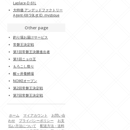
Laplace-D 61L
大特価 アンデッドファクトリー
Agent-XIII 59Lgt ID. mystique
Other page
釣り場お届けサービス
常磐王決定戦
第1回常磐王決勝進出者
第1回ニョロ王
もろこし祭り
醒ヶ井養鱒場
NOIKEオープン
第2回常磐王決定戦
第7回常磐王決定戦
ホーム
マイアカウント
お問い合
わせ
プライバシーポリシー
お支
払い方法について
配送方法・送料