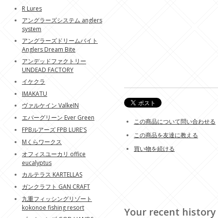
R Lures
アングラーズシステム anglers
system
アングラーズドリームバイト
Anglers Dream Bite
アンデッドファクトリー
UNDEAD FACTORY
イケクラ
IMAKATU
ヴァルケイン ValkeIN
エバーグリーン Ever Green
この商品について問い合わせる
FPBルアーズ FPB LURE'S
この商品を友達に教える
Mくらワークス
買い物を続ける
オフィスユーカリ office
eucalyptus
カルテラス KARTELLAS
ガンクラフト GAN CRAFT
九重フィッシングリゾート
kokonoe fishing resort
Your recent history