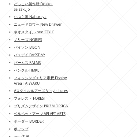
どっこい製作所 Dokkoi
Seisakujo
なぶら家 Naburaya
ニュードロワー New Drawer
ネオスタイル neo STYLE
ノリーズ NORIES
バイソン BISON
バスデイ BASSDAY
パームス PALMS
ハンクル HMKL
フィッシングエリア帝釈 Fishing
Area TAISYAKU
Vスタイルルアーズ V-style Lures
フォレスト FOREST
プリズムデザイン PRIZM DESIGN
ベルベットアーツ VELVET ARTS
ボーダー BORDER
ポッシブ
pem工房