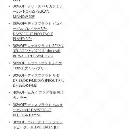
30%OFF ノリーズ ペリカンミノ
ー50F NORIES PELICAN
MINNOW 50F
30%OFF ディスプラウト ピコイ
ーグルプレイヤーF/S+
DAYSPROUT PICO EAGLE
PLAYER F/S+
30%OFF ロデオクラフト RCワウ
37HF/RCワウ37F2 Rodio craft
RC WAH 37HF/WAH 37F2
50%OFF トラウトポンドノイケ
1089工房 OKバブリー
30%OFF ディスプラウト リタ
DR-SS/DR-F/MS DAYSPROUT Rita
DR-SS/DR-F/MS
40%OFF ムカイ プラグ各種 有頂
天カラー
30%OFF ディスプラウト ベルオ
ーガバンピ DAYSPROUT
BELLOGA Bambi
30%OFF エバーグリーン ジェッ
トビーター30 EVERGREEN JET