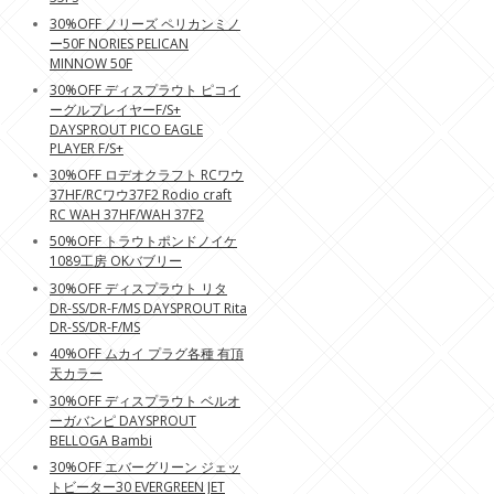
30%OFF ノリーズ ペリカンミノ
ー50F NORIES PELICAN
MINNOW 50F
30%OFF ディスプラウト ピコイ
ーグルプレイヤーF/S+
DAYSPROUT PICO EAGLE
PLAYER F/S+
30%OFF ロデオクラフト RCワウ
37HF/RCワウ37F2 Rodio craft
RC WAH 37HF/WAH 37F2
50%OFF トラウトポンドノイケ
1089工房 OKバブリー
30%OFF ディスプラウト リタ
DR-SS/DR-F/MS DAYSPROUT Rita
DR-SS/DR-F/MS
40%OFF ムカイ プラグ各種 有頂
天カラー
30%OFF ディスプラウト ベルオ
ーガバンピ DAYSPROUT
BELLOGA Bambi
30%OFF エバーグリーン ジェッ
トビーター30 EVERGREEN JET