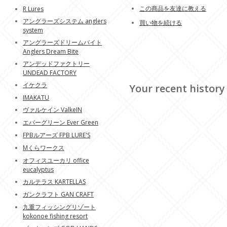
この商品を友達に教える
R Lures
アングラーズシステム anglers
買い物を続ける
system
アングラーズドリームバイト
Anglers Dream Bite
アンデッドファクトリー
UNDEAD FACTORY
イケクラ
Your recent history
IMAKATU
ヴァルケイン ValkeIN
エバーグリーン Ever Green
FPBルアーズ FPB LURE'S
Mくらワークス
オフィスユーカリ office
eucalyptus
カルテラス KARTELLAS
ガンクラフト GAN CRAFT
九重フィッシングリゾート
kokonoe fishing resort