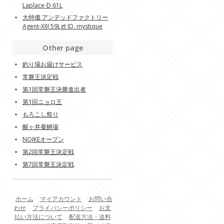
Laplace-D 61L
大特価 アンデッドファクトリー
Agent-XIII 59Lgt ID. mystique
Other page
釣り場お届けサービス
常磐王決定戦
第1回常磐王決勝進出者
第1回ニョロ王
もろこし祭り
醒ヶ井養鱒場
NOIKEオープン
第2回常磐王決定戦
第7回常磐王決定戦
ホーム
マイアカウント
お問い合
わせ
プライバシーポリシー
お支
払い方法について
配送方法・送料