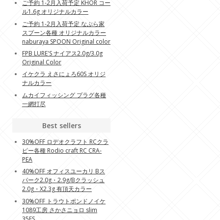
ご予約 1-2月入荷予定 KHOR コー
ル1.6g オリジナルカラー
ご予約 1-2月入荷予定 なぶら家
スプーン各種 オリジナルカラー
naburaya SPOON Original color
FPB LURE'S ナイアス2.0g/3.0g
Original Color
イケクラ えさにょろ60S オリジ
ナルカラー
ムカイフィッシング プラグ各種
一網打尽
Best sellers
30%OFF ロデオクラフト RCクラ
ピー各種 Rodio craft RC CRA-
PEA
40%OFF オフィスユーカリ Bス
パーク2.0g・2.9g/Bクラッシュ
2.0g・X2.3g 有頂天カラー
30%OFF トラウトポンドノイケ
1089工房 さかさニョロ slim
35FS