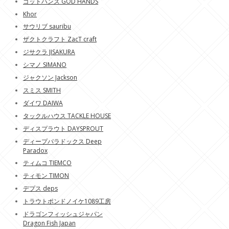
ゴットハンズ GOD HANDS
Khor
サウリブ sauribu
ザクトクラフト ZacT craft
ジサクラ JISAKURA
シマノ SIMANO
ジャクソン Jackson
スミス SMITH
ダイワ DAIWA
タックルハウス TACKLE HOUSE
ディスプラウト DAYSPROUT
ディープパラドックス Deep
Paradox
ティムコ TIEMCO
ティモン TIMON
デプス deps
トラウトポンドノイケ1089工房
ドラゴンフィッシュジャパン
Dragon Fish Japan