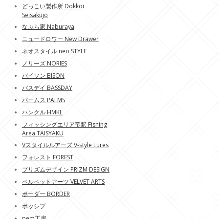
どっこい製作所 Dokkoi
Seisakujo
なぶら家 Naburaya
ニュードロワー New Drawer
ネオスタイル neo STYLE
ノリーズ NORIES
バイソン BISON
バスデイ BASSDAY
パームス PALMS
ハンクル HMKL
フィッシングエリア帝釈 Fishing
Area TAISYAKU
Vスタイルルアーズ V-style Lures
フォレスト FOREST
プリズムデザイン PRIZM DESIGN
ベルベットアーツ VELVET ARTS
ボーダー BORDER
ポッシブ
pem工房