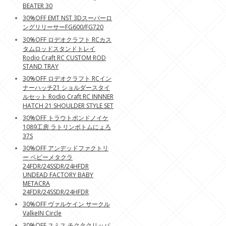
BEATER 30
30%OFF EMT NST 3Dスーパーロ
ングリリーサーFG600/FG720
30%OFF ロデオクラフト RCカス
タムロッドスタンドトレイ
Rodio Craft RC CUSTOM ROD
STAND TRAY
30%OFF ロデオクラフト RCイン
ナーハッチ21 ショルダースタイ
ルセット Rodio Craft RC INNNER
HATCH 21 SHOULDER STYLE SET
30%OFF トラウトポンドノイケ
1089工房 ラトリンボトムにょろ
37S
30%OFF アンデッドファクトリ
ー ベビーメタクラ
24FDR/24SSDR/24HFDR
UNDEAD FACTORY BABY
METACRA
24FDR/24SSDR/24HFDR
30%OFF ヴァルケイン サークル
ValkeIN Circle
30%OFF スミス チクタクリッパ