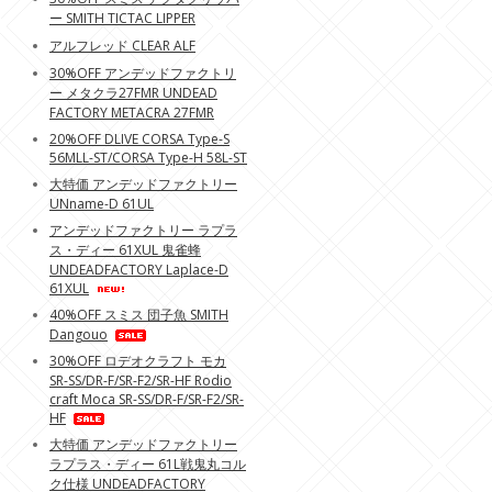
ー SMITH TICTAC LIPPER
アルフレッド CLEAR ALF
30%OFF アンデッドファクトリ
ー メタクラ27FMR UNDEAD
FACTORY METACRA 27FMR
20%OFF DLIVE CORSA Type-S
56MLL-ST/CORSA Type-H 58L-ST
大特価 アンデッドファクトリー
UNname-D 61UL
アンデッドファクトリー ラプラ
ス・ディー 61XUL 鬼雀蜂
UNDEADFACTORY Laplace-D
61XUL
40%OFF スミス 団子魚 SMITH
Dangouo
30%OFF ロデオクラフト モカ
SR-SS/DR-F/SR-F2/SR-HF Rodio
craft Moca SR-SS/DR-F/SR-F2/SR-
HF
大特価 アンデッドファクトリー
ラプラス・ディー 61L戦鬼丸コル
ク仕様 UNDEADFACTORY