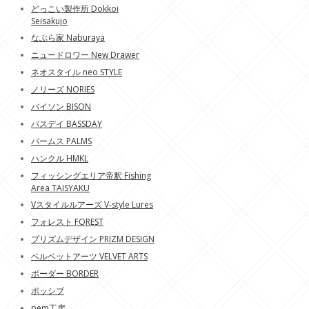
どっこい製作所 Dokkoi
Seisakujo
なぶら家 Naburaya
ニュードロワー New Drawer
ネオスタイル neo STYLE
ノリーズ NORIES
バイソン BISON
バスデイ BASSDAY
パームス PALMS
ハンクル HMKL
フィッシングエリア帝釈 Fishing
Area TAISYAKU
Vスタイルルアーズ V-style Lures
フォレスト FOREST
プリズムデザイン PRIZM DESIGN
ベルベットアーツ VELVET ARTS
ボーダー BORDER
ポッシブ
pem工房