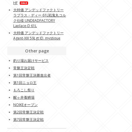
HF
大特価 アンデッドファクトリー
ラプラス・ディー 61L戦鬼丸コル
ク仕様 UNDEADFACTORY
Laplace-D 61L
大特価 アンデッドファクトリー
Agent-XIII 59Lgt ID. mystique
Other page
釣り場お届けサービス
常磐王決定戦
第1回常磐王決勝進出者
第1回ニョロ王
もろこし祭り
醒ヶ井養鱒場
NOIKEオープン
第2回常磐王決定戦
第7回常磐王決定戦