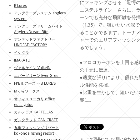
にフッキングさせる『驚愕
R Lures
エステルライン。さらに、
アングラーズシステム anglers
ーンでも充分な飛距離を発
system
（1.35）で、狙いたい水
アングラーズドリームバイト
Anglers Dream Bite
ることができます。トーナ
アンデッドファクトリー
ャーでのエリアフィッシン
UNDEAD FACTORY
るでしょう。
イケクラ
IMAKATU
●フロロカーボンを上回る感
ヴァルケイン ValkeIN
の手元に伝達。
エバーグリーン Ever Green
●適度な張りにより、優れた
FPBルアーズ FPB LURE'S
ル性能を発揮。
Mくらワークス
●比重を生かして、狙いたい
オフィスユーカリ office
能に。
eucalyptus
カルテラス KARTELLAS
ガンクラフト GAN CRAFT
九重フィッシングリゾート
kokonoe fishing resort
この商品について問い合わせる