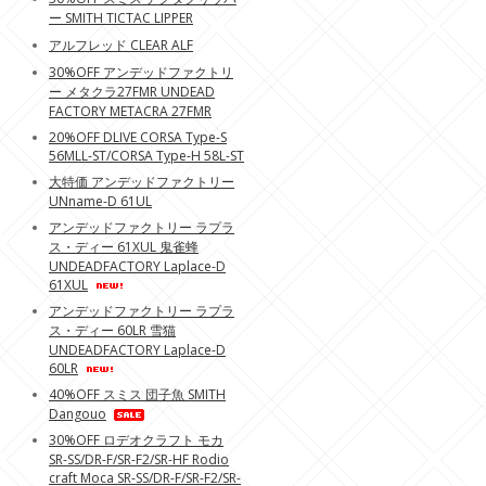
ー SMITH TICTAC LIPPER
アルフレッド CLEAR ALF
30%OFF アンデッドファクトリ
ー メタクラ27FMR UNDEAD
FACTORY METACRA 27FMR
20%OFF DLIVE CORSA Type-S
56MLL-ST/CORSA Type-H 58L-ST
大特価 アンデッドファクトリー
UNname-D 61UL
アンデッドファクトリー ラプラ
ス・ディー 61XUL 鬼雀蜂
UNDEADFACTORY Laplace-D
61XUL
アンデッドファクトリー ラプラ
ス・ディー 60LR 雪猫
UNDEADFACTORY Laplace-D
60LR
40%OFF スミス 団子魚 SMITH
Dangouo
30%OFF ロデオクラフト モカ
SR-SS/DR-F/SR-F2/SR-HF Rodio
craft Moca SR-SS/DR-F/SR-F2/SR-