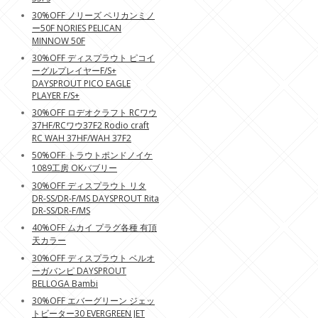
30%OFF ノリーズ ペリカンミノ
ー50F NORIES PELICAN
MINNOW 50F
30%OFF ディスプラウト ピコイ
ーグルプレイヤーF/S+
DAYSPROUT PICO EAGLE
PLAYER F/S+
30%OFF ロデオクラフト RCワウ
37HF/RCワウ37F2 Rodio craft
RC WAH 37HF/WAH 37F2
50%OFF トラウトポンドノイケ
1089工房 OKバブリー
30%OFF ディスプラウト リタ
DR-SS/DR-F/MS DAYSPROUT Rita
DR-SS/DR-F/MS
40%OFF ムカイ プラグ各種 有頂
天カラー
30%OFF ディスプラウト ベルオ
ーガバンピ DAYSPROUT
BELLOGA Bambi
30%OFF エバーグリーン ジェッ
トビーター30 EVERGREEN JET