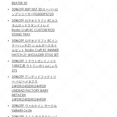
BEATER 30
30%OFF EMT NST 3Dスーパーロ
ングリリーサーFG600/FG720
30%OFF ロデオクラフト RCカス
タムロッドスタンドトレイ
Rodio Craft RC CUSTOM ROD
STAND TRAY
30%OFF ロデオクラフト RCイン
ナーハッチ21 ショルダースタイ
ルセット Rodio Craft RC INNNER
HATCH 21 SHOULDER STYLE SET
30%OFF トラウトポンドノイケ
1089工房 ラトリンボトムにょろ
37S
30%OFF アンデッドファクトリ
ー ベビーメタクラ
24FDR/24SSDR/24HFDR
UNDEAD FACTORY BABY
METACRA
24FDR/24SSDR/24HFDR
30%OFF ヴァルケイン サークル
ValkeIN Circle
30%OFF スミス チクタクリッパ