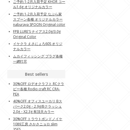
ご予約 1-2月入荷予定 KHOR コー
ル1.6g オリジナルカラー
ご予約 1-2月入荷予定 なぶら家
スプーン各種 オリジナルカラー
naburaya SPOON Original color
FPB LURE'S ナイアス2.0g/3.0g
Original Color
イケクラ えさにょろ60S オリジ
ナルカラー
ムカイフィッシング プラグ各種
一網打尽
Best sellers
30%OFF ロデオクラフト RCクラ
ピー各種 Rodio craft RC CRA-
PEA
40%OFF オフィスユーカリ Bス
パーク2.0g・2.9g/Bクラッシュ
2.0g・X2.3g 有頂天カラー
30%OFF トラウトポンドノイケ
1089工房 さかさニョロ slim
35FS