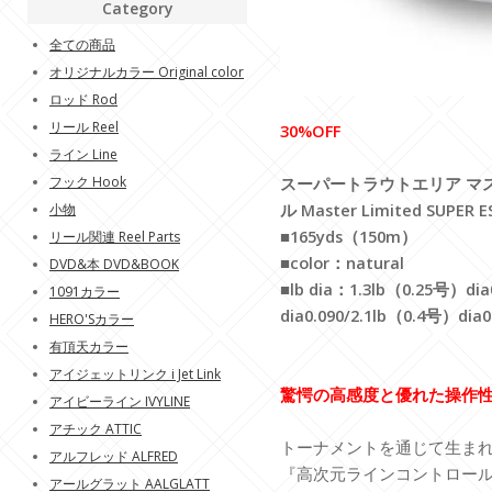
Category
全ての商品
オリジナルカラー Original color
ロッド Rod
リール Reel
30%OFF
ライン Line
フック Hook
スーパートラウトエリア マ
ル Master Limited SUPER E
小物
■165yds（150m）
リール関連 Reel Parts
■color：natural
DVD&本 DVD&BOOK
■lb dia：1.3lb（0.25号）dia
1091カラー
dia0.090/2.1lb（0.4号）dia0
HERO'Sカラー
有頂天カラー
アイジェットリンク i Jet Link
驚愕の高感度と優れた操作
アイビーライン IVYLINE
アチック ATTIC
トーナメントを通じて生ま
アルフレッド ALFRED
『高次元ラインコントロー
アールグラット AALGLATT