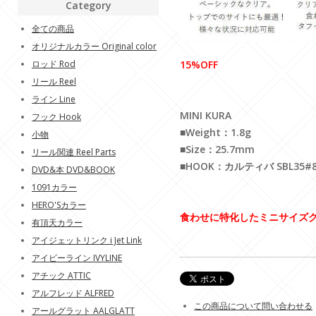
Category
全ての商品
オリジナルカラー Original color
ロッド Rod
15%OFF
リール Reel
ライン Line
MINI KURA
フック Hook
■Weight：1.8g
小物
■Size：25.7mm
リール関連 Reel Parts
■HOOK：カルティバ SBL35#
DVD&本 DVD&BOOK
1091カラー
HERO'Sカラー
食わせに特化したミニサイズ
有頂天カラー
アイジェットリンク i Jet Link
アイビーライン IVYLINE
アチック ATTIC
アルフレッド ALFRED
この商品について問い合わせる
アールグラット AALGLATT