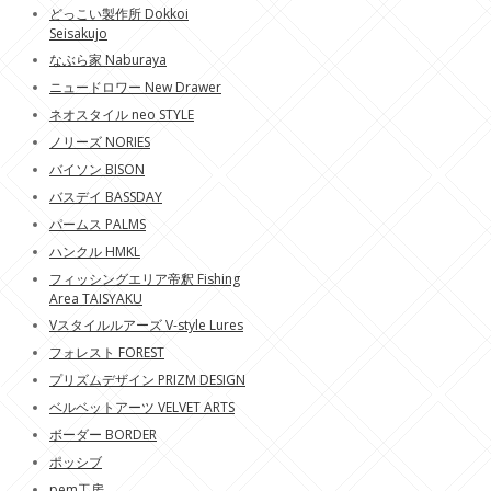
どっこい製作所 Dokkoi
Seisakujo
なぶら家 Naburaya
ニュードロワー New Drawer
ネオスタイル neo STYLE
ノリーズ NORIES
バイソン BISON
バスデイ BASSDAY
パームス PALMS
ハンクル HMKL
フィッシングエリア帝釈 Fishing
Area TAISYAKU
Vスタイルルアーズ V-style Lures
フォレスト FOREST
プリズムデザイン PRIZM DESIGN
ベルベットアーツ VELVET ARTS
ボーダー BORDER
ポッシブ
pem工房