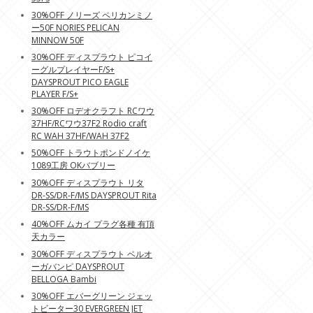
30%OFF ノリーズ ペリカンミノ
ー50F NORIES PELICAN
MINNOW 50F
30%OFF ディスプラウト ピコイ
ーグルプレイヤーF/S+
DAYSPROUT PICO EAGLE
PLAYER F/S+
30%OFF ロデオクラフト RCワウ
37HF/RCワウ37F2 Rodio craft
RC WAH 37HF/WAH 37F2
50%OFF トラウトポンドノイケ
1089工房 OKバブリー
30%OFF ディスプラウト リタ
DR-SS/DR-F/MS DAYSPROUT Rita
DR-SS/DR-F/MS
40%OFF ムカイ プラグ各種 有頂
天カラー
30%OFF ディスプラウト ベルオ
ーガバンピ DAYSPROUT
BELLOGA Bambi
30%OFF エバーグリーン ジェッ
トビーター30 EVERGREEN JET