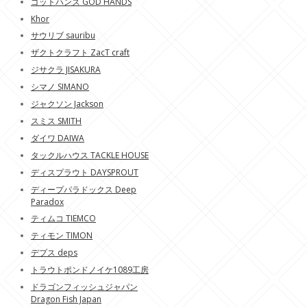
ゴットハンズ GOD HANDS
Khor
サウリブ sauribu
ザクトクラフト ZacT craft
ジサクラ JISAKURA
シマノ SIMANO
ジャクソン Jackson
スミス SMITH
ダイワ DAIWA
タックルハウス TACKLE HOUSE
ディスプラウト DAYSPROUT
ディープパラドックス Deep
Paradox
ティムコ TIEMCO
ティモン TIMON
デプス deps
トラウトポンドノイケ1089工房
ドラゴンフィッシュジャパン
Dragon Fish Japan