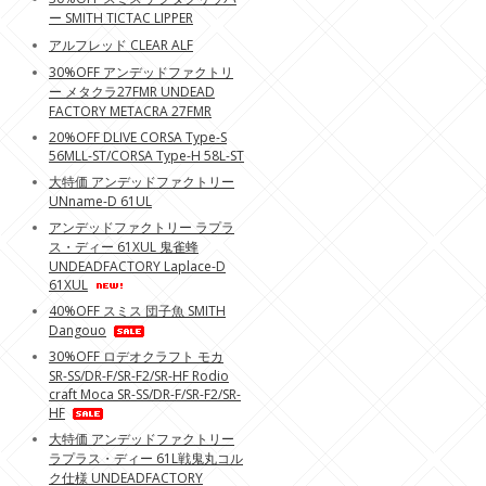
ー SMITH TICTAC LIPPER
アルフレッド CLEAR ALF
30%OFF アンデッドファクトリ
ー メタクラ27FMR UNDEAD
FACTORY METACRA 27FMR
20%OFF DLIVE CORSA Type-S
56MLL-ST/CORSA Type-H 58L-ST
大特価 アンデッドファクトリー
UNname-D 61UL
アンデッドファクトリー ラプラ
ス・ディー 61XUL 鬼雀蜂
UNDEADFACTORY Laplace-D
61XUL
40%OFF スミス 団子魚 SMITH
Dangouo
30%OFF ロデオクラフト モカ
SR-SS/DR-F/SR-F2/SR-HF Rodio
craft Moca SR-SS/DR-F/SR-F2/SR-
HF
大特価 アンデッドファクトリー
ラプラス・ディー 61L戦鬼丸コル
ク仕様 UNDEADFACTORY