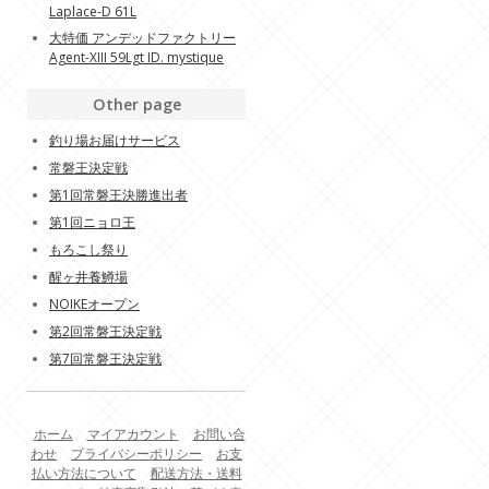
Laplace-D 61L
大特価 アンデッドファクトリー
Agent-XIII 59Lgt ID. mystique
Other page
釣り場お届けサービス
常磐王決定戦
第1回常磐王決勝進出者
第1回ニョロ王
もろこし祭り
醒ヶ井養鱒場
NOIKEオープン
第2回常磐王決定戦
第7回常磐王決定戦
ホーム
マイアカウント
お問い合
わせ
プライバシーポリシー
お支
払い方法について
配送方法・送料