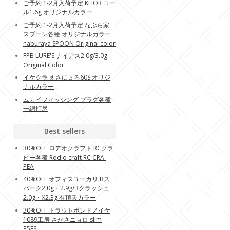
ご予約 1-2月入荷予定 KHOR コー
ル1.6g オリジナルカラー
ご予約 1-2月入荷予定 なぶら家
スプーン各種 オリジナルカラー
naburaya SPOON Original color
FPB LURE'S ナイアス2.0g/3.0g
Original Color
イケクラ えさにょろ60S オリジ
ナルカラー
ムカイフィッシング プラグ各種
一網打尽
Best sellers
30%OFF ロデオクラフト RCクラ
ピー各種 Rodio craft RC CRA-
PEA
40%OFF オフィスユーカリ Bス
パーク2.0g・2.9g/Bクラッシュ
2.0g・X2.3g 有頂天カラー
30%OFF トラウトポンドノイケ
1089工房 さかさニョロ slim
35FS