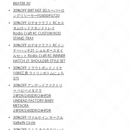
BEATER 30
30%OFF EMT NST 3Dスーパーロ
ングリリーサーFG600/FG720
30%OFF ロデオクラフト RCカス
タムロッドスタンドトレイ
Rodio Craft RC CUSTOM ROD
STAND TRAY
30%OFF ロデオクラフト RCイン
ナーハッチ21 ショルダースタイ
ルセット Rodio Craft RC INNNER
HATCH 21 SHOULDER STYLE SET
30%OFF トラウトポンドノイケ
1089工房 ラトリンボトムにょろ
37S
30%OFF アンデッドファクトリ
ー ベビーメタクラ
24FDR/24SSDR/24HFDR
UNDEAD FACTORY BABY
METACRA
24FDR/24SSDR/24HFDR
30%OFF ヴァルケイン サークル
ValkeIN Circle
30%OFF スミス チクタクリッパ