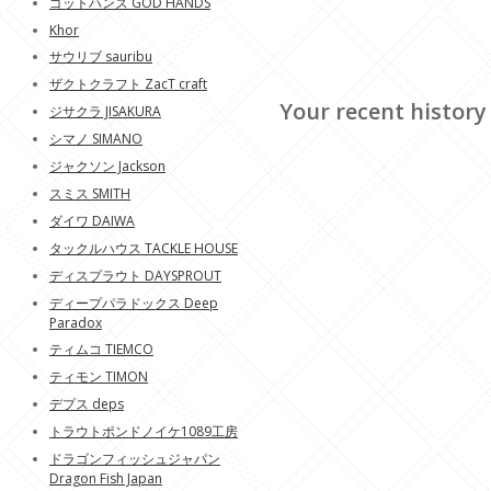
ゴットハンズ GOD HANDS
Khor
サウリブ sauribu
ザクトクラフト ZacT craft
Your recent history
ジサクラ JISAKURA
シマノ SIMANO
ジャクソン Jackson
スミス SMITH
ダイワ DAIWA
タックルハウス TACKLE HOUSE
ディスプラウト DAYSPROUT
ディープパラドックス Deep
Paradox
ティムコ TIEMCO
ティモン TIMON
デプス deps
トラウトポンドノイケ1089工房
ドラゴンフィッシュジャパン
Dragon Fish Japan