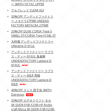
ー SMITH TICTAC LIPPER
アルフレッド CLEAR ALF
30%OFF アンデッドファクトリ
ー メタクラ27FMR UNDEAD
FACTORY METACRA 27FMR
20%OFF DLIVE CORSA Type-S
56MLL-ST/CORSA Type-H 58L-ST
大特価 アンデッドファクトリー
UNname-D 61UL
アンデッドファクトリー ラプラ
ス・ディー 61XUL 鬼雀蜂
UNDEADFACTORY Laplace-D
61XUL
アンデッドファクトリー ラプラ
ス・ディー 60LR 雪猫
UNDEADFACTORY Laplace-D
60LR
40%OFF スミス 団子魚 SMITH
Dangouo
30%OFF ロデオクラフト モカ
SR-SS/DR-F/SR-F2/SR-HF Rodio
craft Moca SR-SS/DR-F/SR-F2/SR-