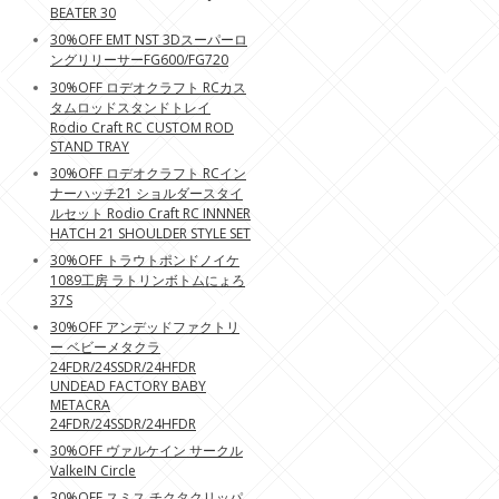
BEATER 30
30%OFF EMT NST 3Dスーパーロ
ングリリーサーFG600/FG720
30%OFF ロデオクラフト RCカス
タムロッドスタンドトレイ
Rodio Craft RC CUSTOM ROD
STAND TRAY
30%OFF ロデオクラフト RCイン
ナーハッチ21 ショルダースタイ
ルセット Rodio Craft RC INNNER
HATCH 21 SHOULDER STYLE SET
30%OFF トラウトポンドノイケ
1089工房 ラトリンボトムにょろ
37S
30%OFF アンデッドファクトリ
ー ベビーメタクラ
24FDR/24SSDR/24HFDR
UNDEAD FACTORY BABY
METACRA
24FDR/24SSDR/24HFDR
30%OFF ヴァルケイン サークル
ValkeIN Circle
30%OFF スミス チクタクリッパ