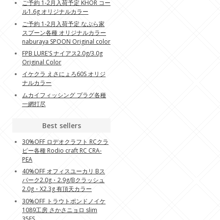
ご予約 1-2月入荷予定 KHOR コー
ル1.6g オリジナルカラー
ご予約 1-2月入荷予定 なぶら家
スプーン各種 オリジナルカラー
naburaya SPOON Original color
FPB LURE'S ナイアス2.0g/3.0g
Original Color
イケクラ えさにょろ60S オリジ
ナルカラー
ムカイフィッシング プラグ各種
一網打尽
Best sellers
30%OFF ロデオクラフト RCクラ
ピー各種 Rodio craft RC CRA-
PEA
40%OFF オフィスユーカリ Bス
パーク2.0g・2.9g/Bクラッシュ
2.0g・X2.3g 有頂天カラー
30%OFF トラウトポンドノイケ
1089工房 さかさニョロ slim
35FS