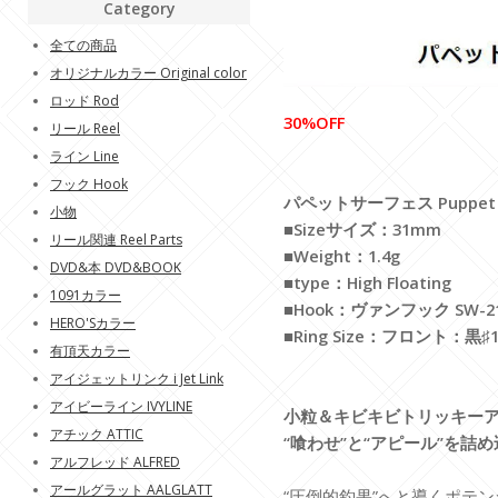
Category
全ての商品
オリジナルカラー Original color
ロッド Rod
30%OFF
リール Reel
ライン Line
フック Hook
パペットサーフェス Puppet S
小物
■Sizeサイズ：31mm
リール関連 Reel Parts
■Weight：1.4g
DVD&本 DVD&BOOK
■type：High Floating
1091カラー
■Hook：ヴァンフック SW-21
HERO'Sカラー
■Ring Size：フロント：黒
有頂天カラー
アイジェットリンク i Jet Link
アイビーライン IVYLINE
小粒＆キビキビトリッキー
アチック ATTIC
“喰わせ”と“アピール”を詰
アルフレッド ALFRED
アールグラット AALGLATT
“圧倒的釣果”へと導くポテ