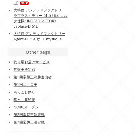
HF
大特価 アンデッドファクトリー
ラプラス・ディー 61L戦鬼丸コル
ク仕様 UNDEADFACTORY
Laplace-D 61L
大特価 アンデッドファクトリー
Agent-XIII 59Lgt ID. mystique
Other page
釣り場お届けサービス
常磐王決定戦
第1回常磐王決勝進出者
第1回ニョロ王
もろこし祭り
醒ヶ井養鱒場
NOIKEオープン
第2回常磐王決定戦
第7回常磐王決定戦