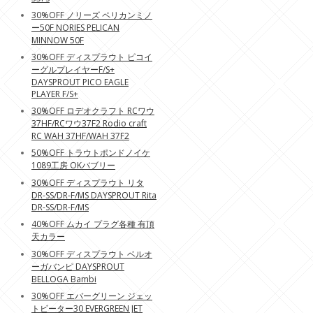
30%OFF ノリーズ ペリカンミノ
ー50F NORIES PELICAN
MINNOW 50F
30%OFF ディスプラウト ピコイ
ーグルプレイヤーF/S+
DAYSPROUT PICO EAGLE
PLAYER F/S+
30%OFF ロデオクラフト RCワウ
37HF/RCワウ37F2 Rodio craft
RC WAH 37HF/WAH 37F2
50%OFF トラウトポンドノイケ
1089工房 OKバブリー
30%OFF ディスプラウト リタ
DR-SS/DR-F/MS DAYSPROUT Rita
DR-SS/DR-F/MS
40%OFF ムカイ プラグ各種 有頂
天カラー
30%OFF ディスプラウト ベルオ
ーガバンピ DAYSPROUT
BELLOGA Bambi
30%OFF エバーグリーン ジェッ
トビーター30 EVERGREEN JET