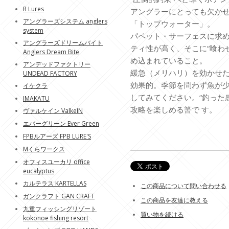
R Lures
アングラーにとっても欠か
アングラーズシステム anglers
「トップウォーター」。
system
パペット・サーフェスに求
アングラーズドリームバイト
ティ性が高く、そこに“喰わせ
Anglers Dream Bite
め込まれていること。
アンデッドファクトリー
緩急（メリハリ）を効かせ
UNDEAD FACTORY
効果的。季節を問わず魚が
イケクラ
してみてください。“釣った
IMAKATU
攻略を楽しめる筈で す。
ヴァルケイン ValkeIN
エバーグリーン Ever Green
FPBルアーズ FPB LURE'S
Mくらワークス
オフィスユーカリ office
eucalyptus
カルテラス KARTELLAS
この商品について問い合わせる
ガンクラフト GAN CRAFT
この商品を友達に教える
九重フィッシングリゾート
買い物を続ける
kokonoe fishing resort