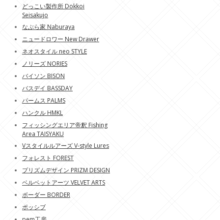
どっこい製作所 Dokkoi
Seisakujo
なぶら家 Naburaya
ニュードロワー New Drawer
ネオスタイル neo STYLE
ノリーズ NORIES
バイソン BISON
バスデイ BASSDAY
パームス PALMS
ハンクル HMKL
フィッシングエリア帝釈 Fishing
Area TAISYAKU
Vスタイルルアーズ V-style Lures
フォレスト FOREST
プリズムデザイン PRIZM DESIGN
ベルベットアーツ VELVET ARTS
ボーダー BORDER
ポッシブ
pem工房