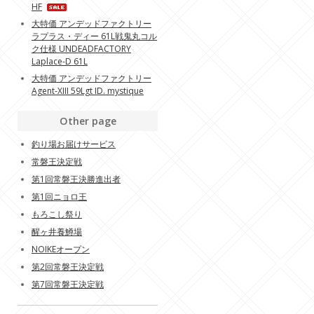
HF
大特価 アンデッドファクトリー
ラプラス・ディー 61L戦鬼丸コル
ク仕様 UNDEADFACTORY
Laplace-D 61L
大特価 アンデッドファクトリー
Agent-XIII 59Lgt ID. mystique
Other page
釣り場お届けサービス
常磐王決定戦
第1回常磐王決勝進出者
第1回ニョロ王
もろこし祭り
醒ヶ井養鱒場
NOIKEオープン
第2回常磐王決定戦
第7回常磐王決定戦