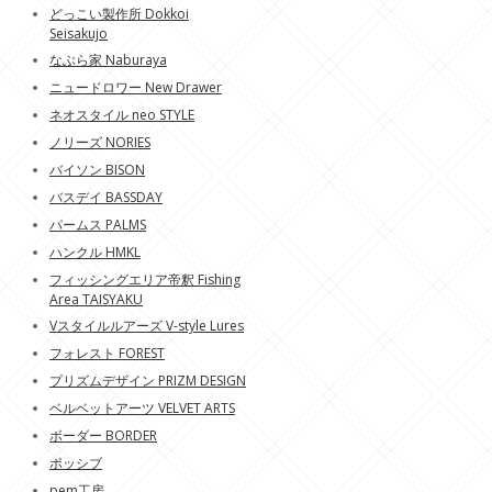
どっこい製作所 Dokkoi
Seisakujo
なぶら家 Naburaya
ニュードロワー New Drawer
ネオスタイル neo STYLE
ノリーズ NORIES
バイソン BISON
バスデイ BASSDAY
パームス PALMS
ハンクル HMKL
フィッシングエリア帝釈 Fishing
Area TAISYAKU
Vスタイルルアーズ V-style Lures
フォレスト FOREST
プリズムデザイン PRIZM DESIGN
ベルベットアーツ VELVET ARTS
ボーダー BORDER
ポッシブ
pem工房