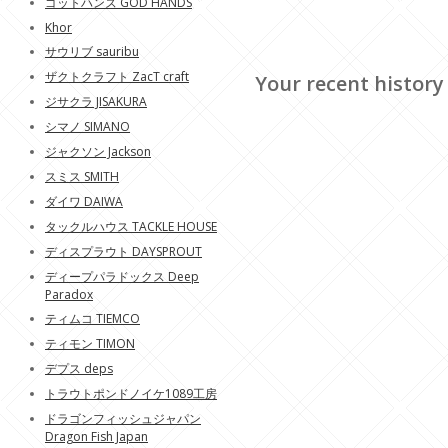
ゴットハンズ GOD HANDS
Khor
サウリブ sauribu
ザクトクラフト ZacT craft
Your recent history
ジサクラ JISAKURA
シマノ SIMANO
ジャクソン Jackson
スミス SMITH
ダイワ DAIWA
タックルハウス TACKLE HOUSE
ディスプラウト DAYSPROUT
ディープパラドックス Deep
Paradox
ティムコ TIEMCO
ティモン TIMON
デプス deps
トラウトポンドノイケ1089工房
ドラゴンフィッシュジャパン
Dragon Fish Japan