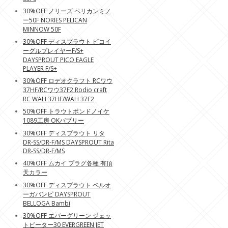
30%OFF ノリーズ ペリカンミノ
ー50F NORIES PELICAN
MINNOW 50F
30%OFF ディスプラウト ピコイ
ーグルプレイヤーF/S+
DAYSPROUT PICO EAGLE
PLAYER F/S+
30%OFF ロデオクラフト RCワウ
37HF/RCワウ37F2 Rodio craft
RC WAH 37HF/WAH 37F2
50%OFF トラウトポンドノイケ
1089工房 OKバブリー
30%OFF ディスプラウト リタ
DR-SS/DR-F/MS DAYSPROUT Rita
DR-SS/DR-F/MS
40%OFF ムカイ プラグ各種 有頂
天カラー
30%OFF ディスプラウト ベルオ
ーガバンピ DAYSPROUT
BELLOGA Bambi
30%OFF エバーグリーン ジェッ
トビーター30 EVERGREEN JET