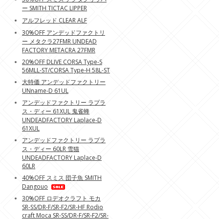
ー SMITH TICTAC LIPPER
アルフレッド CLEAR ALF
30%OFF アンデッドファクトリ
ー メタクラ27FMR UNDEAD
FACTORY METACRA 27FMR
20%OFF DLIVE CORSA Type-S
56MLL-ST/CORSA Type-H 58L-ST
大特価 アンデッドファクトリー
UNname-D 61UL
アンデッドファクトリー ラプラ
ス・ディー 61XUL 鬼雀蜂
UNDEADFACTORY Laplace-D
61XUL
アンデッドファクトリー ラプラ
ス・ディー 60LR 雪猫
UNDEADFACTORY Laplace-D
60LR
40%OFF スミス 団子魚 SMITH
Dangouo
30%OFF ロデオクラフト モカ
SR-SS/DR-F/SR-F2/SR-HF Rodio
craft Moca SR-SS/DR-F/SR-F2/SR-