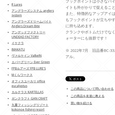
フックポイントは小さなバ
R Lures
イトも外がかりで捉えるこ
アングラーズシステム anglers
また、特徴的なアップアイ
system
もフックポイントが立ちや
アングラーズドリームバイト
に持ち込めます。
Anglers Dream Bite
クランクやボトムだけでな
アンデッドファクトリー
UNDEAD FACTORY
ォーターにも抜群です！
イケクラ
IMAKATU
※ 2022年7月 旧品番BC-3
ヴァルケイン ValkeIN
アル。
エバーグリーン Ever Green
FPBルアーズ FPB LURE'S
Mくらワークス
オフィスユーカリ office
eucalyptus
この商品について問い合わせる
カルテラス KARTELLAS
この商品を友達に教える
ガンクラフト GAN CRAFT
買い物を続ける
九重フィッシングリゾート
kokonoe fishing resort