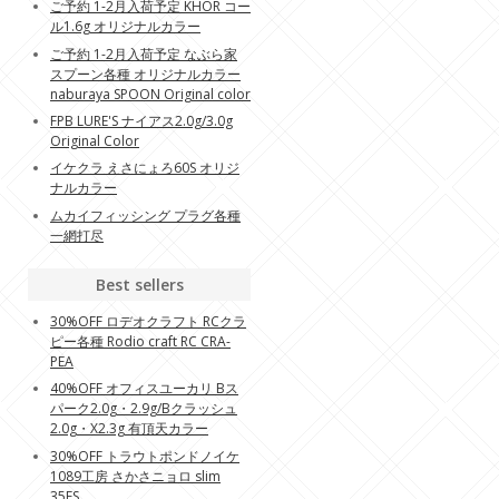
ご予約 1-2月入荷予定 KHOR コー
ル1.6g オリジナルカラー
ご予約 1-2月入荷予定 なぶら家
スプーン各種 オリジナルカラー
naburaya SPOON Original color
FPB LURE'S ナイアス2.0g/3.0g
Original Color
イケクラ えさにょろ60S オリジ
ナルカラー
ムカイフィッシング プラグ各種
一網打尽
Best sellers
30%OFF ロデオクラフト RCクラ
ピー各種 Rodio craft RC CRA-
PEA
40%OFF オフィスユーカリ Bス
パーク2.0g・2.9g/Bクラッシュ
2.0g・X2.3g 有頂天カラー
30%OFF トラウトポンドノイケ
1089工房 さかさニョロ slim
35FS