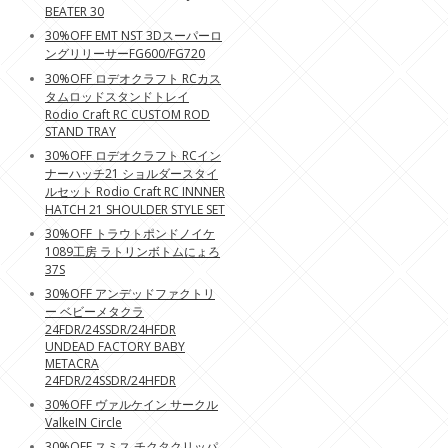
BEATER 30
30%OFF EMT NST 3Dスーパーロ
ングリリーサーFG600/FG720
30%OFF ロデオクラフト RCカス
タムロッドスタンドトレイ
Rodio Craft RC CUSTOM ROD
STAND TRAY
30%OFF ロデオクラフト RCイン
ナーハッチ21 ショルダースタイ
ルセット Rodio Craft RC INNNER
HATCH 21 SHOULDER STYLE SET
30%OFF トラウトポンドノイケ
1089工房 ラトリンボトムにょろ
37S
30%OFF アンデッドファクトリ
ー ベビーメタクラ
24FDR/24SSDR/24HFDR
UNDEAD FACTORY BABY
METACRA
24FDR/24SSDR/24HFDR
30%OFF ヴァルケイン サークル
ValkeIN Circle
30%OFF スミス チクタクリッパ