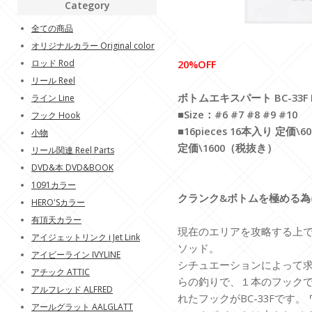
Category
全ての商品
オリジナルカラー Original color
ロッド Rod
20%OFF
リール Reel
ボトムエキスパート BC-33F Bot
ライン Line
■Size：#6 #7 #8 #9 #10
フック Hook
■16pieces 16本入り 定価\
小物
定価\1600（税抜き）
リール関連 Reel Parts
DVD&本 DVD&BOOK
1091カラー
クランク&ボトムを極める
HERO'Sカラー
有頂天カラー
現在のエリアを攻略する上
アイジェットリンク i Jet Link
ソッド。
アイビーライン IVYLINE
シチュエーションによって
アチック ATTIC
らの釣りで、１本のフック
アルフレッド ALFRED
れたフックがBC-33Fです
アールグラット AALGLATT