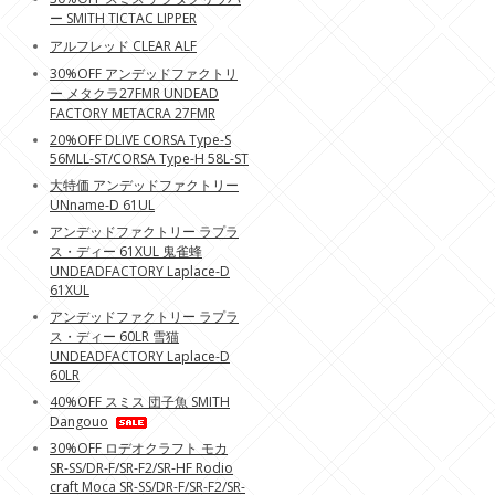
ー SMITH TICTAC LIPPER
アルフレッド CLEAR ALF
30%OFF アンデッドファクトリ
ー メタクラ27FMR UNDEAD
FACTORY METACRA 27FMR
20%OFF DLIVE CORSA Type-S
56MLL-ST/CORSA Type-H 58L-ST
大特価 アンデッドファクトリー
UNname-D 61UL
アンデッドファクトリー ラプラ
ス・ディー 61XUL 鬼雀蜂
UNDEADFACTORY Laplace-D
61XUL
アンデッドファクトリー ラプラ
ス・ディー 60LR 雪猫
UNDEADFACTORY Laplace-D
60LR
40%OFF スミス 団子魚 SMITH
Dangouo
30%OFF ロデオクラフト モカ
SR-SS/DR-F/SR-F2/SR-HF Rodio
craft Moca SR-SS/DR-F/SR-F2/SR-