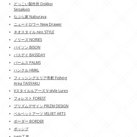
どっこい製作所 Dokkoi
Seisakujo
なぶら家 Naburaya
ニュードロワー New Drawer
ネオスタイル neo STYLE
ノリーズ NORIES
バイソン BISON
バスデイ BASSDAY
パームス PALMS
ハンクル HMKL
フィッシングエリア帝釈 Fishing
Area TAISYAKU
Vスタイルルアーズ V-style Lures
フォレスト FOREST
プリズムデザイン PRIZM DESIGN
ベルベットアーツ VELVET ARTS
ボーダー BORDER
ポッシブ
pem工房