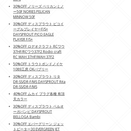
30%OFF ノリーズ ペリカンミノ
ー50F NORIES PELICAN
MINNOW 50F
30%OFF ディスプラウト ピコイ
ーグルプレイヤーF/S+
DAYSPROUT PICO EAGLE
PLAYER F/S+
30%OFF ロデオクラフト RCワウ
37HF/RCワウ37F2 Rodio craft
RC WAH 37HF/WAH 37F2
50%OFF トラウトポンドノイケ
1089工房 OKバブリー
30%OFF ディスプラウト リタ
DR-SS/DR-F/MS DAYSPROUT Rita
DR-SS/DR-F/MS
40%OFF ムカイ プラグ各種 有頂
天カラー
30%OFF ディスプラウト ベルオ
ーガバンピ DAYSPROUT
BELLOGA Bambi
30%OFF エバーグリーン ジェッ
トビーター30 EVERGREEN JET