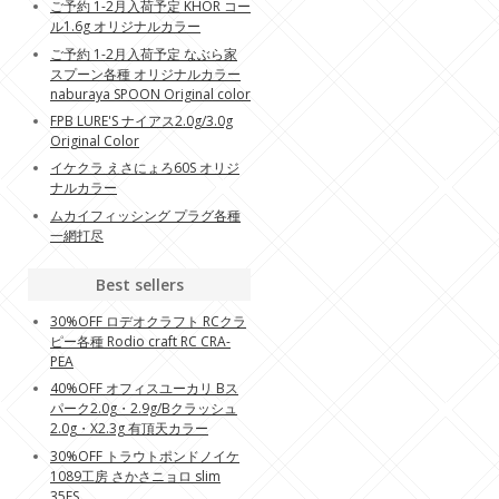
ご予約 1-2月入荷予定 KHOR コー
ル1.6g オリジナルカラー
ご予約 1-2月入荷予定 なぶら家
スプーン各種 オリジナルカラー
naburaya SPOON Original color
FPB LURE'S ナイアス2.0g/3.0g
Original Color
イケクラ えさにょろ60S オリジ
ナルカラー
ムカイフィッシング プラグ各種
一網打尽
Best sellers
30%OFF ロデオクラフト RCクラ
ピー各種 Rodio craft RC CRA-
PEA
40%OFF オフィスユーカリ Bス
パーク2.0g・2.9g/Bクラッシュ
2.0g・X2.3g 有頂天カラー
30%OFF トラウトポンドノイケ
1089工房 さかさニョロ slim
35FS