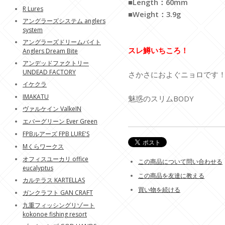
■Length：60mm
R Lures
■Weight：3.9g
アングラーズシステム anglers
system
アングラーズドリームバイト
スレ鱒いちころ！
Anglers Dream Bite
アンデッドファクトリー
UNDEAD FACTORY
さかさにおよぐニョロです
イケクラ
IMAKATU
魅惑のスリムBODY
ヴァルケイン ValkeIN
エバーグリーン Ever Green
FPBルアーズ FPB LURE'S
Mくらワークス
オフィスユーカリ office
この商品について問い合わせる
eucalyptus
この商品を友達に教える
カルテラス KARTELLAS
買い物を続ける
ガンクラフト GAN CRAFT
九重フィッシングリゾート
kokonoe fishing resort