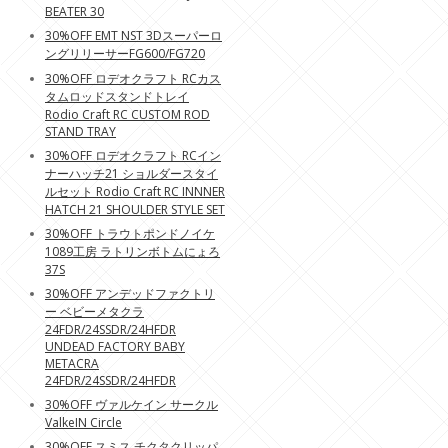
BEATER 30
30%OFF EMT NST 3Dスーパーロ
ングリリーサーFG600/FG720
30%OFF ロデオクラフト RCカス
タムロッドスタンドトレイ
Rodio Craft RC CUSTOM ROD
STAND TRAY
30%OFF ロデオクラフト RCイン
ナーハッチ21 ショルダースタイ
ルセット Rodio Craft RC INNNER
HATCH 21 SHOULDER STYLE SET
30%OFF トラウトポンドノイケ
1089工房 ラトリンボトムにょろ
37S
30%OFF アンデッドファクトリ
ー ベビーメタクラ
24FDR/24SSDR/24HFDR
UNDEAD FACTORY BABY
METACRA
24FDR/24SSDR/24HFDR
30%OFF ヴァルケイン サークル
ValkeIN Circle
30%OFF スミス チクタクリッパ