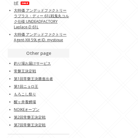
HF
大特価 アンデッドファクトリー
ラプラス・ディー 61L戦鬼丸コル
ク仕様 UNDEADFACTORY
Laplace-D 61L
大特価 アンデッドファクトリー
Agent-XIII 59Lgt ID. mystique
Other page
釣り場お届けサービス
常磐王決定戦
第1回常磐王決勝進出者
第1回ニョロ王
もろこし祭り
醒ヶ井養鱒場
NOIKEオープン
第2回常磐王決定戦
第7回常磐王決定戦