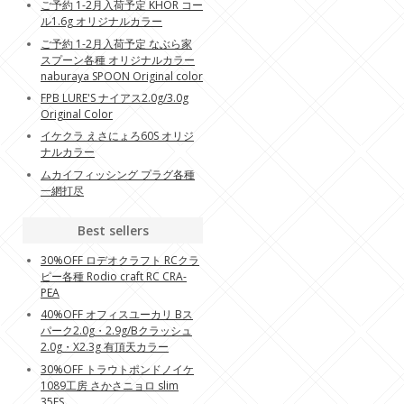
ご予約 1-2月入荷予定 KHOR コー
ル1.6g オリジナルカラー
ご予約 1-2月入荷予定 なぶら家
スプーン各種 オリジナルカラー
naburaya SPOON Original color
FPB LURE'S ナイアス2.0g/3.0g
Original Color
イケクラ えさにょろ60S オリジ
ナルカラー
ムカイフィッシング プラグ各種
一網打尽
Best sellers
30%OFF ロデオクラフト RCクラ
ピー各種 Rodio craft RC CRA-
PEA
40%OFF オフィスユーカリ Bス
パーク2.0g・2.9g/Bクラッシュ
2.0g・X2.3g 有頂天カラー
30%OFF トラウトポンドノイケ
1089工房 さかさニョロ slim
35FS