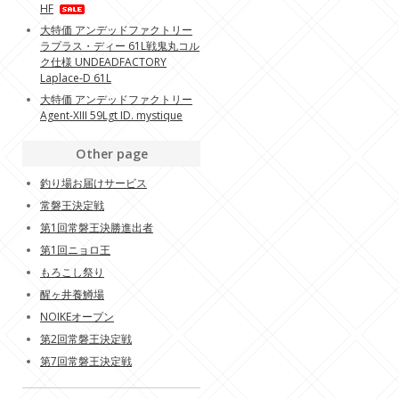
HF
大特価 アンデッドファクトリー
ラプラス・ディー 61L戦鬼丸コル
ク仕様 UNDEADFACTORY
Laplace-D 61L
大特価 アンデッドファクトリー
Agent-XIII 59Lgt ID. mystique
Other page
釣り場お届けサービス
常磐王決定戦
第1回常磐王決勝進出者
第1回ニョロ王
もろこし祭り
醒ヶ井養鱒場
NOIKEオープン
第2回常磐王決定戦
第7回常磐王決定戦