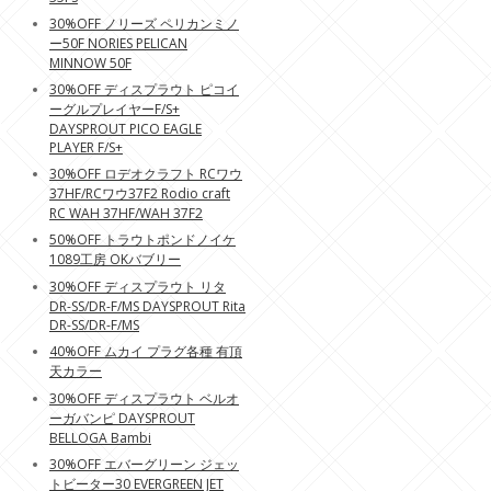
30%OFF ノリーズ ペリカンミノ
ー50F NORIES PELICAN
MINNOW 50F
30%OFF ディスプラウト ピコイ
ーグルプレイヤーF/S+
DAYSPROUT PICO EAGLE
PLAYER F/S+
30%OFF ロデオクラフト RCワウ
37HF/RCワウ37F2 Rodio craft
RC WAH 37HF/WAH 37F2
50%OFF トラウトポンドノイケ
1089工房 OKバブリー
30%OFF ディスプラウト リタ
DR-SS/DR-F/MS DAYSPROUT Rita
DR-SS/DR-F/MS
40%OFF ムカイ プラグ各種 有頂
天カラー
30%OFF ディスプラウト ベルオ
ーガバンピ DAYSPROUT
BELLOGA Bambi
30%OFF エバーグリーン ジェッ
トビーター30 EVERGREEN JET