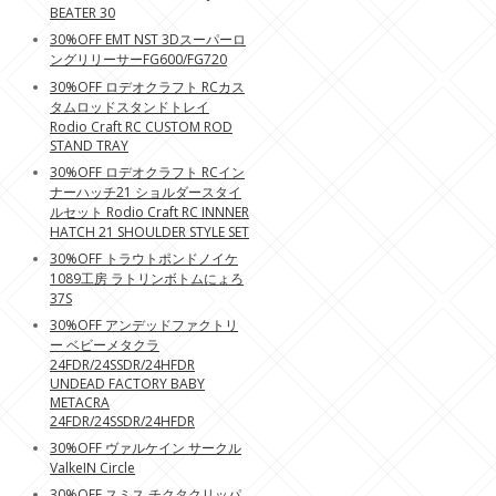
BEATER 30
30%OFF EMT NST 3Dスーパーロ
ングリリーサーFG600/FG720
30%OFF ロデオクラフト RCカス
タムロッドスタンドトレイ
Rodio Craft RC CUSTOM ROD
STAND TRAY
30%OFF ロデオクラフト RCイン
ナーハッチ21 ショルダースタイ
ルセット Rodio Craft RC INNNER
HATCH 21 SHOULDER STYLE SET
30%OFF トラウトポンドノイケ
1089工房 ラトリンボトムにょろ
37S
30%OFF アンデッドファクトリ
ー ベビーメタクラ
24FDR/24SSDR/24HFDR
UNDEAD FACTORY BABY
METACRA
24FDR/24SSDR/24HFDR
30%OFF ヴァルケイン サークル
ValkeIN Circle
30%OFF スミス チクタクリッパ