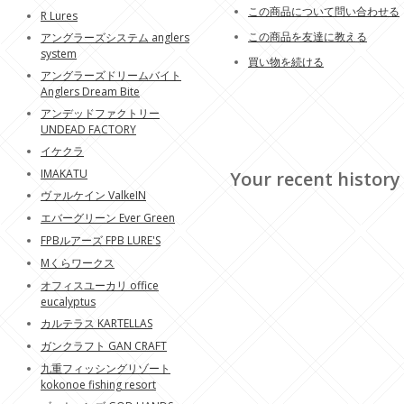
この商品について問い合わせる
R Lures
この商品を友達に教える
アングラーズシステム anglers
system
買い物を続ける
アングラーズドリームバイト
Anglers Dream Bite
アンデッドファクトリー
UNDEAD FACTORY
イケクラ
IMAKATU
Your recent history
ヴァルケイン ValkeIN
エバーグリーン Ever Green
FPBルアーズ FPB LURE'S
Mくらワークス
オフィスユーカリ office
eucalyptus
カルテラス KARTELLAS
ガンクラフト GAN CRAFT
九重フィッシングリゾート
kokonoe fishing resort