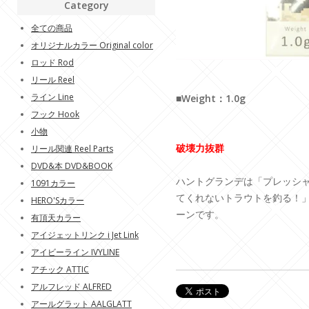
Category
全ての商品
オリジナルカラー Original color
ロッド Rod
リール Reel
ライン Line
■Weight：1.0g
フック Hook
小物
破壊力抜群
リール関連 Reel Parts
DVD&本 DVD&BOOK
ハントグランデは「プレッシ
1091カラー
てくれないトラウトを釣る！
HERO'Sカラー
ーンです。
有頂天カラー
アイジェットリンク i Jet Link
アイビーライン IVYLINE
アチック ATTIC
アルフレッド ALFRED
アールグラット AALGLATT