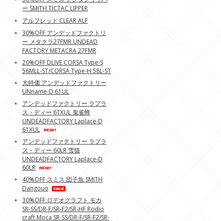
ー SMITH TICTAC LIPPER
アルフレッド CLEAR ALF
30%OFF アンデッドファクトリ
ー メタクラ27FMR UNDEAD
FACTORY METACRA 27FMR
20%OFF DLIVE CORSA Type-S
56MLL-ST/CORSA Type-H 58L-ST
大特価 アンデッドファクトリー
UNname-D 61UL
アンデッドファクトリー ラプラ
ス・ディー 61XUL 鬼雀蜂
UNDEADFACTORY Laplace-D
61XUL
アンデッドファクトリー ラプラ
ス・ディー 60LR 雪猫
UNDEADFACTORY Laplace-D
60LR
40%OFF スミス 団子魚 SMITH
Dangouo
30%OFF ロデオクラフト モカ
SR-SS/DR-F/SR-F2/SR-HF Rodio
craft Moca SR-SS/DR-F/SR-F2/SR-