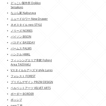
どっこい製作所 Dokkoi
Seisakujo
なぶら家 Naburaya
ニュードロワー New Drawer
ネオスタイル neo STYLE
ノリーズ NORIES
バイソン BISON
バスデイ BASSDAY
パームス PALMS
ハンクル HMKL
フィッシングエリア帝釈 Fishing
Area TAISYAKU
Vスタイルルアーズ V-style Lures
フォレスト FOREST
プリズムデザイン PRIZM DESIGN
ベルベットアーツ VELVET ARTS
ボーダー BORDER
ポッシブ
pem工房