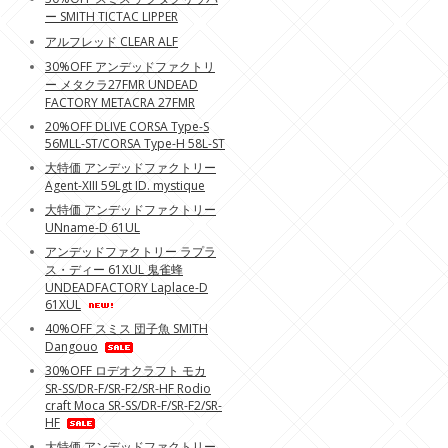
ー SMITH TICTAC LIPPER
アルフレッド CLEAR ALF
30%OFF アンデッドファクトリ
ー メタクラ27FMR UNDEAD
FACTORY METACRA 27FMR
20%OFF DLIVE CORSA Type-S
56MLL-ST/CORSA Type-H 58L-ST
大特価 アンデッドファクトリー
Agent-XIII 59Lgt ID. mystique
大特価 アンデッドファクトリー
UNname-D 61UL
アンデッドファクトリー ラプラ
ス・ディー 61XUL 鬼雀蜂
UNDEADFACTORY Laplace-D
61XUL
40%OFF スミス 団子魚 SMITH
Dangouo
30%OFF ロデオクラフト モカ
SR-SS/DR-F/SR-F2/SR-HF Rodio
craft Moca SR-SS/DR-F/SR-F2/SR-
HF
大特価 アンデッドファクトリー