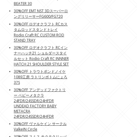
BEATER 30
30%OFF EMT NST 3Dスーパーロ
ングリリーサーFG600/FG720
30%OFF ロデオクラフト RCカス
タムロッドスタンドトレイ
Rodio Craft RC CUSTOM ROD
STAND TRAY
30%OFF ロデオクラフト RCイン
ナーハッチ21 ショルダースタイ
ルセット Rodio Craft RC INNNER
HATCH 21 SHOULDER STYLE SET
30%OFF トラウトポンドノイケ
1089工房 ラトリンボトムにょろ
37S
30%OFF アンデッドファクトリ
ー ベビーメタクラ
24FDR/24SSDR/24HFDR
UNDEAD FACTORY BABY
METACRA
24FDR/24SSDR/24HFDR
30%OFF ヴァルケイン サークル
ValkeIN Circle
30%OFF スミス チクタクリッパ