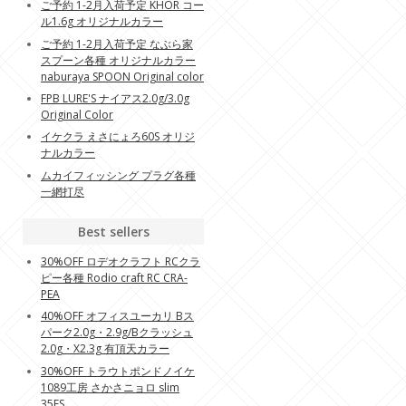
ご予約 1-2月入荷予定 KHOR コー
ル1.6g オリジナルカラー
ご予約 1-2月入荷予定 なぶら家
スプーン各種 オリジナルカラー
naburaya SPOON Original color
FPB LURE'S ナイアス2.0g/3.0g
Original Color
イケクラ えさにょろ60S オリジ
ナルカラー
ムカイフィッシング プラグ各種
一網打尽
Best sellers
30%OFF ロデオクラフト RCクラ
ピー各種 Rodio craft RC CRA-
PEA
40%OFF オフィスユーカリ Bス
パーク2.0g・2.9g/Bクラッシュ
2.0g・X2.3g 有頂天カラー
30%OFF トラウトポンドノイケ
1089工房 さかさニョロ slim
35FS