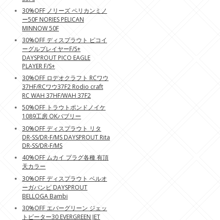
30%OFF ノリーズ ペリカンミノ
ー50F NORIES PELICAN
MINNOW 50F
30%OFF ディスプラウト ピコイ
ーグルプレイヤーF/S+
DAYSPROUT PICO EAGLE
PLAYER F/S+
30%OFF ロデオクラフト RCワウ
37HF/RCワウ37F2 Rodio craft
RC WAH 37HF/WAH 37F2
50%OFF トラウトポンドノイケ
1089工房 OKバブリー
30%OFF ディスプラウト リタ
DR-SS/DR-F/MS DAYSPROUT Rita
DR-SS/DR-F/MS
40%OFF ムカイ プラグ各種 有頂
天カラー
30%OFF ディスプラウト ベルオ
ーガバンピ DAYSPROUT
BELLOGA Bambi
30%OFF エバーグリーン ジェッ
トビーター30 EVERGREEN JET