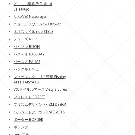
どっこい製作所 Dokkoi
Seisakujo
なぶら家 Naburaya
ニュードロワー New Drawer
ネオスタイル neo STYLE
ノリーズ NORIES
バイソン BISON
バスデイ BASSDAY
パームス PALMS
ハンクル HMKL
フィッシングエリア帝釈 Fishing
Area TAISYAKU
Vスタイルルアーズ V-style Lures
フォレスト FOREST
プリズムデザイン PRIZM DESIGN
ベルベットアーツ VELVET ARTS
ボーダー BORDER
ポッシブ
pem工房