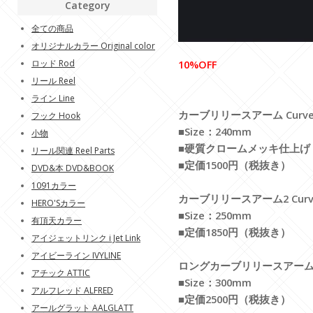
Category
全ての商品
オリジナルカラー Original color
ロッド Rod
10%OFF
リール Reel
ライン Line
カーブリリースアーム Curve R
フック Hook
■Size：240mm
小物
■硬質クロームメッキ仕上げ
リール関連 Reel Parts
■定価1500円（税抜き）
DVD&本 DVD&BOOK
1091カラー
カーブリリースアーム2 Curve R
HERO'Sカラー
■Size：250mm
有頂天カラー
■定価1850円（税抜き）
アイジェットリンク i Jet Link
アイビーライン IVYLINE
ロングカーブリリースアーム Long
アチック ATTIC
■Size：300mm
アルフレッド ALFRED
■定価2500円（税抜き）
アールグラット AALGLATT