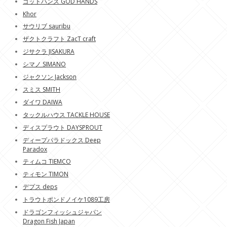
ゴットハンズ GOD HANDS
Khor
サウリブ sauribu
ザクトクラフト ZacT craft
ジサクラ JISAKURA
シマノ SIMANO
ジャクソン Jackson
スミス SMITH
ダイワ DAIWA
タックルハウス TACKLE HOUSE
ディスプラウト DAYSPROUT
ディープパラドックス Deep
Paradox
ティムコ TIEMCO
ティモン TIMON
デプス deps
トラウトポンドノイケ1089工房
ドラゴンフィッシュジャパン
Dragon Fish Japan