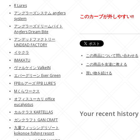
R Lures
アングラーズシステム anglers
このカーブが外しやすい!!
system
アングラーズドリームバイト
Anglers Dream Bite
アンデッドファクトリー
UNDEAD FACTORY
イケクラ
この商品について問い合わせる
IMAKATU
この商品を友達に教える
ヴァルケイン ValkeIN
買い物を続ける
エバーグリーン Ever Green
FPBルアーズ FPB LURE'S
Mくらワークス
オフィスユーカリ office
eucalyptus
カルテラス KARTELLAS
Your recent history
ガンクラフト GAN CRAFT
九重フィッシングリゾート
kokonoe fishing resort