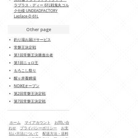
ラプラス・ディー 61L戦鬼丸コル
ク仕様 UNDEADFACTORY
Laplace-D 61L
Other page
釣り場お届けサービス
常磐王決定戦
第1回常磐王決勝進出者
第1回ニョロ王
もろこし祭り
醒ヶ井養鱒場
NOIKEオープン
第2回常磐王決定戦
第7回常磐王決定戦
ホーム
マイアカウント
お問い合
わせ
プライバシーポリシー
お支
払い方法について
配送方法・送料