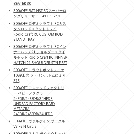
BEATER 30
30%OFF EMT NST 3Dスーパーロ
ングリリーサーFG600/FG720
30%OFF ロデオクラフト RCカス
タムロッドスタンドトレイ
Rodio Craft RC CUSTOM ROD
STAND TRAY
30%OFF ロデオクラフト RCイン
ナーハッチ21 ショルダースタイ
ルセット Rodio Craft RC INNNER
HATCH 21 SHOULDER STYLE SET
30%OFF トラウトポンドノイケ
1089工房 ラトリンボトムにょろ
37S
30%OFF アンデッドファクトリ
ー ベビーメタクラ
24FDR/24SSDR/24HFDR
UNDEAD FACTORY BABY
METACRA
24FDR/24SSDR/24HFDR
30%OFF ヴァルケイン サークル
ValkeIN Circle
30%OFF スミス チクタクリッパ