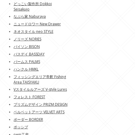
どっこい製作所 Dokkoi
Seisakujo
なぶら家 Naburaya
ニュードロワー New Drawer
ネオスタイル neo STYLE
ノリーズ NORIES
バイソン BISON
バスデイ BASSDAY
パームス PALMS
ハンクル HMKL
フィッシングエリア帝釈 Fishing
Area TAISYAKU
Vスタイルルアーズ V-style Lures
フォレスト FOREST
プリズムデザイン PRIZM DESIGN
ベルベットアーツ VELVET ARTS
ボーダー BORDER
ポッシブ
pem工房