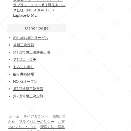
ラプラス・ディー 61L戦鬼丸コル
ク仕様 UNDEADFACTORY
Laplace-D 61L
Other page
釣り場お届けサービス
常磐王決定戦
第1回常磐王決勝進出者
第1回ニョロ王
もろこし祭り
醒ヶ井養鱒場
NOIKEオープン
第2回常磐王決定戦
第7回常磐王決定戦
ホーム
マイアカウント
お問い合
わせ
プライバシーポリシー
お支
払い方法について
配送方法・送料