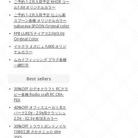
ご予約 1-2月入荷予定 KHOR コー
ル1.6g オリジナルカラー
ご予約 1-2月入荷予定 なぶら家
スプーン各種 オリジナルカラー
naburaya SPOON Original color
FPB LURE'S ナイアス2.0g/3.0g
Original Color
イケクラ えさにょろ60S オリジ
ナルカラー
ムカイフィッシング プラグ各種
一網打尽
Best sellers
30%OFF ロデオクラフト RCクラ
ピー各種 Rodio craft RC CRA-
PEA
40%OFF オフィスユーカリ Bス
パーク2.0g・2.9g/Bクラッシュ
2.0g・X2.3g 有頂天カラー
30%OFF トラウトポンドノイケ
1089工房 さかさニョロ slim
35FS