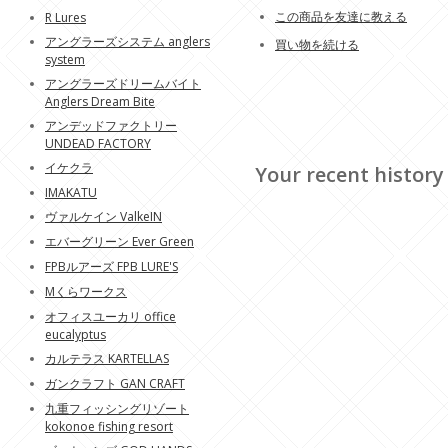
この商品を友達に教える
R Lures
アングラーズシステム anglers
買い物を続ける
system
アングラーズドリームバイト
Anglers Dream Bite
アンデッドファクトリー
UNDEAD FACTORY
イケクラ
Your recent history
IMAKATU
ヴァルケイン ValkeIN
エバーグリーン Ever Green
FPBルアーズ FPB LURE'S
Mくらワークス
オフィスユーカリ office
eucalyptus
カルテラス KARTELLAS
ガンクラフト GAN CRAFT
九重フィッシングリゾート
kokonoe fishing resort