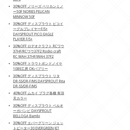
30%OFF ノリーズ ペリカンミノ
ー50F NORIES PELICAN
MINNOW 50F
30%OFF ディスプラウト ピコイ
ーグルプレイヤーF/S+
DAYSPROUT PICO EAGLE
PLAYER F/S+
30%OFF ロデオクラフト RCワウ
37HF/RCワウ37F2 Rodio craft
RC WAH 37HF/WAH 37F2
50%OFF トラウトポンドノイケ
1089工房 OKバブリー
30%OFF ディスプラウト リタ
DR-SS/DR-F/MS DAYSPROUT Rita
DR-SS/DR-F/MS
40%OFF ムカイ プラグ各種 有頂
天カラー
30%OFF ディスプラウト ベルオ
ーガバンピ DAYSPROUT
BELLOGA Bambi
30%OFF エバーグリーン ジェッ
トビーター30 EVERGREEN JET