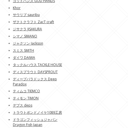
ゴットハンズ GOD HANDS
Khor
サウリブ sauribu
ザクトクラフト ZacT craft
ジサクラ JISAKURA
シマノ SIMANO
ジャクソン Jackson
スミス SMITH
ダイワ DAIWA
タックルハウス TACKLE HOUSE
ディスプラウト DAYSPROUT
ディープパラドックス Deep
Paradox
ティムコ TIEMCO
ティモン TIMON
デプス deps
トラウトポンドノイケ1089工房
ドラゴンフィッシュジャパン
Dragon Fish Japan