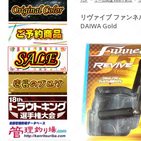
TOP
>
リール関連 Reel Parts
>
リ
リヴァイブ ファンネル40
DAIWA Gold