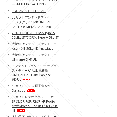
ー SMITH TICTAC LIPPER
アルフレッド CLEAR ALF
30%OFF アンデッドファクトリ
ー メタクラ27FMR UNDEAD
FACTORY METACRA 27FMR
20%OFF DLIVE CORSA Type-S
56MLL-ST/CORSA Type-H 58L-ST
大特価 アンデッドファクトリー
Agent-XIII 59Lgt ID. mystique
大特価 アンデッドファクトリー
UNname-D 61UL
アンデッドファクトリー ラプラ
ス・ディー 61XUL 鬼雀蜂
UNDEADFACTORY Laplace-D
61XUL
40%OFF スミス 団子魚 SMITH
Dangouo
30%OFF ロデオクラフト モカ
SR-SS/DR-F/SR-F2/SR-HF Rodio
craft Moca SR-SS/DR-F/SR-F2/SR-
HF
大特価 アンデッドファクトリー