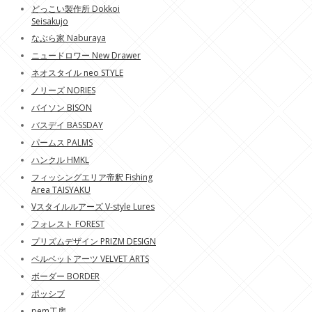
どっこい製作所 Dokkoi
Seisakujo
なぶら家 Naburaya
ニュードロワー New Drawer
ネオスタイル neo STYLE
ノリーズ NORIES
バイソン BISON
バスデイ BASSDAY
パームス PALMS
ハンクル HMKL
フィッシングエリア帝釈 Fishing
Area TAISYAKU
Vスタイルルアーズ V-style Lures
フォレスト FOREST
プリズムデザイン PRIZM DESIGN
ベルベットアーツ VELVET ARTS
ボーダー BORDER
ポッシブ
pem工房