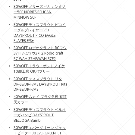
30%OFF ノリーズ ペリカンミノ
ー50F NORIES PELICAN
MINNOW 50F
30%OFF ディスプラウト ピコイ
ーグルプレイヤーF/S+
DAYSPROUT PICO EAGLE
PLAYER F/S+
30%OFF ロデオクラフト RCワウ
37HF/RCワウ37F2 Rodio craft
RC WAH 37HF/WAH 37F2
50%OFF トラウトポンドノイケ
1089工房 OKバブリー
30%OFF ディスプラウト リタ
DR-SS/DR-F/MS DAYSPROUT Rita
DR-SS/DR-F/MS
40%OFF ムカイ プラグ各種 有頂
天カラー
30%OFF ディスプラウト ベルオ
ーガバンピ DAYSPROUT
BELLOGA Bambi
30%OFF エバーグリーン ジェッ
トビーター30 EVERGREEN JET