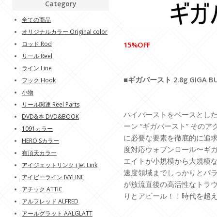
Category
全ての商品
オリジナルカラー Original color
ロッド Rod
15%OFF
リール Reel
ライン Line
■ギガバースト 2.8g GIGA BUR
フック Hook
小物
リール関連 Reel Parts
ハイバーストをベースとし
DVD&本 DVD&BOOK
ーン “ギガバースト” その
1091カラー
に必要な要素を徹底的に追
HERO'Sカラー
度対応ウォブンロール〜ギガ
有頂天カラー
エイトが小規模から大規模
アイジェットリンク i Jet Link
速度領域までしっかりとバラ
アイビーライン IVYLINE
が放流直後の高活性なトラ
アチック ATTIC
りとアピール！！時代を超え
アルフレッド ALFRED
アールグラット AALGLATT