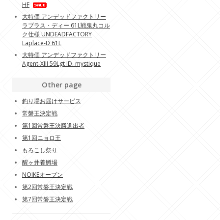
HF
大特価 アンデッドファクトリー
ラプラス・ディー 61L戦鬼丸コル
ク仕様 UNDEADFACTORY
Laplace-D 61L
大特価 アンデッドファクトリー
Agent-XIII 59Lgt ID. mystique
Other page
釣り場お届けサービス
常磐王決定戦
第1回常磐王決勝進出者
第1回ニョロ王
もろこし祭り
醒ヶ井養鱒場
NOIKEオープン
第2回常磐王決定戦
第7回常磐王決定戦