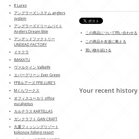
R Lures
アングラーズシステム anglers
system
アングラーズドリームバイト
Anglers Dream Bite
この商品について問い合わせる
アンデッドファクトリー
この商品を友達に教える
UNDEAD FACTORY
買い物を続ける
イケクラ
IMAKATU
ヴァルケイン ValkeIN
エバーグリーン Ever Green
FPBルアーズ FPB LURE'S
Your recent history
Mくらワークス
オフィスユーカリ office
eucalyptus
カルテラス KARTELLAS
ガンクラフト GAN CRAFT
九重フィッシングリゾート
kokonoe fishing resort