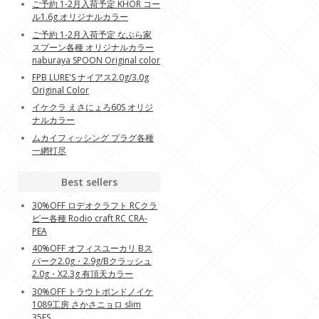
ご予約 1-2月入荷予定 KHOR コー
ル1.6g オリジナルカラー
ご予約 1-2月入荷予定 なぶら家
スプーン各種 オリジナルカラー
naburaya SPOON Original color
FPB LURE'S ナイアス2.0g/3.0g
Original Color
イケクラ えさにょろ60S オリジ
ナルカラー
ムカイフィッシング プラグ各種
一網打尽
Best sellers
30%OFF ロデオクラフト RCクラ
ピー各種 Rodio craft RC CRA-
PEA
40%OFF オフィスユーカリ Bス
パーク2.0g・2.9g/Bクラッシュ
2.0g・X2.3g 有頂天カラー
30%OFF トラウトポンドノイケ
1089工房 さかさニョロ slim
35FS