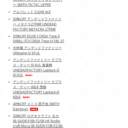
ー SMITH TICTAC LIPPER
アルフレッド CLEAR ALF
30%OFF アンデッドファクトリ
ー メタクラ27FMR UNDEAD
FACTORY METACRA 27FMR
20%OFF DLIVE CORSA Type-S
56MLL-ST/CORSA Type-H 58L-ST
大特価 アンデッドファクトリー
UNname-D 61UL
アンデッドファクトリー ラプラ
ス・ディー 61XUL 鬼雀蜂
UNDEADFACTORY Laplace-D
61XUL
アンデッドファクトリー ラプラ
ス・ディー 60LR 雪猫
UNDEADFACTORY Laplace-D
60LR
40%OFF スミス 団子魚 SMITH
Dangouo
30%OFF ロデオクラフト モカ
SR-SS/DR-F/SR-F2/SR-HF Rodio
craft Moca SR-SS/DR-F/SR-F2/SR-