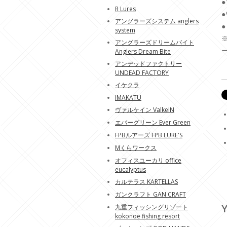
R Lures
アングラーズシステム anglers
system
アングラーズドリームバイト
Anglers Dream Bite
アンデッドファクトリー
UNDEAD FACTORY
イケクラ
IMAKATU
ヴァルケイン ValkeIN
エバーグリーン Ever Green
FPBルアーズ FPB LURE'S
Mくらワークス
オフィスユーカリ office
eucalyptus
カルテラス KARTELLAS
ガンクラフト GAN CRAFT
Y
九重フィッシングリゾート
kokonoe fishing resort