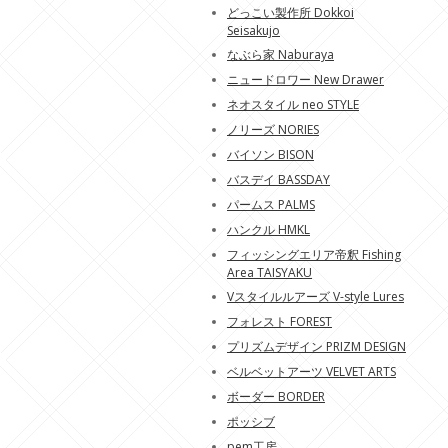
どっこい製作所 Dokkoi
Seisakujo
なぶら家 Naburaya
ニュードロワー New Drawer
ネオスタイル neo STYLE
ノリーズ NORIES
バイソン BISON
バスデイ BASSDAY
パームス PALMS
ハンクル HMKL
フィッシングエリア帝釈 Fishing
Area TAISYAKU
Vスタイルルアーズ V-style Lures
フォレスト FOREST
プリズムデザイン PRIZM DESIGN
ベルベットアーツ VELVET ARTS
ボーダー BORDER
ポッシブ
pem工房