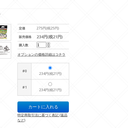
7
275円(税25円)
定価
234円(税21円)
販売価格
購入数
オプションの価格詳細はコチラ
#0
234円(税21円)
#1
234円(税21円)
特定商取引法に基づく表記 (返品
など)