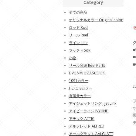
Category
全ての商品
オリジナルカラー Original color
ロッド Rod
1
リール Reel
ク
ライン Line
■
フック Hook
■
小物
■
リール関連 Reel Parts
DVD&本 DVD&BOOK
1091カラー
HERO'Sカラー
有頂天カラー
アイジェットリンク i Jet Link
アイビーライン IVYLINE
アチック ATTIC
アルフレッド ALFRED
アールグラット AALGLATT