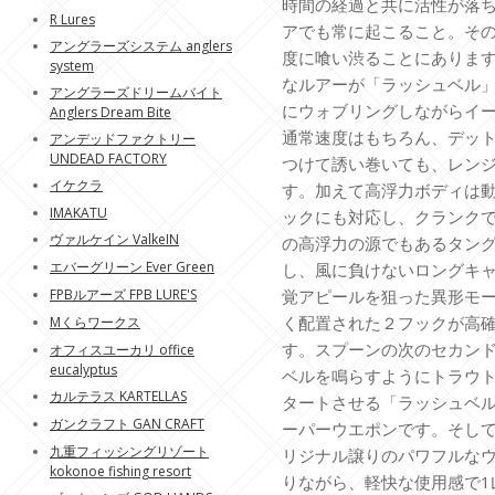
時間の経過と共に活性が落
R Lures
アでも常に起こること。そ
アングラーズシステム anglers
度に喰い渋ることにありま
system
なルアーが「ラッシュベル
アングラーズドリームバイト
にウォブリングしながらイ
Anglers Dream Bite
通常速度はもちろん、デッ
アンデッドファクトリー
UNDEAD FACTORY
つけて誘い巻いても、レン
イケクラ
す。加えて高浮力ボディは
IMAKATU
ックにも対応し、クランク
ヴァルケイン ValkeIN
の高浮力の源でもあるタン
エバーグリーン Ever Green
し、風に負けないロングキ
FPBルアーズ FPB LURE'S
覚アピールを狙った異形モ
く配置された２フックが高
Mくらワークス
す。スプーンの次のセカン
オフィスユーカリ office
eucalyptus
ベルを鳴らすようにトラウ
カルテラス KARTELLAS
タートさせる「ラッシュベ
ガンクラフト GAN CRAFT
ーパーウエポンです。そして2
九重フィッシングリゾート
リジナル譲りのパワフルな
kokonoe fishing resort
りながら、軽快な使用感で1