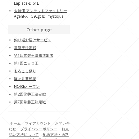
Laplace-D 61L
大特価 アンデッドファクトリー
Agent-XIII 59Lgt ID. mystique
Other page
釣り場お届けサービス
常磐王決定戦
第1回常磐王決勝進出者
第1回ニョロ王
もろこし祭り
醒ヶ井養鱒場
NOIKEオープン
第2回常磐王決定戦
第7回常磐王決定戦
ホーム
マイアカウント
お問い合
わせ
プライバシーポリシー
お支
払い方法について
配送方法・送料