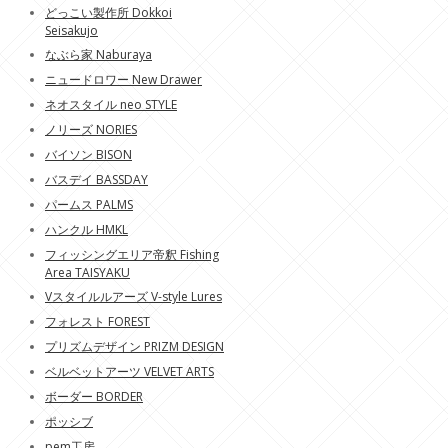
どっこい製作所 Dokkoi
Seisakujo
なぶら家 Naburaya
ニュードロワー New Drawer
ネオスタイル neo STYLE
ノリーズ NORIES
バイソン BISON
バスデイ BASSDAY
パームス PALMS
ハンクル HMKL
フィッシングエリア帝釈 Fishing
Area TAISYAKU
Vスタイルルアーズ V-style Lures
フォレスト FOREST
プリズムデザイン PRIZM DESIGN
ベルベットアーツ VELVET ARTS
ボーダー BORDER
ポッシブ
pem工房