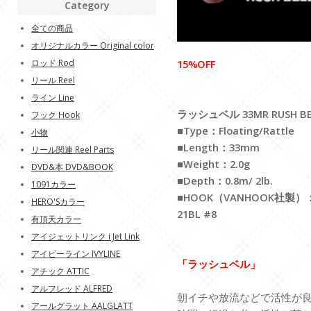
Category
全ての商品
オリジナルカラー Original color
ロッド Rod
15%OFF
リール Reel
ライン Line
ラッシュベル 33MR RUSH BE
フック Hook
■Type：Floating/Rattle
小物
■Length：33mm
リール関連 Reel Parts
■Weight：2.0g
DVD&本 DVD&BOOK
■Depth：0.8m/ 2lb.
1091カラー
■HOOK（VANHOOK社製）：
HERO'Sカラー
21BL #8
有頂天カラー
アイジェットリンク i Jet Link
アイビーライン IVYLINE
「ラッシュベル」
アチック ATTIC
アルフレッド ALFRED
朝イチや放流などで活性が
アールグラット AALGLATT