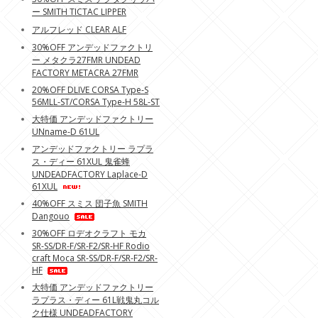
ー SMITH TICTAC LIPPER
アルフレッド CLEAR ALF
30%OFF アンデッドファクトリ
ー メタクラ27FMR UNDEAD
FACTORY METACRA 27FMR
20%OFF DLIVE CORSA Type-S
56MLL-ST/CORSA Type-H 58L-ST
大特価 アンデッドファクトリー
UNname-D 61UL
アンデッドファクトリー ラプラ
ス・ディー 61XUL 鬼雀蜂
UNDEADFACTORY Laplace-D
61XUL
40%OFF スミス 団子魚 SMITH
Dangouo
30%OFF ロデオクラフト モカ
SR-SS/DR-F/SR-F2/SR-HF Rodio
craft Moca SR-SS/DR-F/SR-F2/SR-
HF
大特価 アンデッドファクトリー
ラプラス・ディー 61L戦鬼丸コル
ク仕様 UNDEADFACTORY