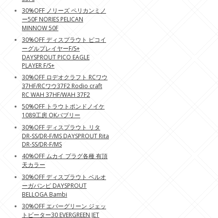
30%OFF ノリーズ ペリカンミノ
ー50F NORIES PELICAN
MINNOW 50F
30%OFF ディスプラウト ピコイ
ーグルプレイヤーF/S+
DAYSPROUT PICO EAGLE
PLAYER F/S+
30%OFF ロデオクラフト RCワウ
37HF/RCワウ37F2 Rodio craft
RC WAH 37HF/WAH 37F2
50%OFF トラウトポンドノイケ
1089工房 OKバブリー
30%OFF ディスプラウト リタ
DR-SS/DR-F/MS DAYSPROUT Rita
DR-SS/DR-F/MS
40%OFF ムカイ プラグ各種 有頂
天カラー
30%OFF ディスプラウト ベルオ
ーガバンピ DAYSPROUT
BELLOGA Bambi
30%OFF エバーグリーン ジェッ
トビーター30 EVERGREEN JET