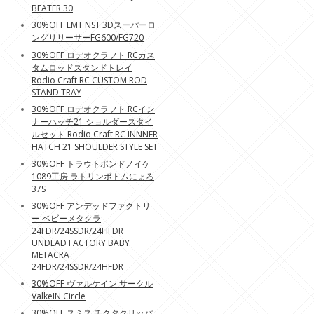
BEATER 30
30%OFF EMT NST 3Dスーパーロ
ングリリーサーFG600/FG720
30%OFF ロデオクラフト RCカス
タムロッドスタンドトレイ
Rodio Craft RC CUSTOM ROD
STAND TRAY
30%OFF ロデオクラフト RCイン
ナーハッチ21 ショルダースタイ
ルセット Rodio Craft RC INNNER
HATCH 21 SHOULDER STYLE SET
30%OFF トラウトポンドノイケ
1089工房 ラトリンボトムにょろ
37S
30%OFF アンデッドファクトリ
ー ベビーメタクラ
24FDR/24SSDR/24HFDR
UNDEAD FACTORY BABY
METACRA
24FDR/24SSDR/24HFDR
30%OFF ヴァルケイン サークル
ValkeIN Circle
30%OFF スミス チクタクリッパ