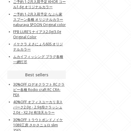
ご予約 1-2月入荷予定 KHOR コー
ル1.6g オリジナルカラー
ご予約 1-2月入荷予定 なぶら家
スプーン各種 オリジナルカラー
naburaya SPOON Original color
FPB LURE'S ナイアス2.0g/3.0g
Original Color
イケクラ えさにょろ60S オリジ
ナルカラー
ムカイフィッシング プラグ各種
一網打尽
Best sellers
30%OFF ロデオクラフト RCクラ
ピー各種 Rodio craft RC CRA-
PEA
40%OFF オフィスユーカリ Bス
パーク2.0g・2.9g/Bクラッシュ
2.0g・X2.3g 有頂天カラー
30%OFF トラウトポンドノイケ
1089工房 さかさニョロ slim
35FS