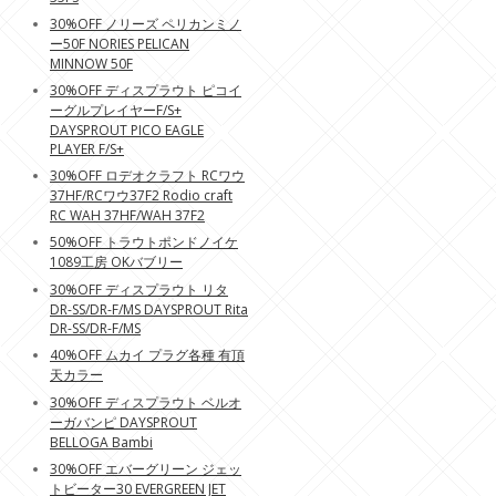
30%OFF ノリーズ ペリカンミノ
ー50F NORIES PELICAN
MINNOW 50F
30%OFF ディスプラウト ピコイ
ーグルプレイヤーF/S+
DAYSPROUT PICO EAGLE
PLAYER F/S+
30%OFF ロデオクラフト RCワウ
37HF/RCワウ37F2 Rodio craft
RC WAH 37HF/WAH 37F2
50%OFF トラウトポンドノイケ
1089工房 OKバブリー
30%OFF ディスプラウト リタ
DR-SS/DR-F/MS DAYSPROUT Rita
DR-SS/DR-F/MS
40%OFF ムカイ プラグ各種 有頂
天カラー
30%OFF ディスプラウト ベルオ
ーガバンピ DAYSPROUT
BELLOGA Bambi
30%OFF エバーグリーン ジェッ
トビーター30 EVERGREEN JET