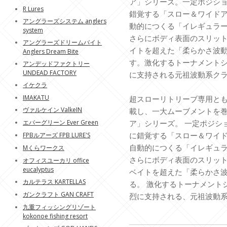
ア」シリーズ。一定ポジシ
R Lures
錯覚する「スロー＆ワイド
アングラーズシステム anglers
動的につくる「イレギュラ
system
さらにボディ表面のスリッ
アングラーズドリームバイト
イトを超えた「柔らかさ波
Anglers Dream Bite
す。激化するトーナメント
アンデッドファクトリー
UNDEAD FACTORY
に支持される元祖波動系ク
イケクラ
IMAKATU
超スローリトリーブ専用と
ヴァルケイン ValkeIN
載し、一大ムーブメントを
エバーグリーン Ever Green
ア」シリーズ。 一定ポジシ
に錯覚する「スロー＆ワイ
FPBルアーズ FPB LURE'S
自動的につくる「イレギュ
Mくらワークス
さらにボディ表面のスリッ
オフィスユーカリ office
eucalyptus
ベイトを超えた「柔らかさ
カルテラス KARTELLAS
る。 激化するトーナメント
ガンクラフト GAN CRAFT
烈に支持される、元祖波動
九重フィッシングリゾート
kokonoe fishing resort