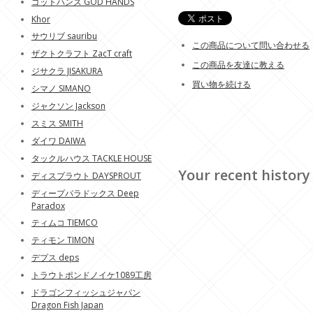
ゴットハンズ GOD HANDS
Khor
サウリブ sauribu
この商品について問い合わせる
ザクトクラフト ZacT craft
この商品を友達に教える
ジサクラ JISAKURA
買い物を続ける
シマノ SIMANO
ジャクソン Jackson
スミス SMITH
ダイワ DAIWA
タックルハウス TACKLE HOUSE
Your recent history
ディスプラウト DAYSPROUT
ディープパラドックス Deep
Paradox
ティムコ TIEMCO
ティモン TIMON
デプス deps
トラウトポンドノイケ1089工房
ドラゴンフィッシュジャパン
Dragon Fish Japan