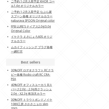
ご予約 1-2月入荷予定 KHOR コー
ル1.6g オリジナルカラー
ご予約 1-2月入荷予定 なぶら家
スプーン各種 オリジナルカラー
naburaya SPOON Original color
FPB LURE'S ナイアス2.0g/3.0g
Original Color
イケクラ えさにょろ60S オリジ
ナルカラー
ムカイフィッシング プラグ各種
一網打尽
Best sellers
30%OFF ロデオクラフト RCクラ
ピー各種 Rodio craft RC CRA-
PEA
40%OFF オフィスユーカリ Bス
パーク2.0g・2.9g/Bクラッシュ
2.0g・X2.3g 有頂天カラー
30%OFF トラウトポンドノイケ
1089工房 さかさニョロ slim
35FS