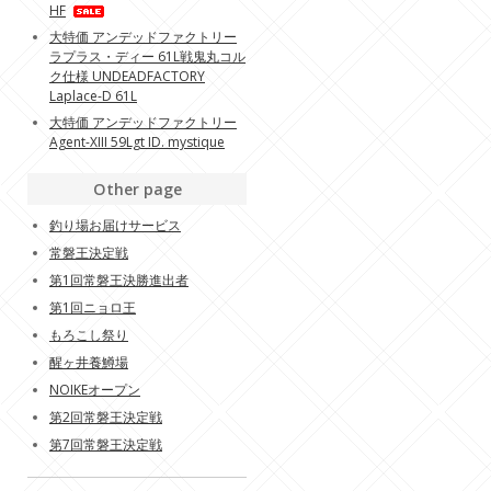
HF
大特価 アンデッドファクトリー
ラプラス・ディー 61L戦鬼丸コル
ク仕様 UNDEADFACTORY
Laplace-D 61L
大特価 アンデッドファクトリー
Agent-XIII 59Lgt ID. mystique
Other page
釣り場お届けサービス
常磐王決定戦
第1回常磐王決勝進出者
第1回ニョロ王
もろこし祭り
醒ヶ井養鱒場
NOIKEオープン
第2回常磐王決定戦
第7回常磐王決定戦