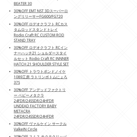
BEATER 30
30%OFF EMT NST 3Dスーパーロ
ングリリーサーFG600/FG720
30%OFF ロデオクラフト RCカス
タムロッドスタンドトレイ
Rodio Craft RC CUSTOM ROD
STAND TRAY
30%OFF ロデオクラフト RCイン
ナーハッチ21 ショルダースタイ
ルセット Rodio Craft RC INNNER
HATCH 21 SHOULDER STYLE SET
30%OFF トラウトポンドノイケ
1089工房 ラトリンボトムにょろ
37S
30%OFF アンデッドファクトリ
ー ベビーメタクラ
24FDR/24SSDR/24HFDR
UNDEAD FACTORY BABY
METACRA
24FDR/24SSDR/24HFDR
30%OFF ヴァルケイン サークル
ValkeIN Circle
30%OFF スミス チクタクリッパ