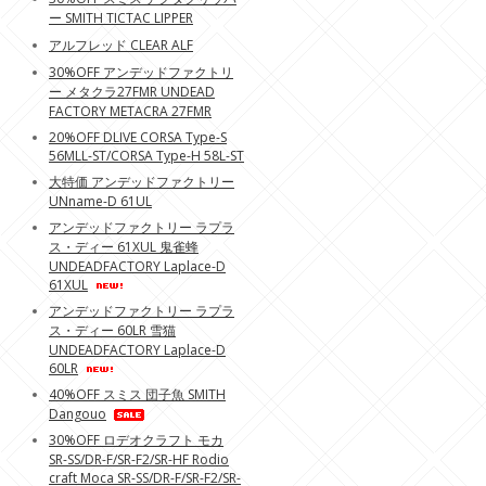
ー SMITH TICTAC LIPPER
アルフレッド CLEAR ALF
30%OFF アンデッドファクトリ
ー メタクラ27FMR UNDEAD
FACTORY METACRA 27FMR
20%OFF DLIVE CORSA Type-S
56MLL-ST/CORSA Type-H 58L-ST
大特価 アンデッドファクトリー
UNname-D 61UL
アンデッドファクトリー ラプラ
ス・ディー 61XUL 鬼雀蜂
UNDEADFACTORY Laplace-D
61XUL
アンデッドファクトリー ラプラ
ス・ディー 60LR 雪猫
UNDEADFACTORY Laplace-D
60LR
40%OFF スミス 団子魚 SMITH
Dangouo
30%OFF ロデオクラフト モカ
SR-SS/DR-F/SR-F2/SR-HF Rodio
craft Moca SR-SS/DR-F/SR-F2/SR-