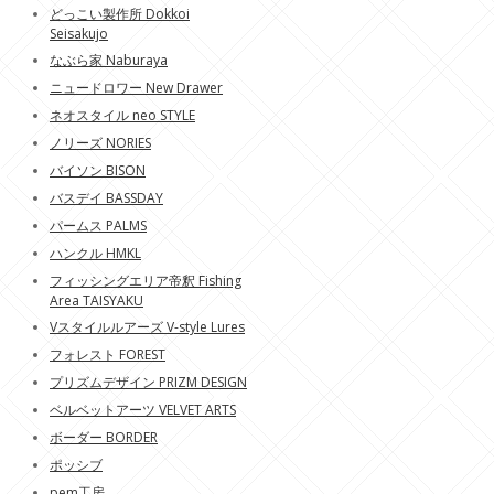
どっこい製作所 Dokkoi
Seisakujo
なぶら家 Naburaya
ニュードロワー New Drawer
ネオスタイル neo STYLE
ノリーズ NORIES
バイソン BISON
バスデイ BASSDAY
パームス PALMS
ハンクル HMKL
フィッシングエリア帝釈 Fishing
Area TAISYAKU
Vスタイルルアーズ V-style Lures
フォレスト FOREST
プリズムデザイン PRIZM DESIGN
ベルベットアーツ VELVET ARTS
ボーダー BORDER
ポッシブ
pem工房