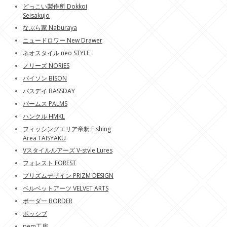
どっこい製作所 Dokkoi
Seisakujo
なぶら家 Naburaya
ニュードロワー New Drawer
ネオスタイル neo STYLE
ノリーズ NORIES
バイソン BISON
バスデイ BASSDAY
パームス PALMS
ハンクル HMKL
フィッシングエリア帝釈 Fishing
Area TAISYAKU
Vスタイルルアーズ V-style Lures
フォレスト FOREST
プリズムデザイン PRIZM DESIGN
ベルベットアーツ VELVET ARTS
ボーダー BORDER
ポッシブ
pem工房