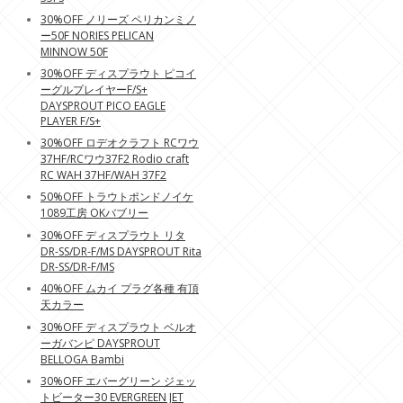
30%OFF ノリーズ ペリカンミノ
ー50F NORIES PELICAN
MINNOW 50F
30%OFF ディスプラウト ピコイ
ーグルプレイヤーF/S+
DAYSPROUT PICO EAGLE
PLAYER F/S+
30%OFF ロデオクラフト RCワウ
37HF/RCワウ37F2 Rodio craft
RC WAH 37HF/WAH 37F2
50%OFF トラウトポンドノイケ
1089工房 OKバブリー
30%OFF ディスプラウト リタ
DR-SS/DR-F/MS DAYSPROUT Rita
DR-SS/DR-F/MS
40%OFF ムカイ プラグ各種 有頂
天カラー
30%OFF ディスプラウト ベルオ
ーガバンピ DAYSPROUT
BELLOGA Bambi
30%OFF エバーグリーン ジェッ
トビーター30 EVERGREEN JET