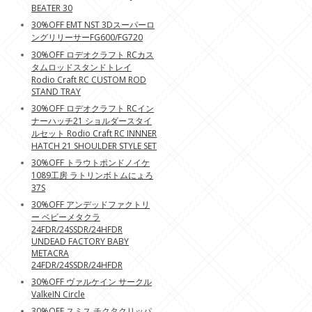
BEATER 30
30%OFF EMT NST 3Dスーパーロ
ングリリーサーFG600/FG720
30%OFF ロデオクラフト RCカス
タムロッドスタンドトレイ
Rodio Craft RC CUSTOM ROD
STAND TRAY
30%OFF ロデオクラフト RCイン
ナーハッチ21 ショルダースタイ
ルセット Rodio Craft RC INNNER
HATCH 21 SHOULDER STYLE SET
30%OFF トラウトポンドノイケ
1089工房 ラトリンボトムにょろ
37S
30%OFF アンデッドファクトリ
ー ベビーメタクラ
24FDR/24SSDR/24HFDR
UNDEAD FACTORY BABY
METACRA
24FDR/24SSDR/24HFDR
30%OFF ヴァルケイン サークル
ValkeIN Circle
30%OFF スミス チクタクリッパ