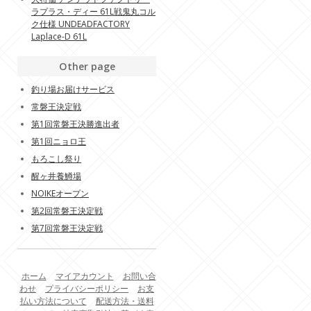
ラプラス・ディー 61L戦鬼丸コル
ク仕様 UNDEADFACTORY
Laplace-D 61L
Other page
釣り場お届けサービス
常磐王決定戦
第1回常磐王決勝進出者
第1回ニョロ王
もろこし祭り
醒ヶ井養鱒場
NOIKEオープン
第2回常磐王決定戦
第7回常磐王決定戦
ホーム
マイアカウント
お問い合
わせ
プライバシーポリシー
お支
払い方法について
配送方法・送料