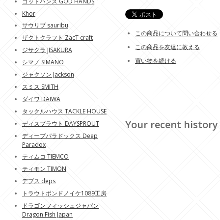
ゴットハンズ GOD HANDS
Khor
サウリブ sauribu
この商品について問い合わせる
ザクトクラフト ZacT craft
この商品を友達に教える
ジサクラ JISAKURA
買い物を続ける
シマノ SIMANO
ジャクソン Jackson
スミス SMITH
ダイワ DAIWA
タックルハウス TACKLE HOUSE
Your recent history
ディスプラウト DAYSPROUT
ディープパラドックス Deep
Paradox
ティムコ TIEMCO
ティモン TIMON
デプス deps
トラウトポンドノイケ1089工房
ドラゴンフィッシュジャパン
Dragon Fish Japan