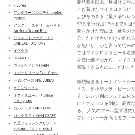
開発着手以来、足掛け３年
R Lures
こぎ着けたマイクロクラピ
アングラーズシステム anglers
よびその直下（最大潜行レン
system
SRと潜行深度1.5mまでを
アングラーズドリームバイト
間をかけた理由は、通常の
Anglers Dream Bite
分。ただ小さいだけで釣れ
アンデッドファクトリー
UNDEAD FACTORY
が無いし、かと言って従来
イケクラ
てはマイクロクラピーを名
IMAKATU
を受け継ぎながら、マイク
ヴァルケイン ValkeIN
表現できるものにこだわっ
エバーグリーン Ever Green
FPBルアーズ FPB LURE'S
熾烈極まるトーナメントシ
Mくらワークス
する、超小型クラ・ピーシリ
オフィスユーカリ office
く、レンジ別のシステム化
eucalyptus
にアクションを刻む、高度
カルテラス KARTELLAS
る。 人気のプール型管理釣
ガンクラフト GAN CRAFT
プレッシャーが高まるフィ
九重フィッシングリゾート
kokonoe fishing resort