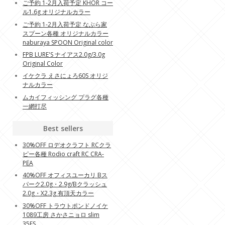
ご予約 1-2月入荷予定 KHOR コー
ル1.6g オリジナルカラー
ご予約 1-2月入荷予定 なぶら家
スプーン各種 オリジナルカラー
naburaya SPOON Original color
FPB LURE'S ナイアス2.0g/3.0g
Original Color
イケクラ えさにょろ60S オリジ
ナルカラー
ムカイフィッシング プラグ各種
一網打尽
Best sellers
30%OFF ロデオクラフト RCクラ
ピー各種 Rodio craft RC CRA-
PEA
40%OFF オフィスユーカリ Bス
パーク2.0g・2.9g/Bクラッシュ
2.0g・X2.3g 有頂天カラー
30%OFF トラウトポンドノイケ
1089工房 さかさニョロ slim
35FS