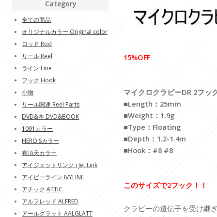
Category
全ての商品
オリジナルカラー Original color
ロッド Rod
リール Reel
15%OFF
ライン Line
フック Hook
マイクロクラピーDR 2フック Mi
小物
■Length：25mm
リール関連 Reel Parts
■Weight：1.9g
DVD&本 DVD&BOOK
■Type：Floating
1091カラー
■Depth：1.2-1.4m
HERO'Sカラー
■Hook：#8 #8
有頂天カラー
アイジェットリンク i Jet Link
アイビーライン IVYLINE
このサイズで2フック！！
アチック ATTIC
アルフレッド ALFRED
クラピーの遺伝子を受け継
アールグラット AALGLATT