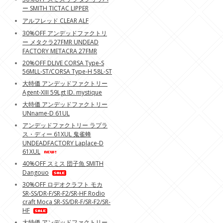
ー SMITH TICTAC LIPPER
アルフレッド CLEAR ALF
30%OFF アンデッドファクトリ
ー メタクラ27FMR UNDEAD
FACTORY METACRA 27FMR
20%OFF DLIVE CORSA Type-S
56MLL-ST/CORSA Type-H 58L-ST
大特価 アンデッドファクトリー
Agent-XIII 59Lgt ID. mystique
大特価 アンデッドファクトリー
UNname-D 61UL
アンデッドファクトリー ラプラ
ス・ディー 61XUL 鬼雀蜂
UNDEADFACTORY Laplace-D
61XUL
40%OFF スミス 団子魚 SMITH
Dangouo
30%OFF ロデオクラフト モカ
SR-SS/DR-F/SR-F2/SR-HF Rodio
craft Moca SR-SS/DR-F/SR-F2/SR-
HF
大特価 アンデッドファクトリー