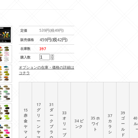
539円(税49円)
定価
459円(税42円)
販売価格
在庫数
397
購入数
オプションの在庫・価格の詳細は
コチラ
17
31
グ
ダ
15
33
39
赤
リ
ー
37
オ
35 ホ
ゴ
40
金
ー
ク
34 ピ
カ
リ
ワイ
ー
ル
ヤ
ン
ブ
ンク
ラ
ー
ト
ル
マ
ヤ
ラ
シ
ブ
ド
メ
マ
ウ