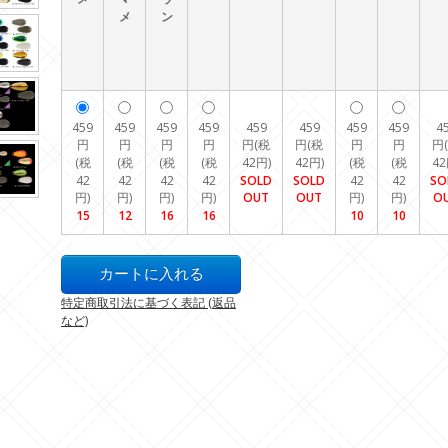
メ
ン
459
459
459
459
459
459
459
459
4
円
円
円
円
円(税
円(税
円
円
円
(税
(税
(税
(税
42円)
42円)
(税
(税
42
42
42
42
42
SOLD
SOLD
42
42
SO
円)
円)
円)
円)
OUT
OUT
円)
円)
O
15
12
16
16
10
10
特定商取引法に基づく表記 (返品
など)