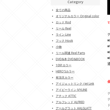
Category
全ての商品
オリジナルカラー Original color
ロッド Rod
1
リール Reel
テ
ライン Line
■
フック Hook
■
小物
■
リール関連 Reel Parts
■
DVD&本 DVD&BOOK
1091カラー
HERO'Sカラー
有頂天カラー
アイジェットリンク i Jet Link
アイビーライン IVYLINE
アチック ATTIC
アルフレッド ALFRED
アールグラット AALGLATT