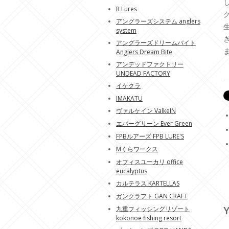
R Lures
アングラーズシステム anglers
system
アングラーズドリームバイト
Anglers Dream Bite
アンデッドファクトリー
UNDEAD FACTORY
イケクラ
IMAKATU
ヴァルケイン ValkeIN
エバーグリーン Ever Green
FPBルアーズ FPB LURE'S
Mくらワークス
オフィスユーカリ office
eucalyptus
カルテラス KARTELLAS
ガンクラフト GAN CRAFT
Y
九重フィッシングリゾート
kokonoe fishing resort