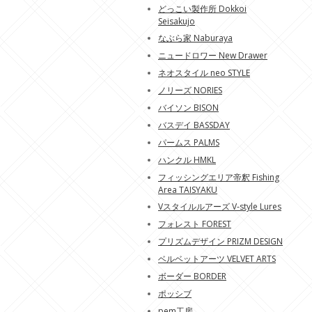
どっこい製作所 Dokkoi
Seisakujo
なぶら家 Naburaya
ニュードロワー New Drawer
ネオスタイル neo STYLE
ノリーズ NORIES
バイソン BISON
バスデイ BASSDAY
パームス PALMS
ハンクル HMKL
フィッシングエリア帝釈 Fishing
Area TAISYAKU
Vスタイルルアーズ V-style Lures
フォレスト FOREST
プリズムデザイン PRIZM DESIGN
ベルベットアーツ VELVET ARTS
ボーダー BORDER
ポッシブ
pem工房