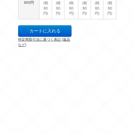
800円
(税
(税
(税
(税
(税
(税
80
80
80
80
80
80
円)
円)
円)
円)
円)
円)
特定商取引法に基づく表記 (返品
など)