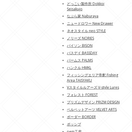
どっこい製作所 Dokkoi
Seisakujo
なぶら家 Naburaya
ニュードロワー New Drawer
ネオスタイル neo STYLE
ノリーズ NORIES
バイソン BISON
バスデイ BASSDAY
パームス PALMS
ハンクル HMKL
フィッシングエリア帝釈 Fishing
Area TAISYAKU
Vスタイルルアーズ V-style Lures
フォレスト FOREST
プリズムデザイン PRIZM DESIGN
ベルベットアーツ VELVET ARTS
ボーダー BORDER
ポッシブ
pem工房