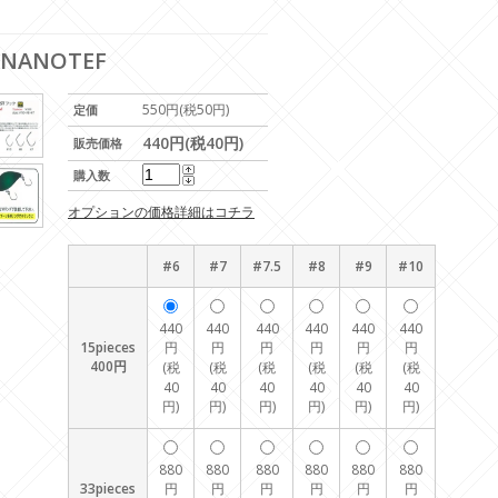
 NANOTEF
550円(税50円)
定価
440円(税40円)
販売価格
購入数
オプションの価格詳細はコチラ
#6
#7
#7.5
#8
#9
#10
440
440
440
440
440
440
15pieces
円
円
円
円
円
円
400円
(税
(税
(税
(税
(税
(税
40
40
40
40
40
40
円)
円)
円)
円)
円)
円)
880
880
880
880
880
880
33pieces
円
円
円
円
円
円