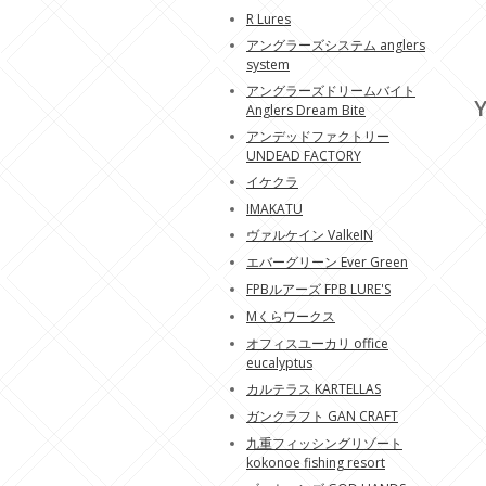
R Lures
アングラーズシステム anglers
system
アングラーズドリームバイト
Y
Anglers Dream Bite
アンデッドファクトリー
UNDEAD FACTORY
イケクラ
IMAKATU
ヴァルケイン ValkeIN
エバーグリーン Ever Green
FPBルアーズ FPB LURE'S
Mくらワークス
オフィスユーカリ office
eucalyptus
カルテラス KARTELLAS
ガンクラフト GAN CRAFT
九重フィッシングリゾート
kokonoe fishing resort