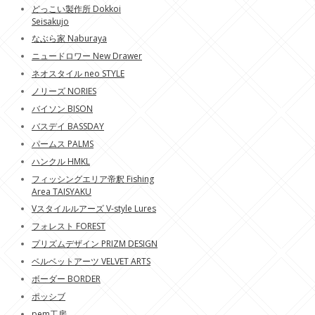
どっこい製作所 Dokkoi
Seisakujo
なぶら家 Naburaya
ニュードロワー New Drawer
ネオスタイル neo STYLE
ノリーズ NORIES
バイソン BISON
バスデイ BASSDAY
パームス PALMS
ハンクル HMKL
フィッシングエリア帝釈 Fishing
Area TAISYAKU
Vスタイルルアーズ V-style Lures
フォレスト FOREST
プリズムデザイン PRIZM DESIGN
ベルベットアーツ VELVET ARTS
ボーダー BORDER
ポッシブ
pem工房