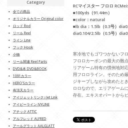
Category
RCマイスター フロロ RCMeist
全ての商品
■100yds（91.44m）
オリジナルカラー Original color
■color：natural
ロッド Rod
■lb dia：1.5lb（0.3号）dia0
dia0.104/2.5lb（0.5号）dia0
リール Reel
ライン Line
フック Hook
寒冷地でもゴワつかないフ
小物
フロロカーボンの最大の難
リール関連 Reel Parts
リアゲーム特有の慣例地対
DVD&本 DVD&BOOK
用フロロライン。そのため
1091カラー
ジキープしながら攻めたと
HERO'Sカラー
ロロなので、エリアゲーム
有頂天カラー
存在。エキスオパートから
アイジェットリンク i Jet Link
アイビーライン IVYLINE
アチック ATTIC
アルフレッド ALFRED
アールグラット AALGLATT