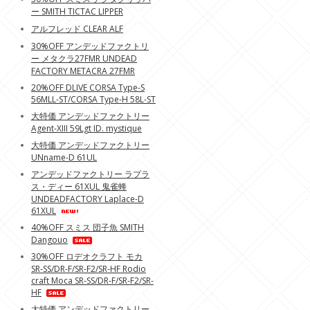
ー SMITH TICTAC LIPPER
アルフレッド CLEAR ALF
30%OFF アンデッドファクトリ
ー メタクラ27FMR UNDEAD
FACTORY METACRA 27FMR
20%OFF DLIVE CORSA Type-S
56MLL-ST/CORSA Type-H 58L-ST
大特価 アンデッドファクトリー
Agent-XIII 59Lgt ID. mystique
大特価 アンデッドファクトリー
UNname-D 61UL
アンデッドファクトリー ラプラ
ス・ディー 61XUL 鬼雀蜂
UNDEADFACTORY Laplace-D
61XUL
40%OFF スミス 団子魚 SMITH
Dangouo
30%OFF ロデオクラフト モカ
SR-SS/DR-F/SR-F2/SR-HF Rodio
craft Moca SR-SS/DR-F/SR-F2/SR-
HF
大特価 アンデッドファクトリー