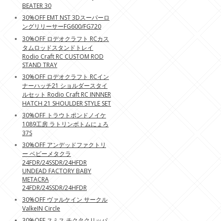
BEATER 30
30%OFF EMT NST 3Dスーパーロ
ングリリーサーFG600/FG720
30%OFF ロデオクラフト RCカス
タムロッドスタンドトレイ
Rodio Craft RC CUSTOM ROD
STAND TRAY
30%OFF ロデオクラフト RCイン
ナーハッチ21 ショルダースタイ
ルセット Rodio Craft RC INNNER
HATCH 21 SHOULDER STYLE SET
30%OFF トラウトポンドノイケ
1089工房 ラトリンボトムにょろ
37S
30%OFF アンデッドファクトリ
ー ベビーメタクラ
24FDR/24SSDR/24HFDR
UNDEAD FACTORY BABY
METACRA
24FDR/24SSDR/24HFDR
30%OFF ヴァルケイン サークル
ValkeIN Circle
30%OFF スミス チクタクリッパ