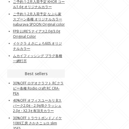
ご予約 1-2月入荷予定 KHOR コー
ル1.6g オリジナルカラー
ご予約 1-2月入荷予定 なぶら家
スプーン各種 オリジナルカラー
naburaya SPOON Original color
FPB LURE'S ナイアス2.0g/3.0g
Original Color
イケクラ えさにょろ60S オリジ
ナルカラー
ムカイフィッシング プラグ各種
一網打尽
Best sellers
30%OFF ロデオクラフト RCクラ
ピー各種 Rodio craft RC CRA-
PEA
40%OFF オフィスユーカリ Bス
パーク2.0g・2.9g/Bクラッシュ
2.0g・X2.3g 有頂天カラー
30%OFF トラウトポンドノイケ
1089工房 さかさニョロ slim
35FS