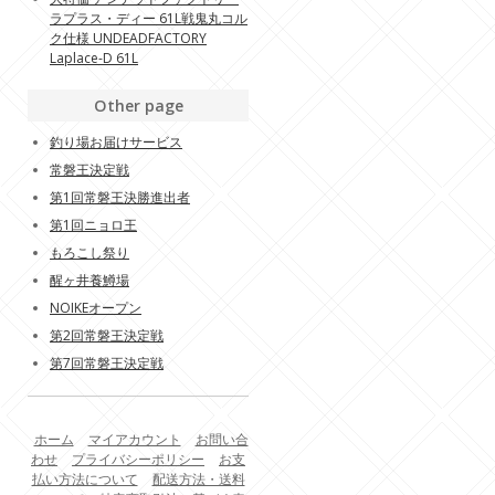
ラプラス・ディー 61L戦鬼丸コル
ク仕様 UNDEADFACTORY
Laplace-D 61L
Other page
釣り場お届けサービス
常磐王決定戦
第1回常磐王決勝進出者
第1回ニョロ王
もろこし祭り
醒ヶ井養鱒場
NOIKEオープン
第2回常磐王決定戦
第7回常磐王決定戦
ホーム
マイアカウント
お問い合
わせ
プライバシーポリシー
お支
払い方法について
配送方法・送料