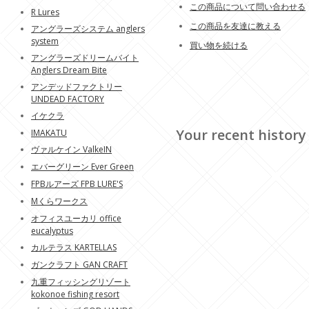
この商品について問い合わせる
R Lures
この商品を友達に教える
アングラーズシステム anglers
system
買い物を続ける
アングラーズドリームバイト
Anglers Dream Bite
アンデッドファクトリー
UNDEAD FACTORY
イケクラ
Your recent history
IMAKATU
ヴァルケイン ValkeIN
エバーグリーン Ever Green
FPBルアーズ FPB LURE'S
Mくらワークス
オフィスユーカリ office
eucalyptus
カルテラス KARTELLAS
ガンクラフト GAN CRAFT
九重フィッシングリゾート
kokonoe fishing resort