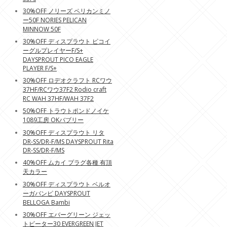
30%OFF ノリーズ ペリカンミノ
ー50F NORIES PELICAN
MINNOW 50F
30%OFF ディスプラウト ピコイ
ーグルプレイヤーF/S+
DAYSPROUT PICO EAGLE
PLAYER F/S+
30%OFF ロデオクラフト RCワウ
37HF/RCワウ37F2 Rodio craft
RC WAH 37HF/WAH 37F2
50%OFF トラウトポンドノイケ
1089工房 OKバブリー
30%OFF ディスプラウト リタ
DR-SS/DR-F/MS DAYSPROUT Rita
DR-SS/DR-F/MS
40%OFF ムカイ プラグ各種 有頂
天カラー
30%OFF ディスプラウト ベルオ
ーガバンピ DAYSPROUT
BELLOGA Bambi
30%OFF エバーグリーン ジェッ
トビーター30 EVERGREEN JET