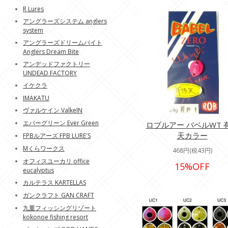
R Lures
アングラーズシステム anglers
system
アングラーズドリームバイト
Anglers Dream Bite
アンデッドファクトリー
UNDEAD FACTORY
イケクラ
IMAKATU
ヴァルケイン ValkeIN
エバーグリーン Ever Green
ロブルアー バベルWT 
天カラー
FPBルアーズ FPB LURE'S
Mくらワークス
468円(税43円)
オフィスユーカリ office
15%OFF
eucalyptus
カルテラス KARTELLAS
ガンクラフト GAN CRAFT
九重フィッシングリゾート
kokonoe fishing resort