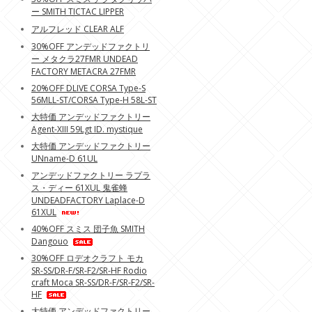
ー SMITH TICTAC LIPPER
アルフレッド CLEAR ALF
30%OFF アンデッドファクトリ
ー メタクラ27FMR UNDEAD
FACTORY METACRA 27FMR
20%OFF DLIVE CORSA Type-S
56MLL-ST/CORSA Type-H 58L-ST
大特価 アンデッドファクトリー
Agent-XIII 59Lgt ID. mystique
大特価 アンデッドファクトリー
UNname-D 61UL
アンデッドファクトリー ラプラ
ス・ディー 61XUL 鬼雀蜂
UNDEADFACTORY Laplace-D
61XUL
40%OFF スミス 団子魚 SMITH
Dangouo
30%OFF ロデオクラフト モカ
SR-SS/DR-F/SR-F2/SR-HF Rodio
craft Moca SR-SS/DR-F/SR-F2/SR-
HF
大特価 アンデッドファクトリー