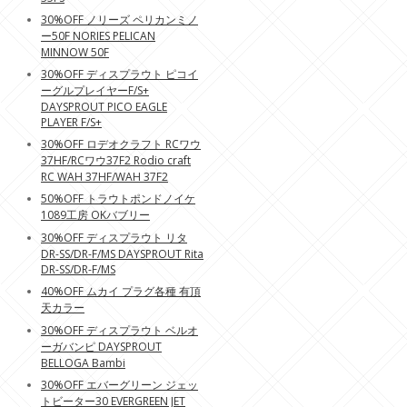
30%OFF ノリーズ ペリカンミノ
ー50F NORIES PELICAN
MINNOW 50F
30%OFF ディスプラウト ピコイ
ーグルプレイヤーF/S+
DAYSPROUT PICO EAGLE
PLAYER F/S+
30%OFF ロデオクラフト RCワウ
37HF/RCワウ37F2 Rodio craft
RC WAH 37HF/WAH 37F2
50%OFF トラウトポンドノイケ
1089工房 OKバブリー
30%OFF ディスプラウト リタ
DR-SS/DR-F/MS DAYSPROUT Rita
DR-SS/DR-F/MS
40%OFF ムカイ プラグ各種 有頂
天カラー
30%OFF ディスプラウト ベルオ
ーガバンピ DAYSPROUT
BELLOGA Bambi
30%OFF エバーグリーン ジェッ
トビーター30 EVERGREEN JET