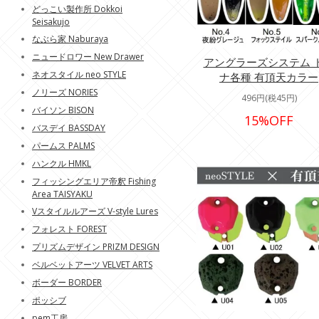
どっこい製作所 Dokkoi
Seisakujo
なぶら家 Naburaya
ニュードロワー New Drawer
アングラーズシステム 
ネオスタイル neo STYLE
ナ各種 有頂天カラー
ノリーズ NORIES
496円(税45円)
バイソン BISON
15%OFF
バスデイ BASSDAY
パームス PALMS
ハンクル HMKL
フィッシングエリア帝釈 Fishing
Area TAISYAKU
Vスタイルルアーズ V-style Lures
フォレスト FOREST
プリズムデザイン PRIZM DESIGN
ベルベットアーツ VELVET ARTS
ボーダー BORDER
ポッシブ
pem工房