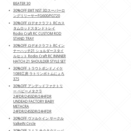
BEATER 30
30%OFF EMT NST 3Dスーパーロ
ングリリーサーFG600/FG720
30%OFF ロデオクラフト RCカス
タムロッドスタンドトレイ
Rodio Craft RC CUSTOM ROD
STAND TRAY
30%OFF ロデオクラフト RCイン
ナーハッチ21 ショルダースタイ
ルセット Rodio Craft RC INNNER
HATCH 21 SHOULDER STYLE SET
30%OFF トラウトポンドノイケ
1089工房 ラトリンボトムにょろ
37S
30%OFF アンデッドファクトリ
ー ベビーメタクラ
24FDR/24SSDR/24HFDR
UNDEAD FACTORY BABY
METACRA
24FDR/24SSDR/24HFDR
30%OFF ヴァルケイン サークル
ValkeIN Circle
30%OFF スミス チクタクリッパ