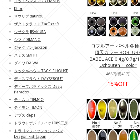
ゴットハンズ GOD HANDS
Khor
サウリブ sauribu
ザクトクラフト ZacT craft
ジサクラ JISAKURA
シマノ SIMANO
ロブルアー バベル各種
ジャクソン Jackson
頂天カラー ROBLUR
スミス SMITH
BABEL ACE 0.4g/0.7g/1
ダイワ DAIWA
Uchouten color
タックルハウス TACKLE HOUSE
468円(税43円)
ディスプラウト DAYSPROUT
15%OFF
ディープパラドックス Deep
Paradox
ティムコ TIEMCO
ティモン TIMON
デプス deps
トラウトポンドノイケ1089工房
ドラゴンフィッシュジャパン
Dragon Fish Japan