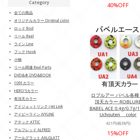
Category
40%OFF
全ての商品
オリジナルカラー Original color
ロッド Rod
リール Reel
ライン Line
フック Hook
小物
リール関連 Reel Parts
DVD&本 DVD&BOOK
1091カラー
HERO'Sカラー
ロブルアー バベル各種
有頂天カラー
頂天カラー ROBLUR
アイジェットリンク i Jet Link
BABEL ACE 0.4g/0.7g/1
Uchouten color
アイビーライン IVYLINE
アチック ATTIC
421円(税38円)
アルフレッド ALFRED
15%OFF
アールグラット AALGLATT