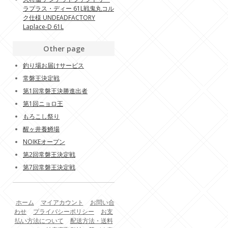
ラプラス・ディー 61L戦鬼丸コル
ク仕様 UNDEADFACTORY
Laplace-D 61L
Other page
釣り場お届けサービス
常磐王決定戦
第1回常磐王決勝進出者
第1回ニョロ王
もろこし祭り
醒ヶ井養鱒場
NOIKEオープン
第2回常磐王決定戦
第7回常磐王決定戦
ホーム
マイアカウント
お問い合
わせ
プライバシーポリシー
お支
払い方法について
配送方法・送料