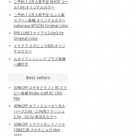
ご予約 1-2月入荷予定 KHOR コー
ル1.6g オリジナルカラー
ご予約 1-2月入荷予定 なぶら家
スプーン各種 オリジナルカラー
naburaya SPOON Original color
FPB LURE'S ナイアス2.0g/3.0g
Original Color
イケクラ えさにょろ60S オリジ
ナルカラー
ムカイフィッシング プラグ各種
一網打尽
Best sellers
30%OFF ロデオクラフト RCクラ
ピー各種 Rodio craft RC CRA-
PEA
40%OFF オフィスユーカリ Bス
パーク2.0g・2.9g/Bクラッシュ
2.0g・X2.3g 有頂天カラー
30%OFF トラウトポンドノイケ
1089工房 さかさニョロ slim
35FS