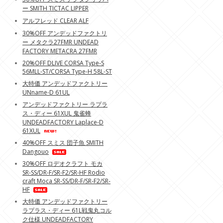
ー SMITH TICTAC LIPPER
アルフレッド CLEAR ALF
30%OFF アンデッドファクトリ
ー メタクラ27FMR UNDEAD
FACTORY METACRA 27FMR
20%OFF DLIVE CORSA Type-S
56MLL-ST/CORSA Type-H 58L-ST
大特価 アンデッドファクトリー
UNname-D 61UL
アンデッドファクトリー ラプラ
ス・ディー 61XUL 鬼雀蜂
UNDEADFACTORY Laplace-D
61XUL
40%OFF スミス 団子魚 SMITH
Dangouo
30%OFF ロデオクラフト モカ
SR-SS/DR-F/SR-F2/SR-HF Rodio
craft Moca SR-SS/DR-F/SR-F2/SR-
HF
大特価 アンデッドファクトリー
ラプラス・ディー 61L戦鬼丸コル
ク仕様 UNDEADFACTORY