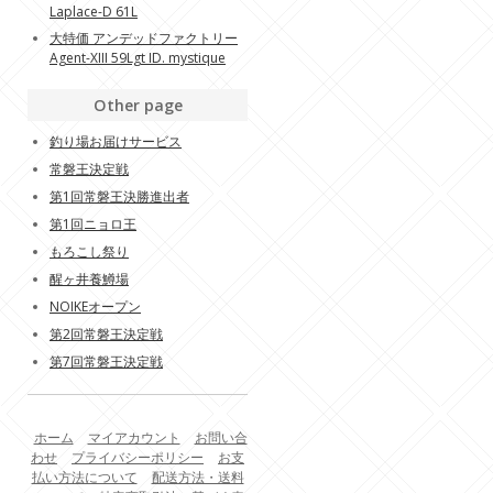
Laplace-D 61L
大特価 アンデッドファクトリー
Agent-XIII 59Lgt ID. mystique
Other page
釣り場お届けサービス
常磐王決定戦
第1回常磐王決勝進出者
第1回ニョロ王
もろこし祭り
醒ヶ井養鱒場
NOIKEオープン
第2回常磐王決定戦
第7回常磐王決定戦
ホーム
マイアカウント
お問い合
わせ
プライバシーポリシー
お支
払い方法について
配送方法・送料