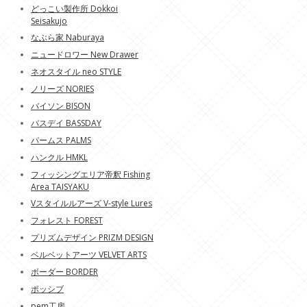
どっこい製作所 Dokkoi
Seisakujo
なぶら家 Naburaya
ニュードロワー New Drawer
ネオスタイル neo STYLE
ノリーズ NORIES
バイソン BISON
バスデイ BASSDAY
パームス PALMS
ハンクル HMKL
フィッシングエリア帝釈 Fishing
Area TAISYAKU
Vスタイルルアーズ V-style Lures
フォレスト FOREST
プリズムデザイン PRIZM DESIGN
ベルベットアーツ VELVET ARTS
ボーダー BORDER
ポッシブ
pem工房