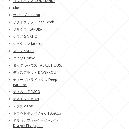
ゴットハンズ GOD HANDS
Khor
サウリブ sauribu
ザクトクラフト ZacT craft
ジサクラ JISAKURA
シマノ SIMANO
ジャクソン Jackson
スミス SMITH
ダイワ DAIWA
タックルハウス TACKLE HOUSE
ディスプラウト DAYSPROUT
ディープパラドックス Deep
Paradox
ティムコ TIEMCO
ティモン TIMON
デプス deps
トラウトポンドノイケ1089工房
ドラゴンフィッシュジャパン
Dragon Fish Japan