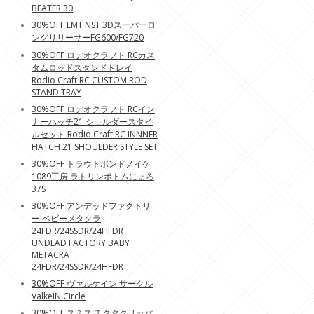
BEATER 30
30%OFF EMT NST 3Dスーパーロ
ングリリーサーFG600/FG720
30%OFF ロデオクラフト RCカス
タムロッドスタンドトレイ
Rodio Craft RC CUSTOM ROD
STAND TRAY
30%OFF ロデオクラフト RCイン
ナーハッチ21 ショルダースタイ
ルセット Rodio Craft RC INNNER
HATCH 21 SHOULDER STYLE SET
30%OFF トラウトポンドノイケ
1089工房 ラトリンボトムにょろ
37S
30%OFF アンデッドファクトリ
ー ベビーメタクラ
24FDR/24SSDR/24HFDR
UNDEAD FACTORY BABY
METACRA
24FDR/24SSDR/24HFDR
30%OFF ヴァルケイン サークル
ValkeIN Circle
30%OFF スミス チクタクリッパ