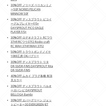
30%OFF ノリーズ ペリカンミノ
ー50F NORIES PELICAN
MINNOW 50F
30%OFF ディスプラウト ピコイ
ーグルプレイヤーF/S+
DAYSPROUT PICO EAGLE
PLAYER F/S+
30%OFF ロデオクラフト RCワウ
37HF/RCワウ37F2 Rodio craft
RC WAH 37HF/WAH 37F2
50%OFF トラウトポンドノイケ
1089工房 OKバブリー
30%OFF ディスプラウト リタ
DR-SS/DR-F/MS DAYSPROUT Rita
DR-SS/DR-F/MS
40%OFF ムカイ プラグ各種 有頂
天カラー
30%OFF ディスプラウト ベルオ
ーガバンピ DAYSPROUT
BELLOGA Bambi
30%OFF エバーグリーン ジェッ
トビーター30 EVERGREEN JET