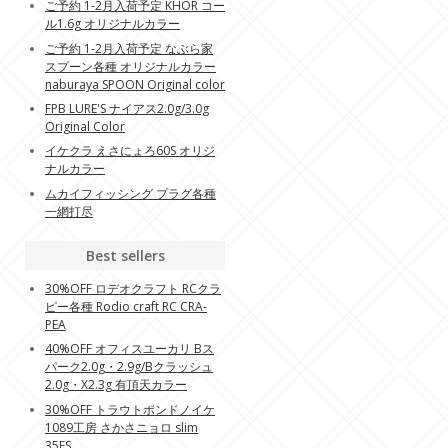
ご予約 1-2月入荷予定 KHOR コー
ル1.6g オリジナルカラー
ご予約 1-2月入荷予定 なぶら家
スプーン各種 オリジナルカラー
naburaya SPOON Original color
FPB LURE'S ナイアス2.0g/3.0g
Original Color
イケクラ えさにょろ60S オリジ
ナルカラー
ムカイフィッシング プラグ各種
一網打尽
Best sellers
30%OFF ロデオクラフト RCクラ
ピー各種 Rodio craft RC CRA-
PEA
40%OFF オフィスユーカリ Bス
パーク2.0g・2.9g/Bクラッシュ
2.0g・X2.3g 有頂天カラー
30%OFF トラウトポンドノイケ
1089工房 さかさニョロ slim
35FS