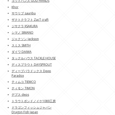
ゴットハンズ GOD HANDS
Khor
サウリブ sauribu
ザクトクラフト ZacT craft
ジサクラ JISAKURA
シマノ SIMANO
ジャクソン Jackson
スミス SMITH
ダイワ DAIWA
タックルハウス TACKLE HOUSE
ディスプラウト DAYSPROUT
ディープパラドックス Deep
Paradox
ティムコ TIEMCO
ティモン TIMON
デプス deps
トラウトポンドノイケ1089工房
ドラゴンフィッシュジャパン
Dragon Fish Japan