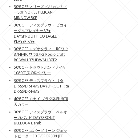
30%OFF ノリーズ ペリカンミノ
ー50F NORIES PELICAN
MINNOW 50F
30%OFF ディスプラウト ピコイ
ーグルプレイヤーF/S+
DAYSPROUT PICO EAGLE
PLAYER F/S+
30%OFF ロデオクラフト RCワウ
37HF/RCワウ37F2 Rodio craft
RC WAH 37HF/WAH 37F2
50%OFF トラウトポンドノイケ
1089工房 OKバブリー
30%OFF ディスプラウト リタ
DR-SS/DR-F/MS DAYSPROUT Rita
DR-SS/DR-F/MS
40%OFF ムカイ プラグ各種 有頂
天カラー
30%OFF ディスプラウト ベルオ
ーガバンピ DAYSPROUT
BELLOGA Bambi
30%OFF エバーグリーン ジェッ
トビーター30 EVERGREEN JET