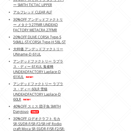
ー SMITH TICTAC LIPPER
アルフレッド CLEAR ALF
30%OFF アンデッドファクトリ
ー メタクラ27FMR UNDEAD
FACTORY METACRA 27FMR
20%OFF DLIVE CORSA Type-S
56MLL-ST/CORSA Type-H 58L-ST
大特価 アンデッドファクトリー
UNname-D 61UL
アンデッドファクトリー ラプラ
ス・ディー 61XUL 鬼雀蜂
UNDEADFACTORY Laplace-D
61XUL
アンデッドファクトリー ラプラ
ス・ディー 60LR 雪猫
UNDEADFACTORY Laplace-D
60LR
40%OFF スミス 団子魚 SMITH
Dangouo
30%OFF ロデオクラフト モカ
SR-SS/DR-F/SR-F2/SR-HF Rodio
craft Moca SR-SS/DR-F/SR-F2/SR-