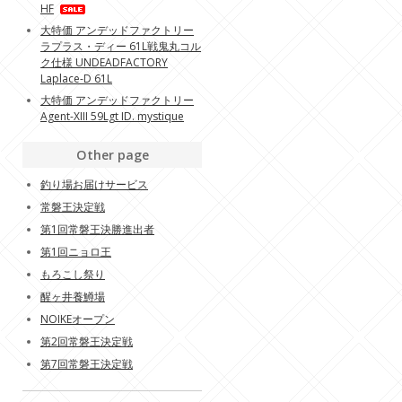
HF
大特価 アンデッドファクトリー
ラプラス・ディー 61L戦鬼丸コル
ク仕様 UNDEADFACTORY
Laplace-D 61L
大特価 アンデッドファクトリー
Agent-XIII 59Lgt ID. mystique
Other page
釣り場お届けサービス
常磐王決定戦
第1回常磐王決勝進出者
第1回ニョロ王
もろこし祭り
醒ヶ井養鱒場
NOIKEオープン
第2回常磐王決定戦
第7回常磐王決定戦