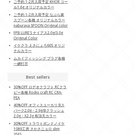
ご予約 1-2月入荷予定 KHOR コー
ル1.6g オリジナルカラー
ご予約 1-2月入荷予定 なぶら家
スプーン各種 オリジナルカラー
naburaya SPOON Original color
FPB LURE'S ナイアス2.0g/3.0g
Original Color
イケクラ えさにょろ60S オリジ
ナルカラー
ムカイフィッシング プラグ各種
一網打尽
Best sellers
30%OFF ロデオクラフト RCクラ
ピー各種 Rodio craft RC CRA-
PEA
40%OFF オフィスユーカリ Bス
パーク2.0g・2.9g/Bクラッシュ
2.0g・X2.3g 有頂天カラー
30%OFF トラウトポンドノイケ
1089工房 さかさニョロ slim
35FS