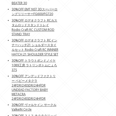
BEATER 30
30%OFF EMT NST 3Dスーパーロ
ングリリーサーFG600/FG720
30%OFF ロデオクラフト RCカス
タムロッドスタンドトレイ
Rodio Craft RC CUSTOM ROD
STAND TRAY
30%OFF ロデオクラフト RCイン
ナーハッチ21 ショルダースタイ
ルセット Rodio Craft RC INNNER
HATCH 21 SHOULDER STYLE SET
30%OFF トラウトポンドノイケ
1089工房 ラトリンボトムにょろ
37S
30%OFF アンデッドファクトリ
ー ベビーメタクラ
24FDR/24SSDR/24HFDR
UNDEAD FACTORY BABY
METACRA
24FDR/24SSDR/24HFDR
30%OFF ヴァルケイン サークル
ValkeIN Circle
30%OFF スミス チクタクリッパ