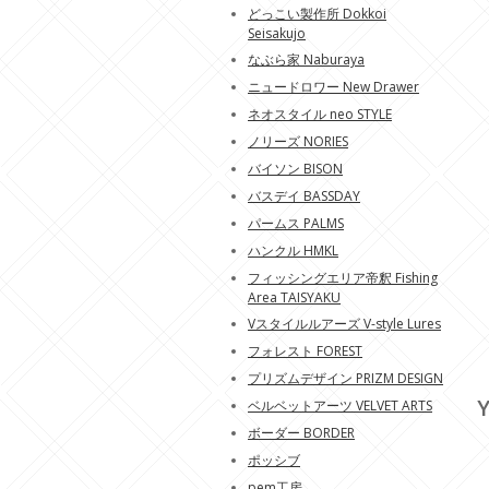
どっこい製作所 Dokkoi
Seisakujo
なぶら家 Naburaya
ニュードロワー New Drawer
ネオスタイル neo STYLE
ノリーズ NORIES
バイソン BISON
バスデイ BASSDAY
パームス PALMS
ハンクル HMKL
フィッシングエリア帝釈 Fishing
Area TAISYAKU
Vスタイルルアーズ V-style Lures
フォレスト FOREST
プリズムデザイン PRIZM DESIGN
Y
ベルベットアーツ VELVET ARTS
ボーダー BORDER
ポッシブ
pem工房