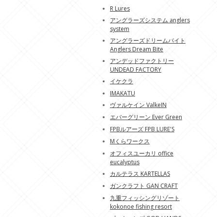
R Lures
アングラーズシステム anglers
system
アングラーズドリームバイト
Anglers Dream Bite
アンデッドファクトリー
UNDEAD FACTORY
イケクラ
IMAKATU
ヴァルケイン ValkeIN
エバーグリーン Ever Green
FPBルアーズ FPB LURE'S
Mくらワークス
オフィスユーカリ office
eucalyptus
カルテラス KARTELLAS
ガンクラフト GAN CRAFT
九重フィッシングリゾート
kokonoe fishing resort