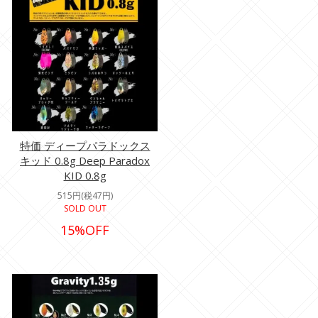
特価 ディープパラドックス
キッド 0.8g Deep Paradox
KID 0.8g
515円(税47円)
SOLD OUT
15%OFF