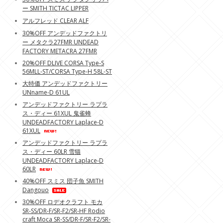
ー SMITH TICTAC LIPPER
アルフレッド CLEAR ALF
30%OFF アンデッドファクトリ
ー メタクラ27FMR UNDEAD
FACTORY METACRA 27FMR
20%OFF DLIVE CORSA Type-S
56MLL-ST/CORSA Type-H 58L-ST
大特価 アンデッドファクトリー
UNname-D 61UL
アンデッドファクトリー ラプラ
ス・ディー 61XUL 鬼雀蜂
UNDEADFACTORY Laplace-D
61XUL
アンデッドファクトリー ラプラ
ス・ディー 60LR 雪猫
UNDEADFACTORY Laplace-D
60LR
40%OFF スミス 団子魚 SMITH
Dangouo
30%OFF ロデオクラフト モカ
SR-SS/DR-F/SR-F2/SR-HF Rodio
craft Moca SR-SS/DR-F/SR-F2/SR-