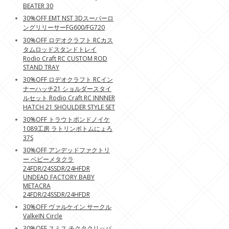
BEATER 30
30%OFF EMT NST 3Dスーパーロ
ングリリーサーFG600/FG720
30%OFF ロデオクラフト RCカス
タムロッドスタンドトレイ
Rodio Craft RC CUSTOM ROD
STAND TRAY
30%OFF ロデオクラフト RCイン
ナーハッチ21 ショルダースタイ
ルセット Rodio Craft RC INNNER
HATCH 21 SHOULDER STYLE SET
30%OFF トラウトポンドノイケ
1089工房 ラトリンボトムにょろ
37S
30%OFF アンデッドファクトリ
ー ベビーメタクラ
24FDR/24SSDR/24HFDR
UNDEAD FACTORY BABY
METACRA
24FDR/24SSDR/24HFDR
30%OFF ヴァルケイン サークル
ValkeIN Circle
30%OFF スミス チクタクリッパ