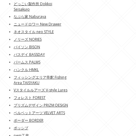
どっこい製作所 Dokkoi
Seisakujo
なぶら家 Naburaya
ニュードロワー New Drawer
ネオスタイル neo STYLE
ノリーズ NORIES
バイソン BISON
バスデイ BASSDAY
パームス PALMS
ハンクル HMKL
フィッシングエリア帝釈 Fishing
Area TAISYAKU
Vスタイルルアーズ V-style Lures
フォレスト FOREST
プリズムデザイン PRIZM DESIGN
ベルベットアーツ VELVET ARTS
ボーダー BORDER
ポッシブ
pem工房