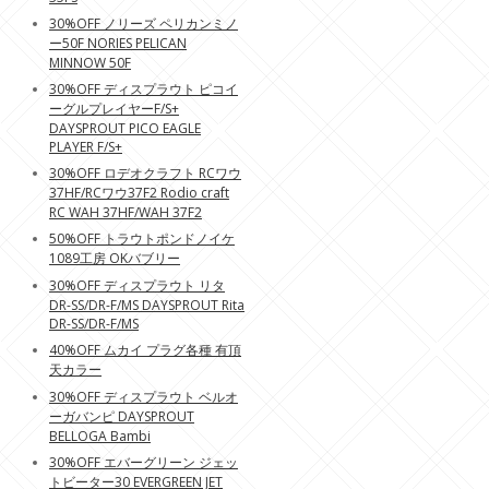
30%OFF ノリーズ ペリカンミノ
ー50F NORIES PELICAN
MINNOW 50F
30%OFF ディスプラウト ピコイ
ーグルプレイヤーF/S+
DAYSPROUT PICO EAGLE
PLAYER F/S+
30%OFF ロデオクラフト RCワウ
37HF/RCワウ37F2 Rodio craft
RC WAH 37HF/WAH 37F2
50%OFF トラウトポンドノイケ
1089工房 OKバブリー
30%OFF ディスプラウト リタ
DR-SS/DR-F/MS DAYSPROUT Rita
DR-SS/DR-F/MS
40%OFF ムカイ プラグ各種 有頂
天カラー
30%OFF ディスプラウト ベルオ
ーガバンピ DAYSPROUT
BELLOGA Bambi
30%OFF エバーグリーン ジェッ
トビーター30 EVERGREEN JET