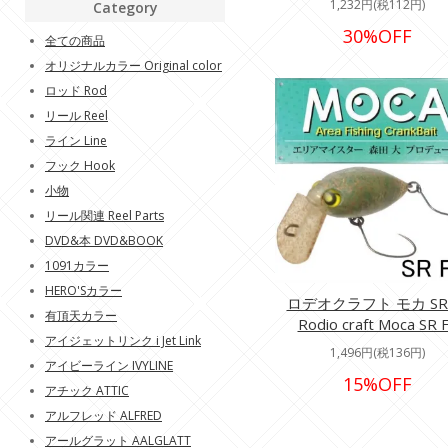
1,232円(税112円)
Category
30%OFF
全ての商品
オリジナルカラー Original color
ロッド Rod
リール Reel
ライン Line
フック Hook
小物
リール関連 Reel Parts
DVD&本 DVD&BOOK
1091カラー
HERO'Sカラー
ロデオクラフト モカ SR 
有頂天カラー
Rodio craft Moca SR 
アイジェットリンク i Jet Link
1,496円(税136円)
アイビーライン IVYLINE
15%OFF
アチック ATTIC
アルフレッド ALFRED
アールグラット AALGLATT