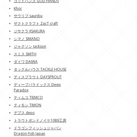
ゴットハンズ GOD HANDS
Khor
サウリブ sauribu
ザクトクラフト ZacT craft
ジサクラ JISAKURA
シマノ SIMANO
ジャクソン Jackson
スミス SMITH
ダイワ DAIWA
タックルハウス TACKLE HOUSE
ディスプラウト DAYSPROUT
ディープパラドックス Deep
Paradox
ティムコ TIEMCO
ティモン TIMON
デプス deps
トラウトポンドノイケ1089工房
ドラゴンフィッシュジャパン
Dragon Fish Japan