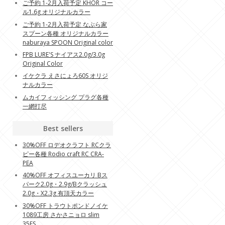
ご予約 1-2月入荷予定 KHOR コー
ル1.6g オリジナルカラー
ご予約 1-2月入荷予定 なぶら家
スプーン各種 オリジナルカラー
naburaya SPOON Original color
FPB LURE'S ナイアス2.0g/3.0g
Original Color
イケクラ えさにょろ60S オリジ
ナルカラー
ムカイフィッシング プラグ各種
一網打尽
Best sellers
30%OFF ロデオクラフト RCクラ
ピー各種 Rodio craft RC CRA-
PEA
40%OFF オフィスユーカリ Bス
パーク2.0g・2.9g/Bクラッシュ
2.0g・X2.3g 有頂天カラー
30%OFF トラウトポンドノイケ
1089工房 さかさニョロ slim
35FS