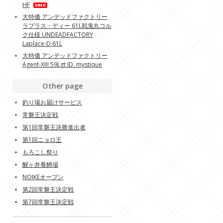
HF
大特価 アンデッドファクトリー
ラプラス・ディー 61L戦鬼丸コル
ク仕様 UNDEADFACTORY
Laplace-D 61L
大特価 アンデッドファクトリー
Agent-XIII 59Lgt ID. mystique
Other page
釣り場お届けサービス
常磐王決定戦
第1回常磐王決勝進出者
第1回ニョロ王
もろこし祭り
醒ヶ井養鱒場
NOIKEオープン
第2回常磐王決定戦
第7回常磐王決定戦