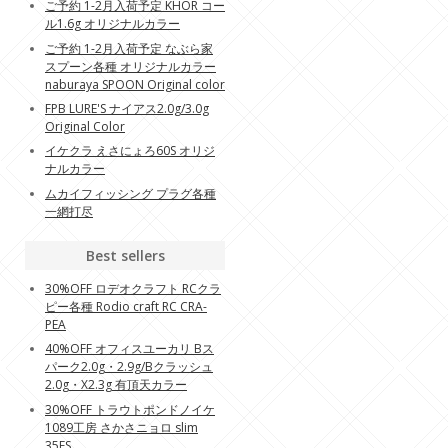
ご予約 1-2月入荷予定 KHOR コー
ル1.6g オリジナルカラー
ご予約 1-2月入荷予定 なぶら家
スプーン各種 オリジナルカラー
naburaya SPOON Original color
FPB LURE'S ナイアス2.0g/3.0g
Original Color
イケクラ えさにょろ60S オリジ
ナルカラー
ムカイフィッシング プラグ各種
一網打尽
Best sellers
30%OFF ロデオクラフト RCクラ
ピー各種 Rodio craft RC CRA-
PEA
40%OFF オフィスユーカリ Bス
パーク2.0g・2.9g/Bクラッシュ
2.0g・X2.3g 有頂天カラー
30%OFF トラウトポンドノイケ
1089工房 さかさニョロ slim
35FS