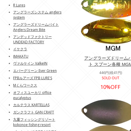
R Lures
アングラーズシステム anglers
system
アングラーズドリームバイト
Anglers Dream Bite
アンデッドファクトリー
UNDEAD FACTORY
イケクラ
IMAKATU
アングラーズドリーム
ヴァルケイン ValkeIN
ト スプーン各種 MG
エバーグリーン Ever Green
446円(税41円)
FPBルアーズ FPB LURE'S
SOLD OUT
Mくらワークス
10%OFF
オフィスユーカリ office
eucalyptus
カルテラス KARTELLAS
ガンクラフト GAN CRAFT
九重フィッシングリゾート
kokonoe fishing resort