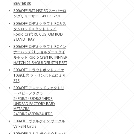
BEATER 30
30%OFF EMT NST 3Dスーパーロ
ングリリーサーFG600/FG720
30%OFF ロデオクラフト RCカス
タムロッドスタンドトレイ
Rodio Craft RC CUSTOM ROD
STAND TRAY
30%OFF ロデオクラフト RCイン
ナーハッチ21 ショルダースタイ
ルセット Rodio Craft RC INNNER
HATCH 21 SHOULDER STYLE SET
30%OFF トラウトポンドノイケ
1089工房 ラトリンボトムにょろ
37S
30%OFF アンデッドファクトリ
ー ベビーメタクラ
24FDR/24SSDR/24HFDR
UNDEAD FACTORY BABY
METACRA
24FDR/24SSDR/24HFDR
30%OFF ヴァルケイン サークル
ValkeIN Circle
30%OFF スミス チクタクリッパ