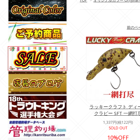
TOP
>
オリジナルカラー Original c
前のペ
ラッキークラフト ディ
クラピー SFT 一網打
1,337円(税122円)
SOLD OUT
10%OFF