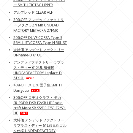
ー SMITH TICTAC LIPPER
アルフレッド CLEAR ALF
30%OFF アンデッドファクトリ
ー メタクラ27FMR UNDEAD
FACTORY METACRA 27FMR
20%OFF DLIVE CORSA Type-S
56MLL-ST/CORSA Type-H 58L-ST
大特価 アンデッドファクトリー
UNname-D 61UL
アンデッドファクトリー ラプラ
ス・ディー 61XUL 鬼雀蜂
UNDEADFACTORY Laplace-D
61XUL
40%OFF スミス 団子魚 SMITH
Dangouo
30%OFF ロデオクラフト モカ
SR-SS/DR-F/SR-F2/SR-HF Rodio
craft Moca SR-SS/DR-F/SR-F2/SR-
HF
大特価 アンデッドファクトリー
ラプラス・ディー 61L戦鬼丸コル
ク仕様 UNDEADFACTORY