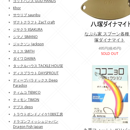
ゴットハンズ GOD HANDS
Khor
サウリブ sauribu
ザクトクラフト ZacT craft
ジサクラ JISAKURA
なぶら家 スプーン各種
シマノ SIMANO
塚ダイナマイト
ジャクソン Jackson
495円(税45円)
スミス SMITH
SOLD OUT
ダイワ DAIWA
タックルハウス TACKLE HOUSE
ディスプラウト DAYSPROUT
ディープパラドックス Deep
Paradox
ティムコ TIEMCO
ティモン TIMON
デプス deps
トラウトポンドノイケ1089工房
ドラゴンフィッシュジャパン
Dragon Fish Japan