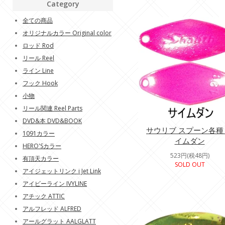
Category
全ての商品
オリジナルカラー Original color
ロッド Rod
リール Reel
ライン Line
フック Hook
小物
リール関連 Reel Parts
DVD&本 DVD&BOOK
サウリブ スプーン各種
1091カラー
イムダン
HERO'Sカラー
523円(税48円)
有頂天カラー
SOLD OUT
アイジェットリンク i Jet Link
アイビーライン IVYLINE
アチック ATTIC
アルフレッド ALFRED
アールグラット AALGLATT