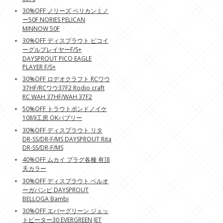
30%OFF ノリーズ ペリカンミノ
ー50F NORIES PELICAN
MINNOW 50F
30%OFF ディスプラウト ピコイ
ーグルプレイヤーF/S+
DAYSPROUT PICO EAGLE
PLAYER F/S+
30%OFF ロデオクラフト RCワウ
37HF/RCワウ37F2 Rodio craft
RC WAH 37HF/WAH 37F2
50%OFF トラウトポンドノイケ
1089工房 OKバブリー
30%OFF ディスプラウト リタ
DR-SS/DR-F/MS DAYSPROUT Rita
DR-SS/DR-F/MS
40%OFF ムカイ プラグ各種 有頂
天カラー
30%OFF ディスプラウト ベルオ
ーガバンピ DAYSPROUT
BELLOGA Bambi
30%OFF エバーグリーン ジェッ
トビーター30 EVERGREEN JET