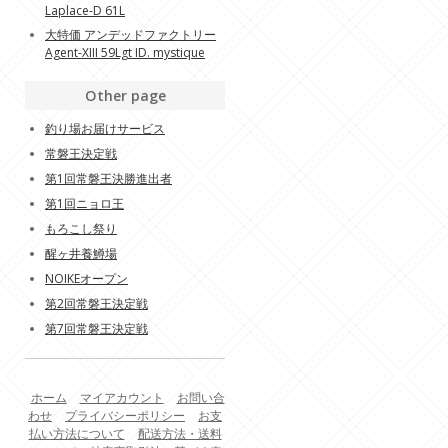
Laplace-D 61L
大特価 アンデッドファクトリー
Agent-XIII 59Lgt ID. mystique
Other page
釣り場お届けサービス
常磐王決定戦
第1回常磐王決勝進出者
第1回ニョロ王
もろこし祭り
醒ヶ井養鱒場
NOIKEオープン
第2回常磐王決定戦
第7回常磐王決定戦
ホーム
マイアカウント
お問い合
わせ
プライバシーポリシー
お支
払い方法について
配送方法・送料