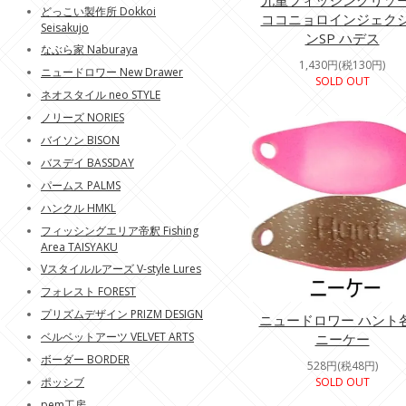
九重フィッシングリゾ
どっこい製作所 Dokkoi
ココニョロインジェク
Seisakujo
ンSP ハデス
なぶら家 Naburaya
1,430円(税130円)
ニュードロワー New Drawer
SOLD OUT
ネオスタイル neo STYLE
ノリーズ NORIES
バイソン BISON
バスデイ BASSDAY
パームス PALMS
ハンクル HMKL
フィッシングエリア帝釈 Fishing
Area TAISYAKU
Vスタイルルアーズ V-style Lures
フォレスト FOREST
プリズムデザイン PRIZM DESIGN
ニュードロワー ハント
ベルベットアーツ VELVET ARTS
ニーケー
ボーダー BORDER
528円(税48円)
ポッシブ
SOLD OUT
pem工房