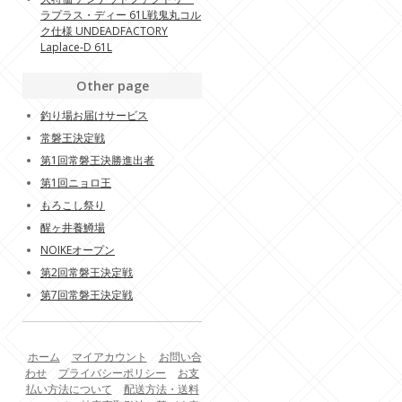
ラプラス・ディー 61L戦鬼丸コル
ク仕様 UNDEADFACTORY
Laplace-D 61L
Other page
釣り場お届けサービス
常磐王決定戦
第1回常磐王決勝進出者
第1回ニョロ王
もろこし祭り
醒ヶ井養鱒場
NOIKEオープン
第2回常磐王決定戦
第7回常磐王決定戦
ホーム
マイアカウント
お問い合
わせ
プライバシーポリシー
お支
払い方法について
配送方法・送料