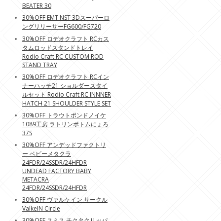
BEATER 30
30%OFF EMT NST 3Dスーパーロ
ングリリーサーFG600/FG720
30%OFF ロデオクラフト RCカス
タムロッドスタンドトレイ
Rodio Craft RC CUSTOM ROD
STAND TRAY
30%OFF ロデオクラフト RCイン
ナーハッチ21 ショルダースタイ
ルセット Rodio Craft RC INNNER
HATCH 21 SHOULDER STYLE SET
30%OFF トラウトポンドノイケ
1089工房 ラトリンボトムにょろ
37S
30%OFF アンデッドファクトリ
ー ベビーメタクラ
24FDR/24SSDR/24HFDR
UNDEAD FACTORY BABY
METACRA
24FDR/24SSDR/24HFDR
30%OFF ヴァルケイン サークル
ValkeIN Circle
30%OFF スミス チクタクリッパ