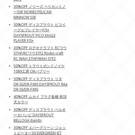
30%OFF ノリーズ ペリカンミノ
ー50F NORIES PELICAN
MINNOW 50F
30%OFF ディスプラウト ピコイ
ーグルプレイヤーF/S+
DAYSPROUT PICO EAGLE
PLAYER F/S+
30%OFF ロデオクラフト RCワウ
37HF/RCワウ37F2 Rodio craft
RC WAH 37HF/WAH 37F2
50%OFF トラウトポンドノイケ
1089工房 OKバブリー
30%OFF ディスプラウト リタ
DR-SS/DR-F/MS DAYSPROUT Rita
DR-SS/DR-F/MS
40%OFF ムカイ プラグ各種 有頂
天カラー
30%OFF ディスプラウト ベルオ
ーガバンピ DAYSPROUT
BELLOGA Bambi
30%OFF エバーグリーン ジェッ
トビーター30 EVERGREEN JET