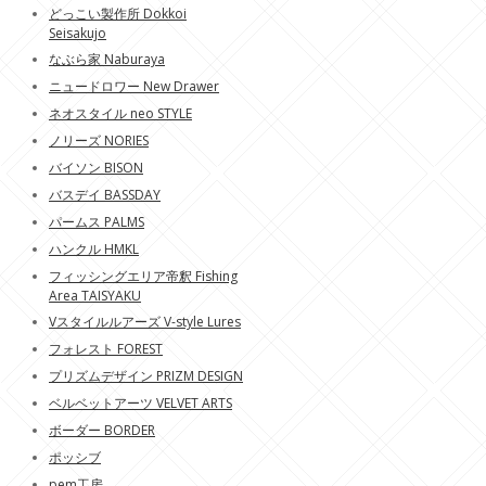
どっこい製作所 Dokkoi
Seisakujo
なぶら家 Naburaya
ニュードロワー New Drawer
ネオスタイル neo STYLE
ノリーズ NORIES
バイソン BISON
バスデイ BASSDAY
パームス PALMS
ハンクル HMKL
フィッシングエリア帝釈 Fishing
Area TAISYAKU
Vスタイルルアーズ V-style Lures
フォレスト FOREST
プリズムデザイン PRIZM DESIGN
ベルベットアーツ VELVET ARTS
ボーダー BORDER
ポッシブ
pem工房