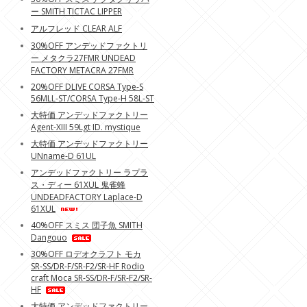
ー SMITH TICTAC LIPPER
アルフレッド CLEAR ALF
30%OFF アンデッドファクトリ
ー メタクラ27FMR UNDEAD
FACTORY METACRA 27FMR
20%OFF DLIVE CORSA Type-S
56MLL-ST/CORSA Type-H 58L-ST
大特価 アンデッドファクトリー
Agent-XIII 59Lgt ID. mystique
大特価 アンデッドファクトリー
UNname-D 61UL
アンデッドファクトリー ラプラ
ス・ディー 61XUL 鬼雀蜂
UNDEADFACTORY Laplace-D
61XUL
40%OFF スミス 団子魚 SMITH
Dangouo
30%OFF ロデオクラフト モカ
SR-SS/DR-F/SR-F2/SR-HF Rodio
craft Moca SR-SS/DR-F/SR-F2/SR-
HF
大特価 アンデッドファクトリー