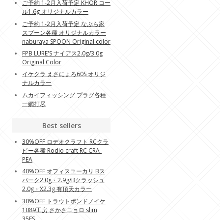
ご予約 1-2月入荷予定 KHOR コー
ル1.6g オリジナルカラー
ご予約 1-2月入荷予定 なぶら家
スプーン各種 オリジナルカラー
naburaya SPOON Original color
FPB LURE'S ナイアス2.0g/3.0g
Original Color
イケクラ えさにょろ60S オリジ
ナルカラー
ムカイフィッシング プラグ各種
一網打尽
Best sellers
30%OFF ロデオクラフト RCクラ
ピー各種 Rodio craft RC CRA-
PEA
40%OFF オフィスユーカリ Bス
パーク2.0g・2.9g/Bクラッシュ
2.0g・X2.3g 有頂天カラー
30%OFF トラウトポンドノイケ
1089工房 さかさニョロ slim
35FS