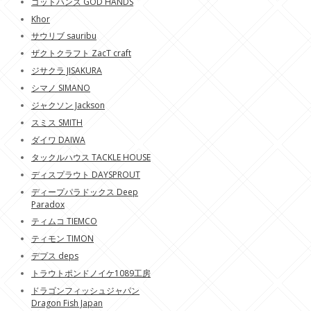
ゴットハンズ GOD HANDS
Khor
サウリブ sauribu
ザクトクラフト ZacT craft
ジサクラ JISAKURA
シマノ SIMANO
ジャクソン Jackson
スミス SMITH
ダイワ DAIWA
タックルハウス TACKLE HOUSE
ディスプラウト DAYSPROUT
ディープパラドックス Deep
Paradox
ティムコ TIEMCO
ティモン TIMON
デプス deps
トラウトポンドノイケ1089工房
ドラゴンフィッシュジャパン
Dragon Fish Japan